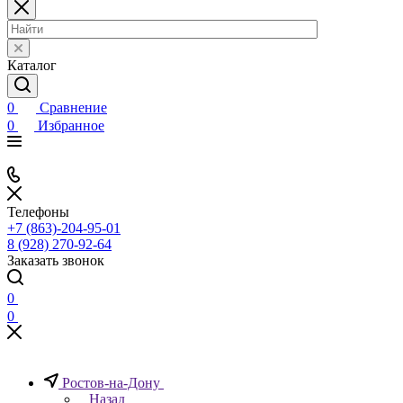
Каталог
0
Сравнение
0
Избранное
Телефоны
+7 (863)-204-95-01
8 (928) 270-92-64
Заказать звонок
0
0
Ростов-на-Дону
Назад