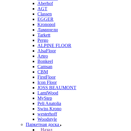
Aberhof
AGT
Classen
EGGER
Kronopol
Ламинели
Tarkett
Pergo
ALPINE FLOOR
AlsaFloor
Arteo
Bonkeel
Camsan
CBM
FirstFloor
Icon Floor
JOSS BEAUMONT
LamiWood
MyStep
Peli Anatolia
Swiss Krono
westerhoff
Woodstyle
Паркетная доска
Назад