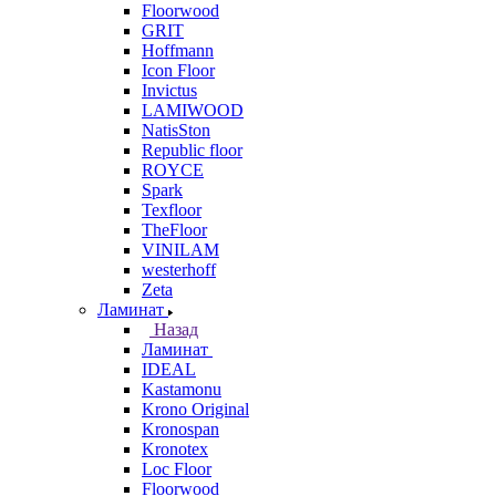
Floorwood
GRIT
Hoffmann
Icon Floor
Invictus
LAMIWOOD
NatisSton
Republic floor
ROYCE
Spark
Texfloor
TheFloor
VINILAM
westerhoff
Zeta
Ламинат
Назад
Ламинат
IDEAL
Kastamonu
Krono Original
Kronospan
Kronotex
Loc Floor
Floorwood