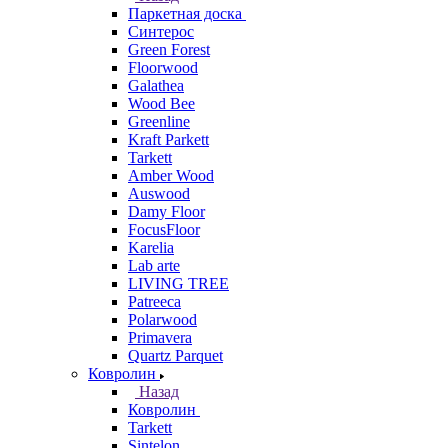
Паркетная доска
Синтерос
Green Forest
Floorwood
Galathea
Wood Bee
Greenline
Kraft Parkett
Tarkett
Amber Wood
Auswood
Damy Floor
FocusFloor
Karelia
Lab arte
LIVING TREE
Patreeca
Polarwood
Primavera
Quartz Parquet
Ковролин
Назад
Ковролин
Tarkett
Sintelon