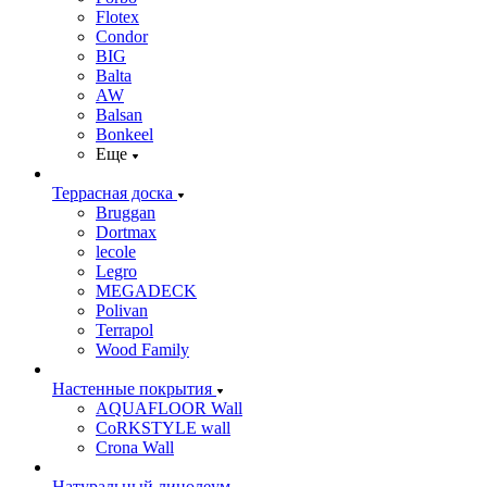
Flotex
Condor
BIG
Balta
AW
Balsan
Bonkeel
Еще
Террасная доска
Bruggan
Dortmax
lecole
Legro
MEGADECK
Polivan
Terrapol
Wood Family
Настенные покрытия
AQUAFLOOR Wall
CoRKSTYLE wall
Crona Wall
Натуральный линолеум