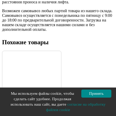
расстояния проноса и наличия лифта.
Возможен самовывоз любых партий товара из нашего склада.
Самовывоз осуществляется с понедельника по пятницу с 9:00
до 18:00 по предварительной договоренности. Загрузка на
нашем складе осуществляется нашими силами и без
дополнительной оплаты.
Похожие товары
Мы используем файлы cookie, чтобы
Принять
ECO 103-07 Редвуд
сделать сайт удобнее. Продолжая
использовать наш сайт, вы даете
согласие на обработку
файлов cookie
От 2 939 ₽