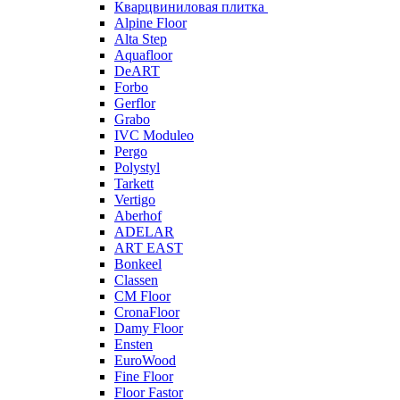
Кварцвиниловая плитка
Alpine Floor
Alta Step
Aquafloor
DeART
Forbo
Gerflor
Grabo
IVC Moduleo
Pergo
Polystyl
Tarkett
Vertigo
Aberhof
ADELAR
ART EAST
Bonkeel
Classen
CM Floor
CronaFloor
Damy Floor
Ensten
EuroWood
Fine Floor
Floor Fastor