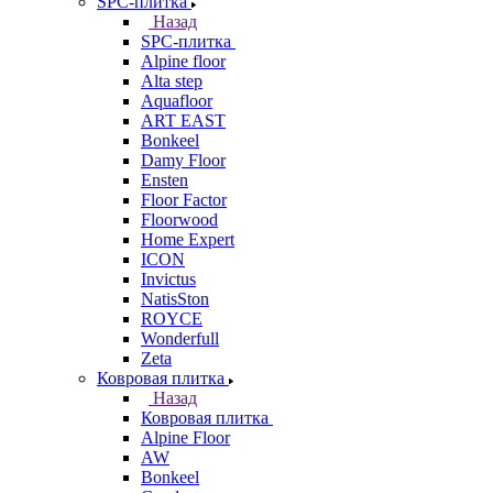
SPC-плитка
Назад
SPC-плитка
Alpine floor
Alta step
Aquafloor
ART EAST
Bonkeel
Damy Floor
Ensten
Floor Factor
Floorwood
Home Expert
ICON
Invictus
NatisSton
ROYCE
Wonderfull
Zeta
Ковровая плитка
Назад
Ковровая плитка
Alpine Floor
AW
Bonkeel