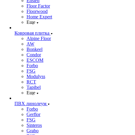
Ensten
Floor Factor
Floorwood
Home Expert
Еще
Ковровая плитка
Alpine Floor
AW
Bonkeel
Condor
ESCOM
Forbo
FSG
Modulyss
RCT
Tapibel
Еще
ПВХ линолеум
Forbo
Gerflor
FSG
Sinteros
Grabo