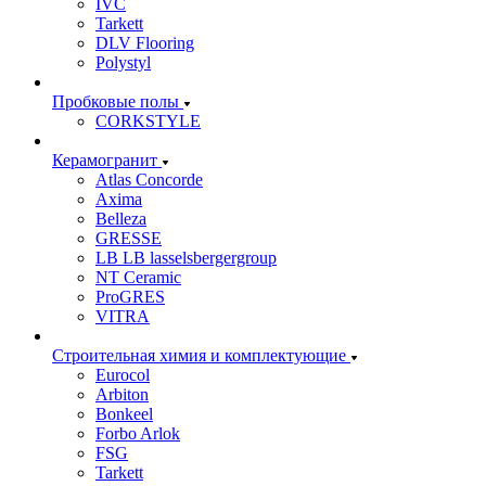
IVC
Tarkett
DLV Flooring
Polystyl
Пробковые полы
CORKSTYLE
Керамогранит
Atlas Concorde
Axima
Belleza
GRESSE
LB LB lasselsbergergroup
NT Ceramic
ProGRES
VITRA
Строительная химия и комплектующие
Eurocol
Arbiton
Bonkeel
Forbo Arlok
FSG
Tarkett