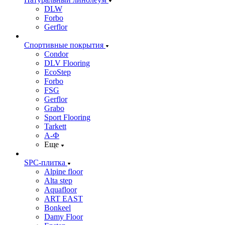
DLW
Forbo
Gerflor
Спортивные покрытия
Condor
DLV Flooring
EcoStep
Forbo
FSG
Gerflor
Grabo
Sport Flooring
Tarkett
А-Ф
Еще
SPC-плитка
Alpine floor
Alta step
Aquafloor
ART EAST
Bonkeel
Damy Floor