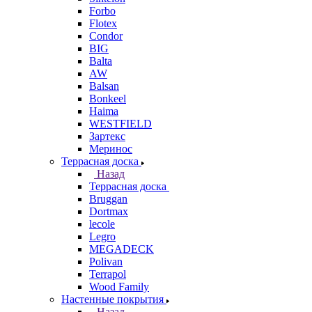
Forbo
Flotex
Condor
BIG
Balta
AW
Balsan
Bonkeel
Haima
WESTFIELD
Зартекс
Меринос
Террасная доска
Назад
Террасная доска
Bruggan
Dortmax
lecole
Legro
MEGADECK
Polivan
Terrapol
Wood Family
Настенные покрытия
Назад