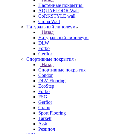
Настенные покрытия
AQUAFLOOR Wall
CoRKSTYLE wall
Crona Wall
Натуральный линолеум
Назад
Натуральный линолеум
DLW
Forbo
Gerflor
Спортивные покрытия
Назад
Спортивные покрытия
Condor
DLV Flooring
EcoStep
Forbo
FSG
Gerflor
Grabo
Sport Flooring
Tarkett
А-Ф
Резипол