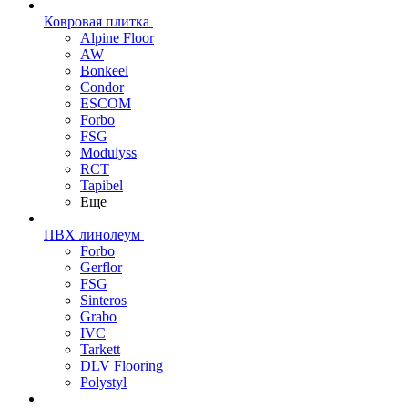
Ковровая плитка
Alpine Floor
AW
Bonkeel
Condor
ESCOM
Forbo
FSG
Modulyss
RCT
Tapibel
Еще
ПВХ линолеум
Forbo
Gerflor
FSG
Sinteros
Grabo
IVC
Tarkett
DLV Flooring
Polystyl