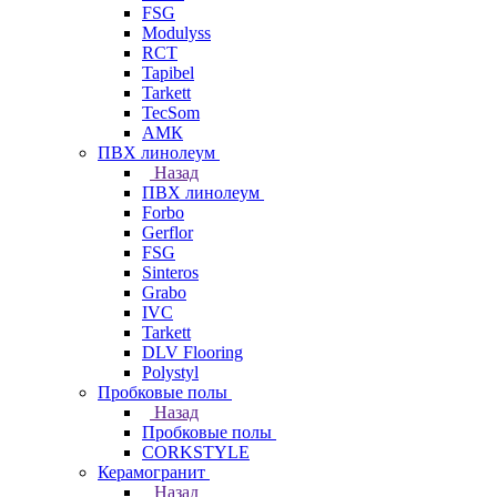
FSG
Modulyss
RCT
Tapibel
Tarkett
TecSom
АМК
ПВХ линолеум
Назад
ПВХ линолеум
Forbo
Gerflor
FSG
Sinteros
Grabo
IVC
Tarkett
DLV Flooring
Polystyl
Пробковые полы
Назад
Пробковые полы
CORKSTYLE
Керамогранит
Назад