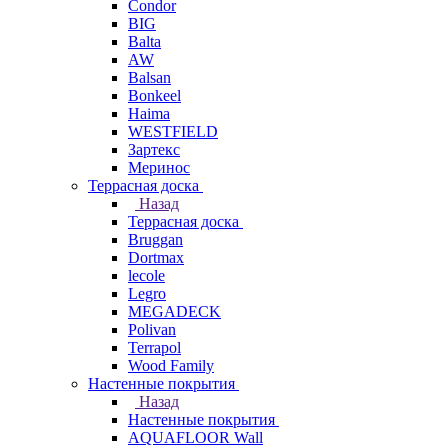
Condor
BIG
Balta
AW
Balsan
Bonkeel
Haima
WESTFIELD
Зартекс
Меринос
Террасная доска
Назад
Террасная доска
Bruggan
Dortmax
lecole
Legro
MEGADECK
Polivan
Terrapol
Wood Family
Настенные покрытия
Назад
Настенные покрытия
AQUAFLOOR Wall