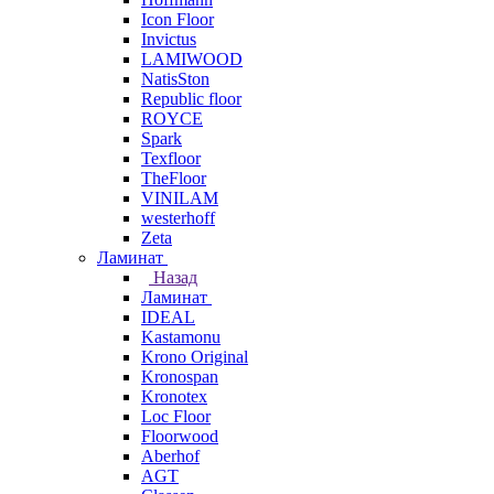
Icon Floor
Invictus
LAMIWOOD
NatisSton
Republic floor
ROYCE
Spark
Texfloor
TheFloor
VINILAM
westerhoff
Zeta
Ламинат
Назад
Ламинат
IDEAL
Kastamonu
Krono Original
Kronospan
Kronotex
Loc Floor
Floorwood
Aberhof
AGT