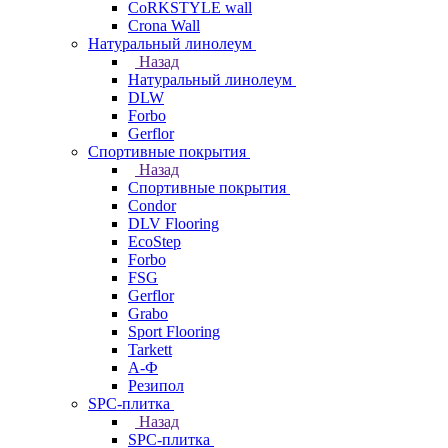
CoRKSTYLE wall
Crona Wall
Натуральный линолеум
Назад
Натуральный линолеум
DLW
Forbo
Gerflor
Спортивные покрытия
Назад
Спортивные покрытия
Condor
DLV Flooring
EcoStep
Forbo
FSG
Gerflor
Grabo
Sport Flooring
Tarkett
А-Ф
Резипол
SPC-плитка
Назад
SPC-плитка