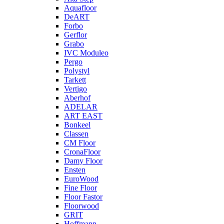
Aquafloor
DeART
Forbo
Gerflor
Grabo
IVC Moduleo
Pergo
Polystyl
Tarkett
Vertigo
Aberhof
ADELAR
ART EAST
Bonkeel
Classen
CM Floor
CronaFloor
Damy Floor
Ensten
EuroWood
Fine Floor
Floor Fastor
Floorwood
GRIT
Hoffmann