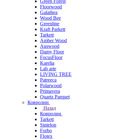
Green Forest
Floorwood
Galathea
Wood Bee
Greenline
Kraft Parkett
Tarkett
Amber Wood
Auswood
Damy Floor
FocusFloor
Karelia
Lab arte
LIVING TREE
Patreeca
Polarwood
Primavera
Quartz Parquet
Ковролин
Назад
Ковролин
Tarkett
Sintelon
Forbo
Flotex