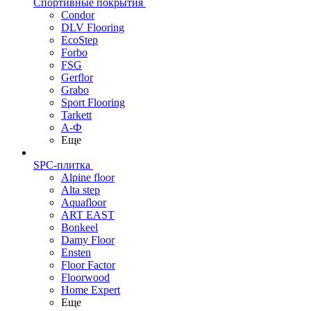
Спортивные покрытия
Condor
DLV Flooring
EcoStep
Forbo
FSG
Gerflor
Grabo
Sport Flooring
Tarkett
А-Ф
Еще
SPC-плитка
Alpine floor
Alta step
Aquafloor
ART EAST
Bonkeel
Damy Floor
Ensten
Floor Factor
Floorwood
Home Expert
Еще