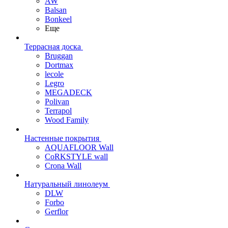
AW
Balsan
Bonkeel
Еще
Террасная доска
Bruggan
Dortmax
lecole
Legro
MEGADECK
Polivan
Terrapol
Wood Family
Настенные покрытия
AQUAFLOOR Wall
CoRKSTYLE wall
Crona Wall
Натуральный линолеум
DLW
Forbo
Gerflor