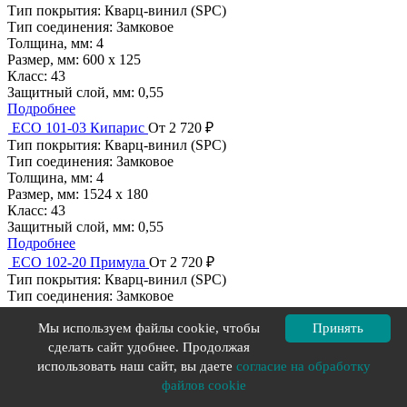
Тип покрытия:
Кварц-винил (SPC)
Тип соединения:
Замковое
Толщина, мм:
4
Размер, мм:
600 х 125
Класс:
43
Защитный слой, мм:
0,55
Подробнее
ECO 101-03 Кипарис
От 2 720 ₽
Тип покрытия:
Кварц-винил (SPC)
Тип соединения:
Замковое
Толщина, мм:
4
Размер, мм:
1524 х 180
Класс:
43
Защитный слой, мм:
0,55
Подробнее
ECO 102-20 Примула
От 2 720 ₽
Тип покрытия:
Кварц-винил (SPC)
Тип соединения:
Замковое
Толщина, мм:
4
Размер, мм:
1524 х 180
Мы используем файлы cookie, чтобы
Принять
Класс:
43
сделать сайт удобнее. Продолжая
Защитный слой, мм:
0,55
использовать наш сайт, вы даете
согласие на обработку
Подробнее
файлов cookie
ECO 101-11 Олея
От 2 720 ₽