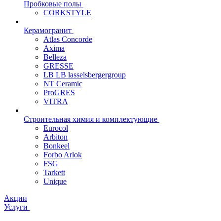
Пробковые полы
CORKSTYLE
Керамогранит
Atlas Concorde
Axima
Belleza
GRESSE
LB LB lasselsbergergroup
NT Ceramic
ProGRES
VITRA
Строительная химия и комплектующие
Eurocol
Arbiton
Bonkeel
Forbo Arlok
FSG
Tarkett
Unique
Акции
Услуги