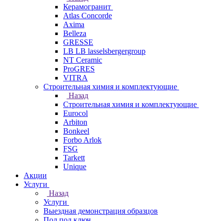
Керамогранит
Atlas Concorde
Axima
Belleza
GRESSE
LB LB lasselsbergergroup
NT Ceramic
ProGRES
VITRA
Строительная химия и комплектующие
Назад
Строительная химия и комплектующие
Eurocol
Arbiton
Bonkeel
Forbo Arlok
FSG
Tarkett
Unique
Акции
Услуги
Назад
Услуги
Выездная демонстрация образцов
Пол под ключ