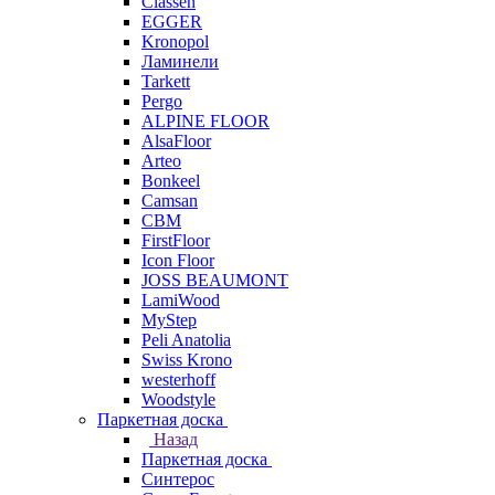
Classen
EGGER
Kronopol
Ламинели
Tarkett
Pergo
ALPINE FLOOR
AlsaFloor
Arteo
Bonkeel
Camsan
CBM
FirstFloor
Icon Floor
JOSS BEAUMONT
LamiWood
MyStep
Peli Anatolia
Swiss Krono
westerhoff
Woodstyle
Паркетная доска
Назад
Паркетная доска
Синтерос