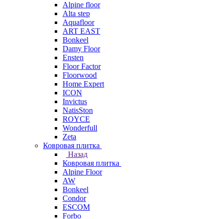
Alpine floor
Alta step
Aquafloor
ART EAST
Bonkeel
Damy Floor
Ensten
Floor Factor
Floorwood
Home Expert
ICON
Invictus
NatisSton
ROYCE
Wonderfull
Zeta
Ковровая плитка
Назад
Ковровая плитка
Alpine Floor
AW
Bonkeel
Condor
ESCOM
Forbo