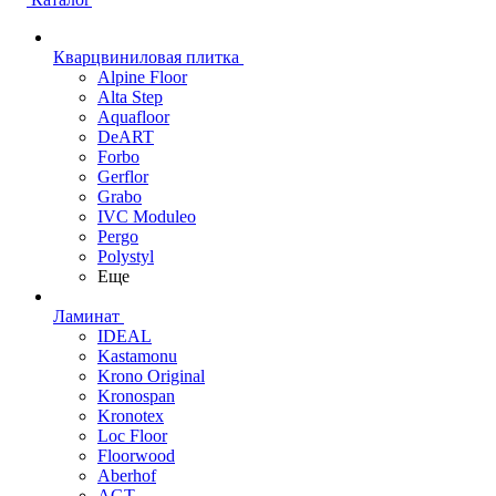
Кварцвиниловая плитка
Alpine Floor
Alta Step
Aquafloor
DeART
Forbo
Gerflor
Grabo
IVC Moduleo
Pergo
Polystyl
Еще
Ламинат
IDEAL
Kastamonu
Krono Original
Kronospan
Kronotex
Loc Floor
Floorwood
Aberhof
AGT