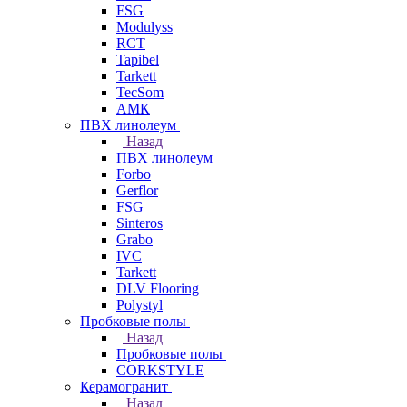
FSG
Modulyss
RCT
Tapibel
Tarkett
TecSom
АМК
ПВХ линолеум
Назад
ПВХ линолеум
Forbo
Gerflor
FSG
Sinteros
Grabo
IVC
Tarkett
DLV Flooring
Polystyl
Пробковые полы
Назад
Пробковые полы
CORKSTYLE
Керамогранит
Назад