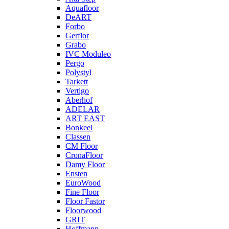
Aquafloor
DeART
Forbo
Gerflor
Grabo
IVC Moduleo
Pergo
Polystyl
Tarkett
Vertigo
Aberhof
ADELAR
ART EAST
Bonkeel
Classen
CM Floor
CronaFloor
Damy Floor
Ensten
EuroWood
Fine Floor
Floor Fastor
Floorwood
GRIT
Hoffmann