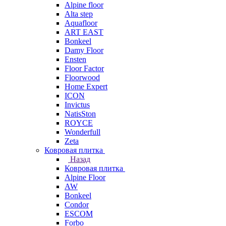
Alpine floor
Alta step
Aquafloor
ART EAST
Bonkeel
Damy Floor
Ensten
Floor Factor
Floorwood
Home Expert
ICON
Invictus
NatisSton
ROYCE
Wonderfull
Zeta
Ковровая плитка
Назад
Ковровая плитка
Alpine Floor
AW
Bonkeel
Condor
ESCOM
Forbo