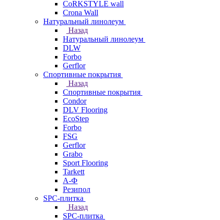
CoRKSTYLE wall
Crona Wall
Натуральный линолеум
Назад
Натуральный линолеум
DLW
Forbo
Gerflor
Спортивные покрытия
Назад
Спортивные покрытия
Condor
DLV Flooring
EcoStep
Forbo
FSG
Gerflor
Grabo
Sport Flooring
Tarkett
А-Ф
Резипол
SPC-плитка
Назад
SPC-плитка