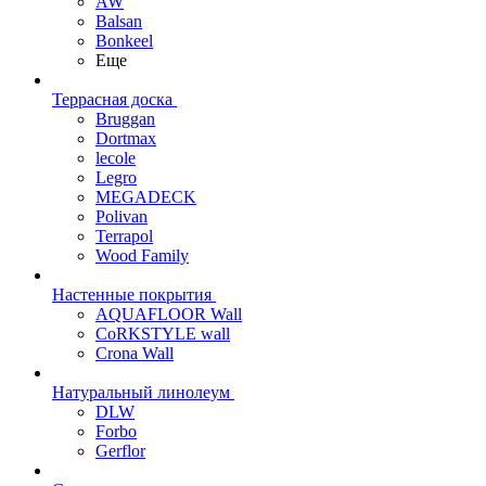
AW
Balsan
Bonkeel
Еще
Террасная доска
Bruggan
Dortmax
lecole
Legro
MEGADECK
Polivan
Terrapol
Wood Family
Настенные покрытия
AQUAFLOOR Wall
CoRKSTYLE wall
Crona Wall
Натуральный линолеум
DLW
Forbo
Gerflor