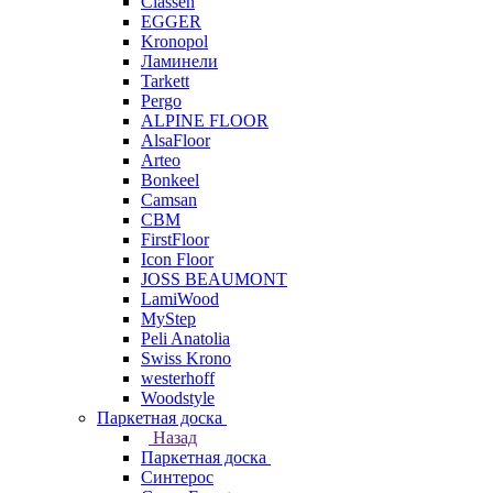
Classen
EGGER
Kronopol
Ламинели
Tarkett
Pergo
ALPINE FLOOR
AlsaFloor
Arteo
Bonkeel
Camsan
CBM
FirstFloor
Icon Floor
JOSS BEAUMONT
LamiWood
MyStep
Peli Anatolia
Swiss Krono
westerhoff
Woodstyle
Паркетная доска
Назад
Паркетная доска
Синтерос