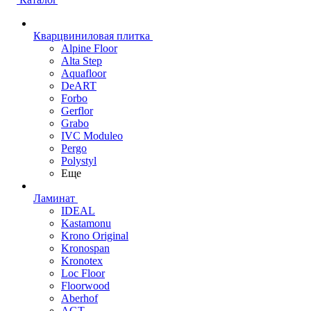
Кварцвиниловая плитка
Alpine Floor
Alta Step
Aquafloor
DeART
Forbo
Gerflor
Grabo
IVC Moduleo
Pergo
Polystyl
Еще
Ламинат
IDEAL
Kastamonu
Krono Original
Kronospan
Kronotex
Loc Floor
Floorwood
Aberhof
AGT