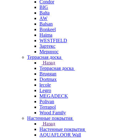
Condor
BIG
Balta
AW
Balsan
Bonkeel
Haima
WESTFIELD
Зартекс
Меринос
Террасная доска
Назад
Террасная доска
Bruggan
Dortmax
lecole
Legro
MEGADECK
Polivan
Terrapol
Wood Family
Настенные покрытия
Назад
Настенные покрытия
AQUAFLOOR Wall