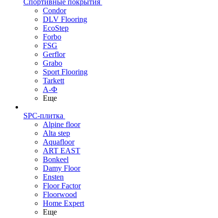
Спортивные покрытия
Condor
DLV Flooring
EcoStep
Forbo
FSG
Gerflor
Grabo
Sport Flooring
Tarkett
А-Ф
Еще
SPC-плитка
Alpine floor
Alta step
Aquafloor
ART EAST
Bonkeel
Damy Floor
Ensten
Floor Factor
Floorwood
Home Expert
Еще