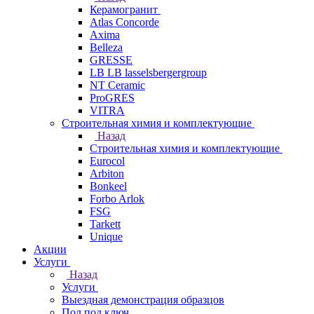
Керамогранит
Atlas Concorde
Axima
Belleza
GRESSE
LB LB lasselsbergergroup
NT Ceramic
ProGRES
VITRA
Строительная химия и комплектующие
Назад
Строительная химия и комплектующие
Eurocol
Arbiton
Bonkeel
Forbo Arlok
FSG
Tarkett
Unique
Акции
Услуги
Назад
Услуги
Выездная демонстрация образцов
Пол под ключ