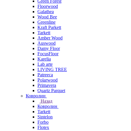
Green Forest
Floorwood
Galathea
Wood Bee
Greenline
Kraft Parkett
Tarkett
Amber Wood
Auswood
Damy Floor
FocusFloor
Karelia
Lab arte
LIVING TREE
Patreeca
Polarwood
Primavera
Quartz Parquet
Ковролин
Назад
Ковролин
Tarkett
Sintelon
Forbo
Flotex