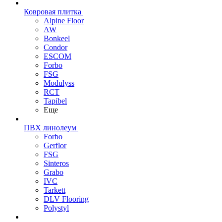
Ковровая плитка
Alpine Floor
AW
Bonkeel
Condor
ESCOM
Forbo
FSG
Modulyss
RCT
Tapibel
Еще
ПВХ линолеум
Forbo
Gerflor
FSG
Sinteros
Grabo
IVC
Tarkett
DLV Flooring
Polystyl