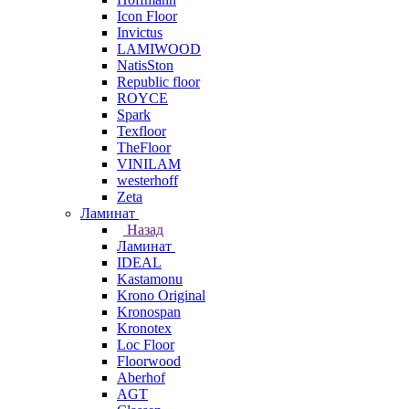
Icon Floor
Invictus
LAMIWOOD
NatisSton
Republic floor
ROYCE
Spark
Texfloor
TheFloor
VINILAM
westerhoff
Zeta
Ламинат
Назад
Ламинат
IDEAL
Kastamonu
Krono Original
Kronospan
Kronotex
Loc Floor
Floorwood
Aberhof
AGT