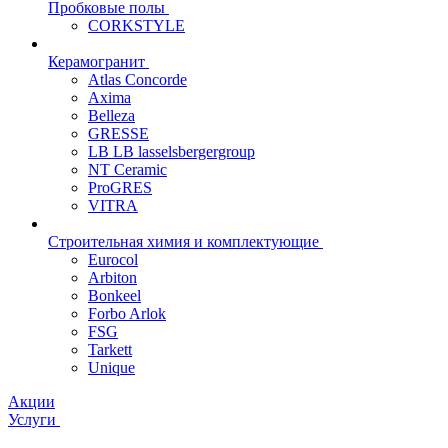
Пробковые полы
CORKSTYLE
Керамогранит
Atlas Concorde
Axima
Belleza
GRESSE
LB LB lasselsbergergroup
NT Ceramic
ProGRES
VITRA
Строительная химия и комплектующие
Eurocol
Arbiton
Bonkeel
Forbo Arlok
FSG
Tarkett
Unique
Акции
Услуги