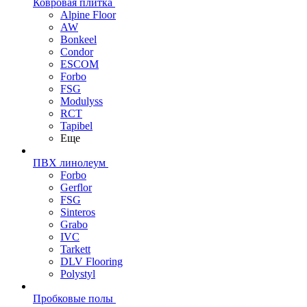
Ковровая плитка
Alpine Floor
AW
Bonkeel
Condor
ESCOM
Forbo
FSG
Modulyss
RCT
Tapibel
Еще
ПВХ линолеум
Forbo
Gerflor
FSG
Sinteros
Grabo
IVC
Tarkett
DLV Flooring
Polystyl
Пробковые полы