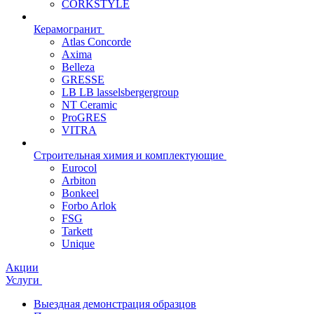
CORKSTYLE
Керамогранит
Atlas Concorde
Axima
Belleza
GRESSE
LB LB lasselsbergergroup
NT Ceramic
ProGRES
VITRA
Строительная химия и комплектующие
Eurocol
Arbiton
Bonkeel
Forbo Arlok
FSG
Tarkett
Unique
Акции
Услуги
Выездная демонстрация образцов