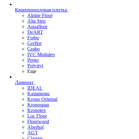
Кварцвиниловая плитка
Alpine Floor
Alta Step
Aquafloor
DeART
Forbo
Gerflor
Grabo
IVC Moduleo
Pergo
Polystyl
Еще
Ламинат
IDEAL
Kastamonu
Krono Original
Kronospan
Kronotex
Loc Floor
Floorwood
Aberhof
AGT
Classen