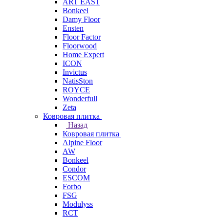
ART EAST
Bonkeel
Damy Floor
Ensten
Floor Factor
Floorwood
Home Expert
ICON
Invictus
NatisSton
ROYCE
Wonderfull
Zeta
Ковровая плитка
Назад
Ковровая плитка
Alpine Floor
AW
Bonkeel
Condor
ESCOM
Forbo
FSG
Modulyss
RCT