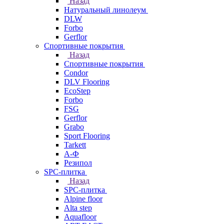
Назад
Натуральный линолеум
DLW
Forbo
Gerflor
Спортивные покрытия
Назад
Спортивные покрытия
Condor
DLV Flooring
EcoStep
Forbo
FSG
Gerflor
Grabo
Sport Flooring
Tarkett
А-Ф
Резипол
SPC-плитка
Назад
SPC-плитка
Alpine floor
Alta step
Aquafloor