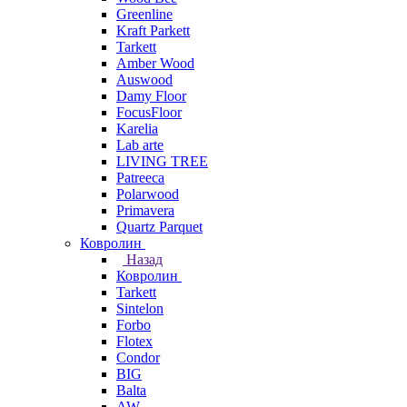
Greenline
Kraft Parkett
Tarkett
Amber Wood
Auswood
Damy Floor
FocusFloor
Karelia
Lab arte
LIVING TREE
Patreeca
Polarwood
Primavera
Quartz Parquet
Ковролин
Назад
Ковролин
Tarkett
Sintelon
Forbo
Flotex
Condor
BIG
Balta
AW