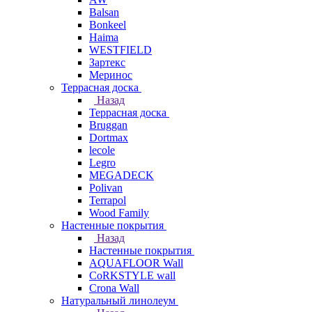
Balsan
Bonkeel
Haima
WESTFIELD
Зартекс
Меринос
Террасная доска
Назад
Террасная доска
Bruggan
Dortmax
lecole
Legro
MEGADECK
Polivan
Terrapol
Wood Family
Настенные покрытия
Назад
Настенные покрытия
AQUAFLOOR Wall
CoRKSTYLE wall
Crona Wall
Натуральный линолеум