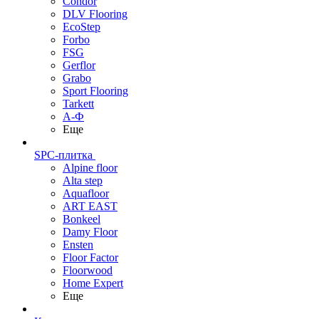
Condor
DLV Flooring
EcoStep
Forbo
FSG
Gerflor
Grabo
Sport Flooring
Tarkett
А-Ф
Еще
SPC-плитка
Alpine floor
Alta step
Aquafloor
ART EAST
Bonkeel
Damy Floor
Ensten
Floor Factor
Floorwood
Home Expert
Еще