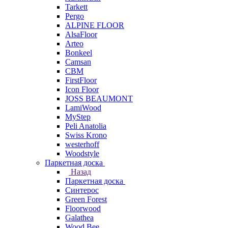
Tarkett
Pergo
ALPINE FLOOR
AlsaFloor
Arteo
Bonkeel
Camsan
CBM
FirstFloor
Icon Floor
JOSS BEAUMONT
LamiWood
MyStep
Peli Anatolia
Swiss Krono
westerhoff
Woodstyle
Паркетная доска
Назад
Паркетная доска
Синтерос
Green Forest
Floorwood
Galathea
Wood Bee