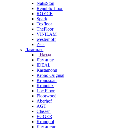
NatisSton
Republic floor
ROYCE
Spark
Texfloor
TheFloor
VINILAM
westerhoff
Zeta
Ламинат
Назад
Ламинат
IDEAL
Kastamonu
Krono Original
Kronospan
Kronotex
Loc Floor
Floorwood
Aberhof
AGT
Classen
EGGER
Kronopol
Ламинели