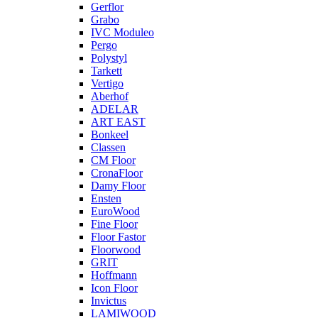
Gerflor
Grabo
IVC Moduleo
Pergo
Polystyl
Tarkett
Vertigo
Aberhof
ADELAR
ART EAST
Bonkeel
Classen
CM Floor
CronaFloor
Damy Floor
Ensten
EuroWood
Fine Floor
Floor Fastor
Floorwood
GRIT
Hoffmann
Icon Floor
Invictus
LAMIWOOD