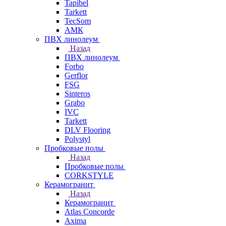
Tapibel
Tarkett
TecSom
АМК
ПВХ линолеум
Назад
ПВХ линолеум
Forbo
Gerflor
FSG
Sinteros
Grabo
IVC
Tarkett
DLV Flooring
Polystyl
Пробковые полы
Назад
Пробковые полы
CORKSTYLE
Керамогранит
Назад
Керамогранит
Atlas Concorde
Axima