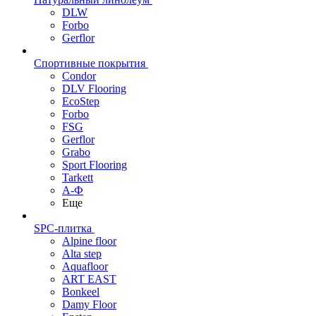
DLW
Forbo
Gerflor
Спортивные покрытия
Condor
DLV Flooring
EcoStep
Forbo
FSG
Gerflor
Grabo
Sport Flooring
Tarkett
А-Ф
Еще
SPC-плитка
Alpine floor
Alta step
Aquafloor
ART EAST
Bonkeel
Damy Floor