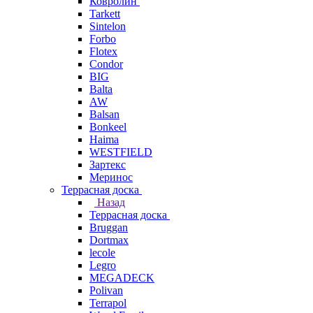
Ковролин
Tarkett
Sintelon
Forbo
Flotex
Condor
BIG
Balta
AW
Balsan
Bonkeel
Haima
WESTFIELD
Зартекс
Меринос
Террасная доска
Назад
Террасная доска
Bruggan
Dortmax
lecole
Legro
MEGADECK
Polivan
Terrapol