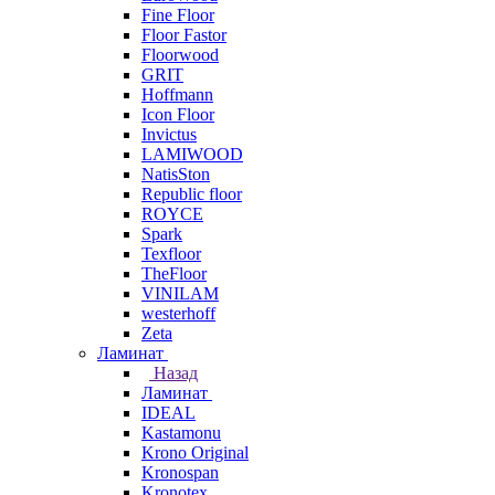
Fine Floor
Floor Fastor
Floorwood
GRIT
Hoffmann
Icon Floor
Invictus
LAMIWOOD
NatisSton
Republic floor
ROYCE
Spark
Texfloor
TheFloor
VINILAM
westerhoff
Zeta
Ламинат
Назад
Ламинат
IDEAL
Kastamonu
Krono Original
Kronospan
Kronotex