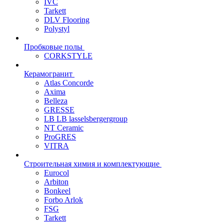
IVC
Tarkett
DLV Flooring
Polystyl
Пробковые полы
CORKSTYLE
Керамогранит
Atlas Concorde
Axima
Belleza
GRESSE
LB LB lasselsbergergroup
NT Ceramic
ProGRES
VITRA
Строительная химия и комплектующие
Eurocol
Arbiton
Bonkeel
Forbo Arlok
FSG
Tarkett