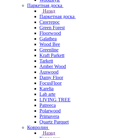
Паркетная доска
Назад
Паркетная доска
Синтерос
Green Forest
Floorwood
Galathea
Wood Bee
Greenline
Kraft Parkett
Tarkett
Amber Wood
Auswood
Damy Floor
FocusFloor
Karelia
Lab arte
LIVING TREE
Patreeca
Polarwood
Primavera
Quartz Parquet
Ковролин
Назад