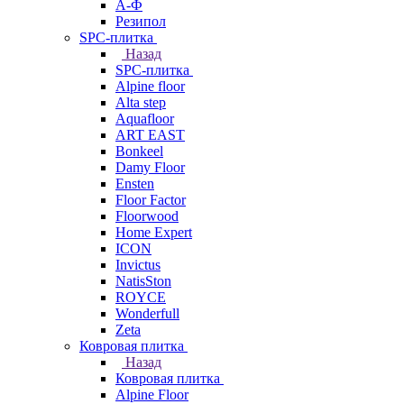
А-Ф
Резипол
SPC-плитка
Назад
SPC-плитка
Alpine floor
Alta step
Aquafloor
ART EAST
Bonkeel
Damy Floor
Ensten
Floor Factor
Floorwood
Home Expert
ICON
Invictus
NatisSton
ROYCE
Wonderfull
Zeta
Ковровая плитка
Назад
Ковровая плитка
Alpine Floor