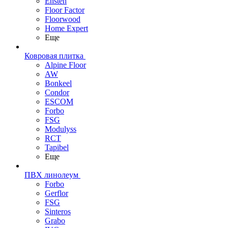
Ensten
Floor Factor
Floorwood
Home Expert
Еще
Ковровая плитка
Alpine Floor
AW
Bonkeel
Condor
ESCOM
Forbo
FSG
Modulyss
RCT
Tapibel
Еще
ПВХ линолеум
Forbo
Gerflor
FSG
Sinteros
Grabo