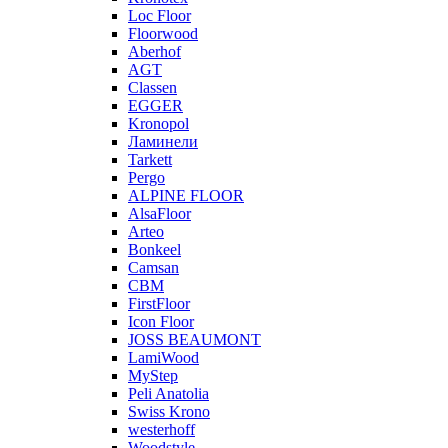
Loc Floor
Floorwood
Aberhof
AGT
Classen
EGGER
Kronopol
Ламинели
Tarkett
Pergo
ALPINE FLOOR
AlsaFloor
Arteo
Bonkeel
Camsan
CBM
FirstFloor
Icon Floor
JOSS BEAUMONT
LamiWood
MyStep
Peli Anatolia
Swiss Krono
westerhoff
Woodstyle