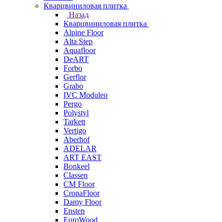
Кварцвиниловая плитка
Назад
Кварцвиниловая плитка
Alpine Floor
Alta Step
Aquafloor
DeART
Forbo
Gerflor
Grabo
IVC Moduleo
Pergo
Polystyl
Tarkett
Vertigo
Aberhof
ADELAR
ART EAST
Bonkeel
Classen
CM Floor
CronaFloor
Damy Floor
Ensten
EuroWood