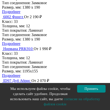
Тип соединения:
Замковое
Размер, мм:
1380 х 190
Подробнее
6002 Фингл
От 2 190 ₽
Класс:
33
Толщина, мм:
12
Тип покрытия:
Ламинат
Тип соединения:
Замковое
Размер, мм:
1380 х 190
Подробнее
Нирвана PRK910
От 1 990 ₽
Класс:
33
Толщина, мм:
12
Тип покрытия:
Ламинат
Тип соединения:
Замковое
Размер, мм:
1195х155
Подробнее
ID97 Дуб Абрис
От 2 070 ₽
Класс:
23
Мы используем файлы cookie, чтобы
Принять
Толщина, мм:
12
сделать сайт удобнее. Продолжая
Тип покрытия:
Ламинат
Тип соединения:
Замковое
использовать наш сайт, вы даете
согласие на обработку
Размер, мм:
1380 х 159
файлов cookie
Подробнее