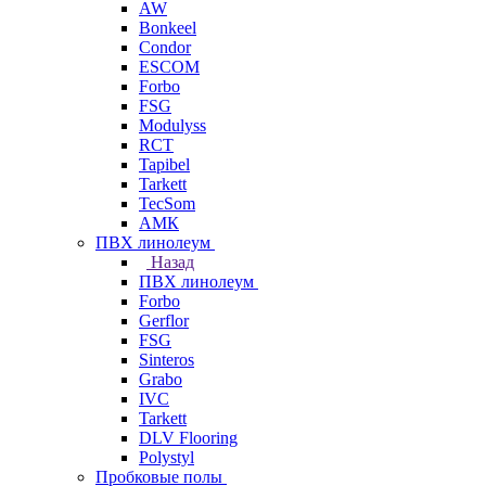
AW
Bonkeel
Condor
ESCOM
Forbo
FSG
Modulyss
RCT
Tapibel
Tarkett
TecSom
АМК
ПВХ линолеум
Назад
ПВХ линолеум
Forbo
Gerflor
FSG
Sinteros
Grabo
IVC
Tarkett
DLV Flooring
Polystyl
Пробковые полы