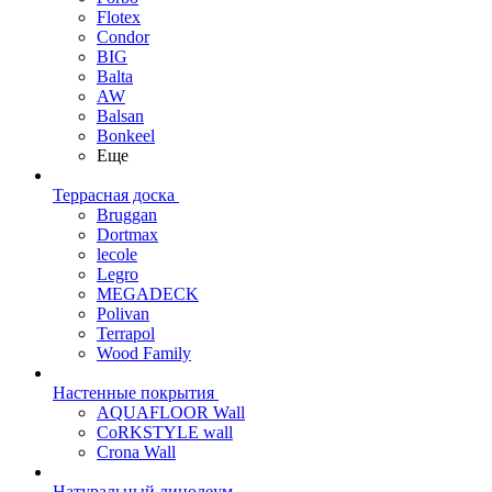
Flotex
Condor
BIG
Balta
AW
Balsan
Bonkeel
Еще
Террасная доска
Bruggan
Dortmax
lecole
Legro
MEGADECK
Polivan
Terrapol
Wood Family
Настенные покрытия
AQUAFLOOR Wall
CoRKSTYLE wall
Crona Wall
Натуральный линолеум