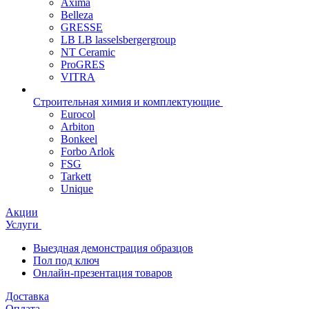
Axima
Belleza
GRESSE
LB LB lasselsbergergroup
NT Ceramic
ProGRES
VITRA
Строительная химия и комплектующие
Eurocol
Arbiton
Bonkeel
Forbo Arlok
FSG
Tarkett
Unique
Акции
Услуги
Выездная демонстрация образцов
Пол под ключ
Онлайн-презентация товаров
Доставка
Оплата