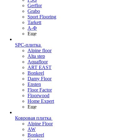
Gerflor
Grabo
Sport Flooring
Tarkett
А-Ф
Еще
SPC-плитка
Alpine floor
Alta step
Aquafloor
ART EAST
Bonkeel
Damy Floor
Ensten
Floor Factor
Floorwood
Home Expert
Еще
Ковровая плитка
Alpine Floor
AW
Bonkeel