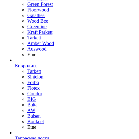
Green Forest
Floorwood
Galathea
Wood Bee
Greenline
Kraft Parkett
Tarkett
Amber Wood
Auswood
Еще
Ковролин
Tarkett
Sintelon
Forbo
Flotex
Condor
BIG
Balta
AW
Balsan
Bonkeel
Еще
Террасная доска