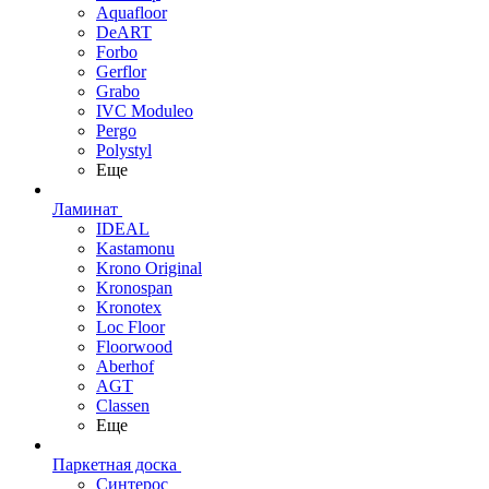
Aquafloor
DeART
Forbo
Gerflor
Grabo
IVC Moduleo
Pergo
Polystyl
Еще
Ламинат
IDEAL
Kastamonu
Krono Original
Kronospan
Kronotex
Loc Floor
Floorwood
Aberhof
AGT
Classen
Еще
Паркетная доска
Синтерос