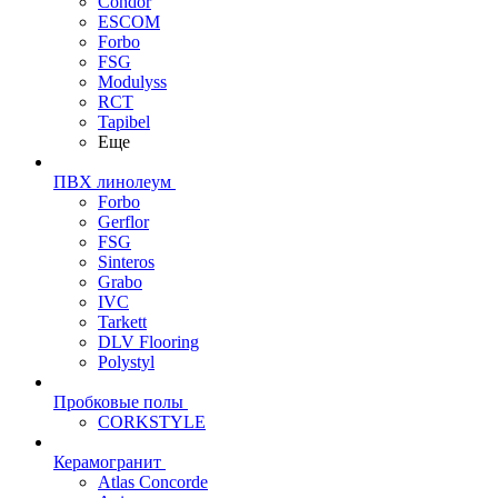
Condor
ESCOM
Forbo
FSG
Modulyss
RCT
Tapibel
Еще
ПВХ линолеум
Forbo
Gerflor
FSG
Sinteros
Grabo
IVC
Tarkett
DLV Flooring
Polystyl
Пробковые полы
CORKSTYLE
Керамогранит
Atlas Concorde