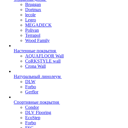
Bruggan
Dortmax
lecole
Legro
MEGADECK
Polivan
Terrapol
Wood Family
Настенные покрытия
AQUAFLOOR Wall
CoRKSTYLE wall
Crona Wall
Натуральный линолеум
DLW
Forbo
Gerflor
Спортивные покрытия
Condor
DLV Flooring
EcoStep
Forbo
FSG