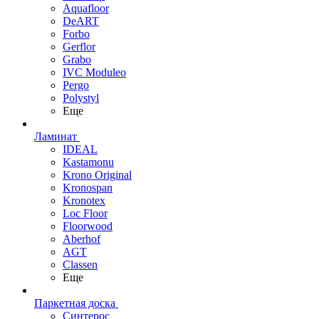
Aquafloor
DeART
Forbo
Gerflor
Grabo
IVC Moduleo
Pergo
Polystyl
Еще
Ламинат
IDEAL
Kastamonu
Krono Original
Kronospan
Kronotex
Loc Floor
Floorwood
Aberhof
AGT
Classen
Еще
Паркетная доска
Синтерос