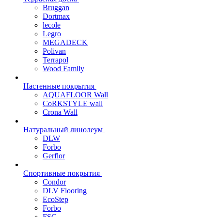
Bruggan
Dortmax
lecole
Legro
MEGADECK
Polivan
Terrapol
Wood Family
Настенные покрытия
AQUAFLOOR Wall
CoRKSTYLE wall
Crona Wall
Натуральный линолеум
DLW
Forbo
Gerflor
Спортивные покрытия
Condor
DLV Flooring
EcoStep
Forbo
FSG