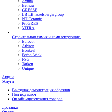
Axima
Belleza
GRESSE
LB LB lasselsbergergroup
NT Ceramic
ProGRES
VITRA
Строительная химия и комплектующие
Eurocol
Arbiton
Bonkeel
Forbo Arlok
FSG
Tarkett
Unique
Акции
Услуги
Выездная демонстрация образцов
Пол под ключ
Онлайн-презентация товаров
Доставка
Оплата