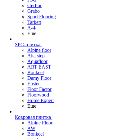
Gerflor
Grabo
Sport Flooring
Tarkett
А-Ф
Еще
SPC-плитка
Alpine floor
Alta step
Aquafloor
ART EAST
Bonkeel
Damy Floor
Ensten
Floor Factor
Floorwood
Home Expert
Еще
Ковровая плитка
Alpine Floor
AW
Bonkeel