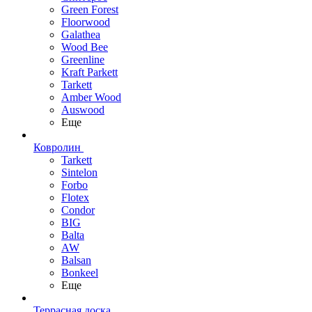
Green Forest
Floorwood
Galathea
Wood Bee
Greenline
Kraft Parkett
Tarkett
Amber Wood
Auswood
Еще
Ковролин
Tarkett
Sintelon
Forbo
Flotex
Condor
BIG
Balta
AW
Balsan
Bonkeel
Еще
Террасная доска