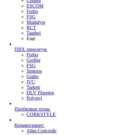
Condor
ESCOM
Forbo
FSG
Modulyss
RCT
Tapibel
Еще
ПВХ линолеум
Forbo
Gerflor
FSG
Sinteros
Grabo
IVC
Tarkett
DLV Flooring
Polystyl
Пробковые полы
CORKSTYLE
Керамогранит
Atlas Concorde