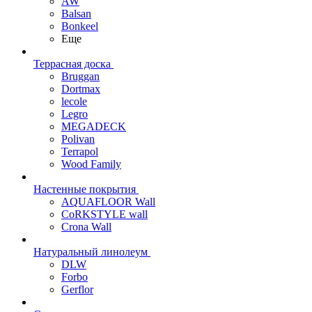
AW
Balsan
Bonkeel
Еще
Террасная доска
Bruggan
Dortmax
lecole
Legro
MEGADECK
Polivan
Terrapol
Wood Family
Настенные покрытия
AQUAFLOOR Wall
CoRKSTYLE wall
Crona Wall
Натуральный линолеум
DLW
Forbo
Gerflor