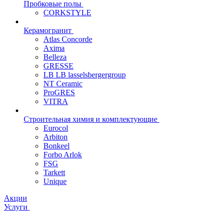
Пробковые полы
CORKSTYLE
Керамогранит
Atlas Concorde
Axima
Belleza
GRESSE
LB LB lasselsbergergroup
NT Ceramic
ProGRES
VITRA
Строительная химия и комплектующие
Eurocol
Arbiton
Bonkeel
Forbo Arlok
FSG
Tarkett
Unique
Акции
Услуги