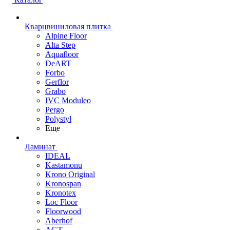
Кварцвиниловая плитка
Alpine Floor
Alta Step
Aquafloor
DeART
Forbo
Gerflor
Grabo
IVC Moduleo
Pergo
Polystyl
Еще
Ламинат
IDEAL
Kastamonu
Krono Original
Kronospan
Kronotex
Loc Floor
Floorwood
Aberhof
AGT