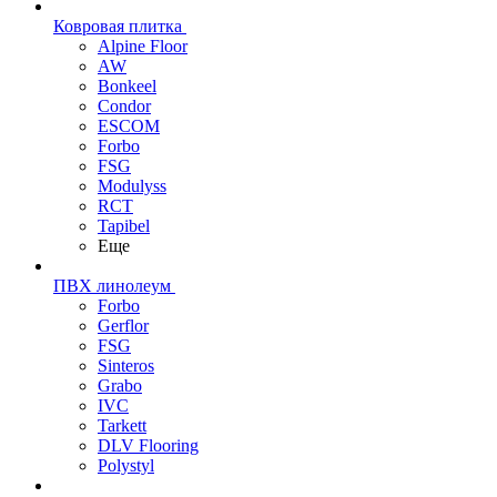
Ковровая плитка
Alpine Floor
AW
Bonkeel
Condor
ESCOM
Forbo
FSG
Modulyss
RCT
Tapibel
Еще
ПВХ линолеум
Forbo
Gerflor
FSG
Sinteros
Grabo
IVC
Tarkett
DLV Flooring
Polystyl