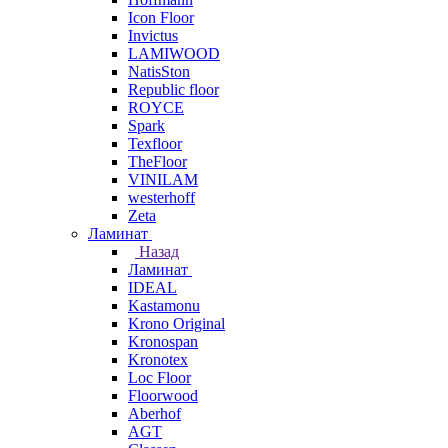
Icon Floor
Invictus
LAMIWOOD
NatisSton
Republic floor
ROYCE
Spark
Texfloor
TheFloor
VINILAM
westerhoff
Zeta
Ламинат
Назад
Ламинат
IDEAL
Kastamonu
Krono Original
Kronospan
Kronotex
Loc Floor
Floorwood
Aberhof
AGT