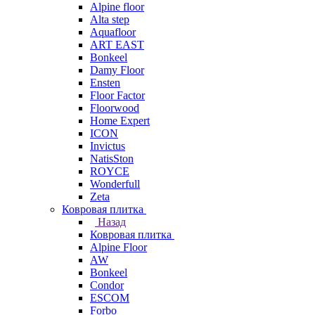
Alpine floor
Alta step
Aquafloor
ART EAST
Bonkeel
Damy Floor
Ensten
Floor Factor
Floorwood
Home Expert
ICON
Invictus
NatisSton
ROYCE
Wonderfull
Zeta
Ковровая плитка
Назад
Ковровая плитка
Alpine Floor
AW
Bonkeel
Condor
ESCOM
Forbo