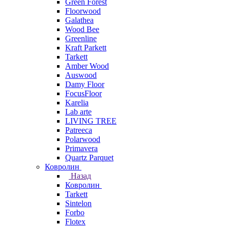
Green Forest
Floorwood
Galathea
Wood Bee
Greenline
Kraft Parkett
Tarkett
Amber Wood
Auswood
Damy Floor
FocusFloor
Karelia
Lab arte
LIVING TREE
Patreeca
Polarwood
Primavera
Quartz Parquet
Ковролин
Назад
Ковролин
Tarkett
Sintelon
Forbo
Flotex