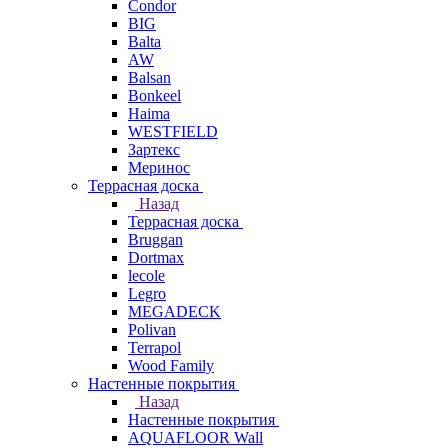
Condor
BIG
Balta
AW
Balsan
Bonkeel
Haima
WESTFIELD
Зартекс
Меринос
Террасная доска
Назад
Террасная доска
Bruggan
Dortmax
lecole
Legro
MEGADECK
Polivan
Terrapol
Wood Family
Настенные покрытия
Назад
Настенные покрытия
AQUAFLOOR Wall