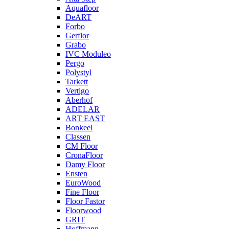
Aquafloor
DeART
Forbo
Gerflor
Grabo
IVC Moduleo
Pergo
Polystyl
Tarkett
Vertigo
Aberhof
ADELAR
ART EAST
Bonkeel
Classen
CM Floor
CronaFloor
Damy Floor
Ensten
EuroWood
Fine Floor
Floor Fastor
Floorwood
GRIT
Hoffmann