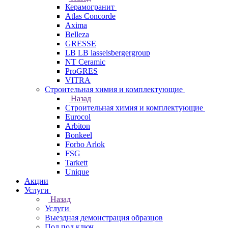
Керамогранит
Atlas Concorde
Axima
Belleza
GRESSE
LB LB lasselsbergergroup
NT Ceramic
ProGRES
VITRA
Строительная химия и комплектующие
Назад
Строительная химия и комплектующие
Eurocol
Arbiton
Bonkeel
Forbo Arlok
FSG
Tarkett
Unique
Акции
Услуги
Назад
Услуги
Выездная демонстрация образцов
Пол под ключ