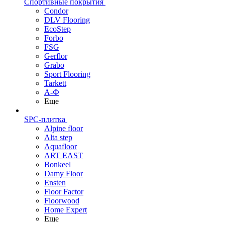
Спортивные покрытия
Condor
DLV Flooring
EcoStep
Forbo
FSG
Gerflor
Grabo
Sport Flooring
Tarkett
А-Ф
Еще
SPC-плитка
Alpine floor
Alta step
Aquafloor
ART EAST
Bonkeel
Damy Floor
Ensten
Floor Factor
Floorwood
Home Expert
Еще