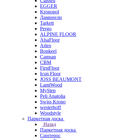
Classen
EGGER
Kronopol
Ламинели
Tarkett
Pergo
ALPINE FLOOR
AlsaFloor
Arteo
Bonkeel
Camsan
CBM
FirstFloor
Icon Floor
JOSS BEAUMONT
LamiWood
MyStep
Peli Anatolia
Swiss Krono
westerhoff
Woodstyle
Паркетная доска
Назад
Паркетная доска
Синтерос