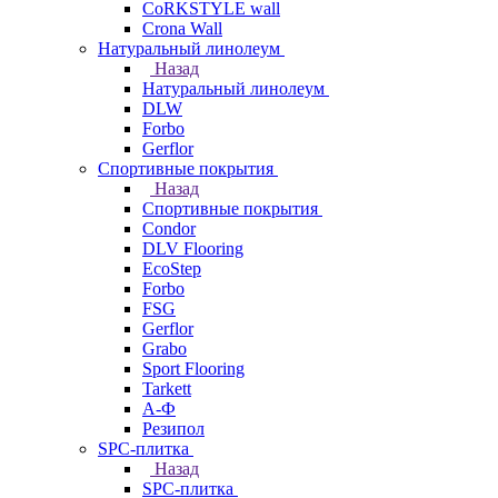
CoRKSTYLE wall
Crona Wall
Натуральный линолеум
Назад
Натуральный линолеум
DLW
Forbo
Gerflor
Спортивные покрытия
Назад
Спортивные покрытия
Condor
DLV Flooring
EcoStep
Forbo
FSG
Gerflor
Grabo
Sport Flooring
Tarkett
А-Ф
Резипол
SPC-плитка
Назад
SPC-плитка