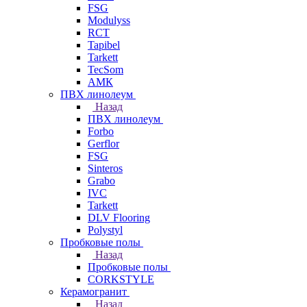
FSG
Modulyss
RCT
Tapibel
Tarkett
TecSom
АМК
ПВХ линолеум
Назад
ПВХ линолеум
Forbo
Gerflor
FSG
Sinteros
Grabo
IVC
Tarkett
DLV Flooring
Polystyl
Пробковые полы
Назад
Пробковые полы
CORKSTYLE
Керамогранит
Назад