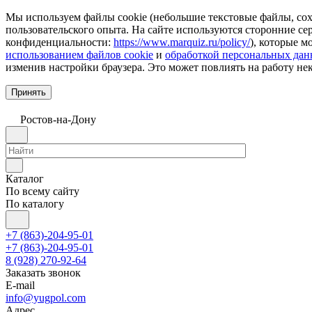
Мы используем файлы cookie (небольшие текстовые файлы, сохр
пользовательского опыта. На сайте используются сторонние с
конфиденциальности:
https://www.marquiz.ru/policy/
), которые м
использованием файлов cookie
и
обработкой персональных да
изменив настройки браузера. Это может повлиять на работу не
Принять
Ростов-на-Дону
Каталог
По всему сайту
По каталогу
+7 (863)-204-95-01
+7 (863)-204-95-01
8 (928) 270-92-64
Заказать звонок
E-mail
info@yugpol.com
Адрес