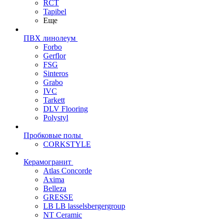
RCT
Tapibel
Еще
ПВХ линолеум
Forbo
Gerflor
FSG
Sinteros
Grabo
IVC
Tarkett
DLV Flooring
Polystyl
Пробковые полы
CORKSTYLE
Керамогранит
Atlas Concorde
Axima
Belleza
GRESSE
LB LB lasselsbergergroup
NT Ceramic