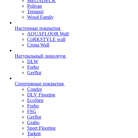
MEGADECK
Polivan
Terrapol
Wood Family
Настенные покрытия
AQUAFLOOR Wall
CoRKSTYLE wall
Crona Wall
Натуральный линолеум
DLW
Forbo
Gerflor
Спортивные покрытия
Condor
DLV Flooring
EcoStep
Forbo
FSG
Gerflor
Grabo
Sport Flooring
Tarkett