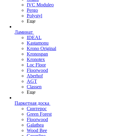
IVC Moduleo
Pergo
Polystyl
Еще
Ламинат
IDEAL
Kastamonu
Krono Original
Kronospan
Kronotex
Loc Floor
Floorwood
Aberhof
AGT
Classen
Еще
Паркетная доска
Синтерос
Green Forest
Floorwood
Galathea
Wood Bee
Greenline