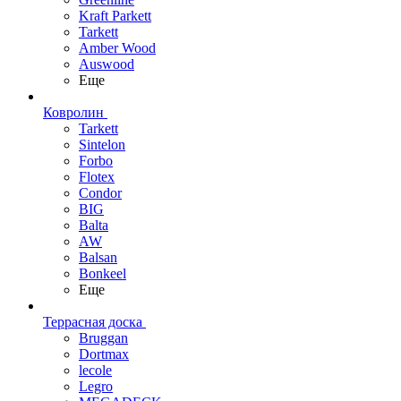
Kraft Parkett
Tarkett
Amber Wood
Auswood
Еще
Ковролин
Tarkett
Sintelon
Forbo
Flotex
Condor
BIG
Balta
AW
Balsan
Bonkeel
Еще
Террасная доска
Bruggan
Dortmax
lecole
Legro