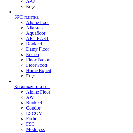
А-Ф
Еще
SPC-плитка
Alpine floor
Alta step
Aquafloor
ART EAST
Bonkeel
Damy Floor
Ensten
Floor Factor
Floorwood
Home Expert
Еще
Ковровая плитка
Alpine Floor
AW
Bonkeel
Condor
ESCOM
Forbo
FSG
Modulyss