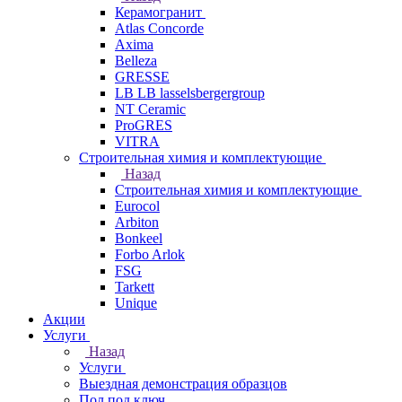
Керамогранит
Atlas Concorde
Axima
Belleza
GRESSE
LB LB lasselsbergergroup
NT Ceramic
ProGRES
VITRA
Строительная химия и комплектующие
Назад
Строительная химия и комплектующие
Eurocol
Arbiton
Bonkeel
Forbo Arlok
FSG
Tarkett
Unique
Акции
Услуги
Назад
Услуги
Выездная демонстрация образцов
Пол под ключ