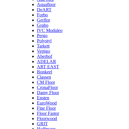
Aquafloor
DeART
Forbo
Gerflor
Grabo
IVC Moduleo
Pergo
Polystyl
Tarkett
Vertigo
Aberhof
ADELAR
ART EAST
Bonkeel
Classen
CM Floor
CronaFloor
Damy Floor
Ensten
EuroWood
Fine Floor
Floor Fastor
Floorwood
GRIT
Hoffmann