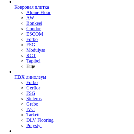
Ковровая плитка
Alpine Floor
AW
Bonkeel
Condor
ESCOM
Forbo
FSG
Modulyss
RCT
Tapibel
Еще
ПВХ линолеум
Forbo
Gerflor
FSG
Sinteros
Grabo
IVC
Tarkett
DLV Flooring
Polystyl