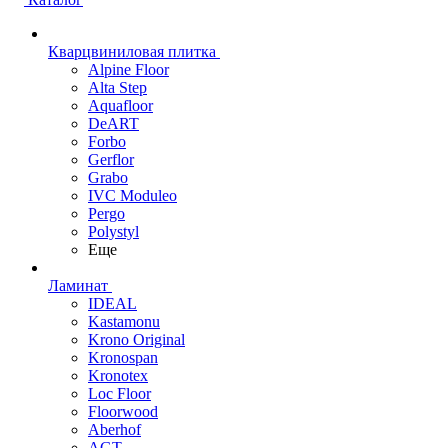
Кварцвиниловая плитка
Alpine Floor
Alta Step
Aquafloor
DeART
Forbo
Gerflor
Grabo
IVC Moduleo
Pergo
Polystyl
Еще
Ламинат
IDEAL
Kastamonu
Krono Original
Kronospan
Kronotex
Loc Floor
Floorwood
Aberhof
AGT