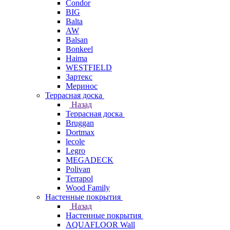
Condor
BIG
Balta
AW
Balsan
Bonkeel
Haima
WESTFIELD
Зартекс
Меринос
Террасная доска
Назад
Террасная доска
Bruggan
Dortmax
lecole
Legro
MEGADECK
Polivan
Terrapol
Wood Family
Настенные покрытия
Назад
Настенные покрытия
AQUAFLOOR Wall