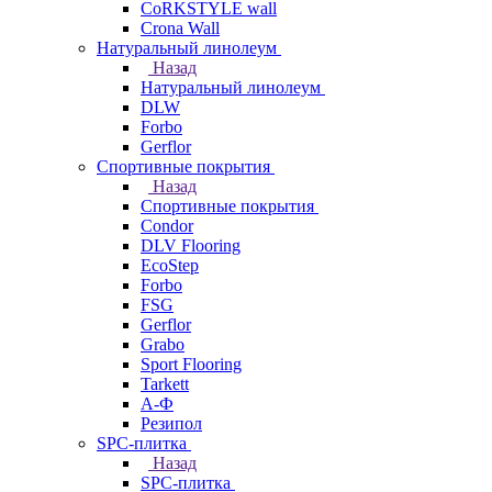
CoRKSTYLE wall
Crona Wall
Натуральный линолеум
Назад
Натуральный линолеум
DLW
Forbo
Gerflor
Спортивные покрытия
Назад
Спортивные покрытия
Condor
DLV Flooring
EcoStep
Forbo
FSG
Gerflor
Grabo
Sport Flooring
Tarkett
А-Ф
Резипол
SPC-плитка
Назад
SPC-плитка