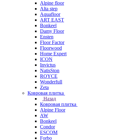
Alpine floor
Alta step
Aquafloor
ART EAST
Bonkeel
Damy Floor
Ensten
Floor Factor
Floorwood
Home Expert
ICON
Invictus
NatisSton
ROYCE
Wonderfull
Zeta
Ковровая плитка
Назад
Ковровая плитка
Alpine Floor
AW
Bonkeel
Condor
ESCOM
Forbo