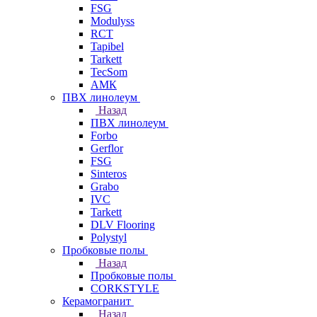
FSG
Modulyss
RCT
Tapibel
Tarkett
TecSom
АМК
ПВХ линолеум
Назад
ПВХ линолеум
Forbo
Gerflor
FSG
Sinteros
Grabo
IVC
Tarkett
DLV Flooring
Polystyl
Пробковые полы
Назад
Пробковые полы
CORKSTYLE
Керамогранит
Назад