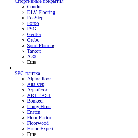
Спортивные покрытия
Condor
DLV Flooring
EcoStep
Forbo
FSG
Gerflor
Grabo
Sport Flooring
Tarkett
А-Ф
Еще
SPC-плитка
Alpine floor
Alta step
Aquafloor
ART EAST
Bonkeel
Damy Floor
Ensten
Floor Factor
Floorwood
Home Expert
Еще