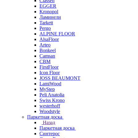
Classen
EGGER
Kronopol
Ламинели
Tarkett
Pergo
ALPINE FLOOR
AlsaFloor
Arteo
Bonkeel
Camsan
CBM
FirstFloor
Icon Floor
JOSS BEAUMONT
LamiWood
MyStep
Peli Anatolia
Swiss Krono
westerhoff
Woodstyle
Паркетная доска
Назад
Паркетная доска
Синтерос