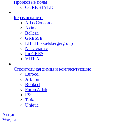
Пробковые полы
CORKSTYLE
Керамогранит
Atlas Concorde
Axima
Belleza
GRESSE
LB LB lasselsbergergroup
NT Ceramic
ProGRES
VITRA
Строительная химия и комплектующие
Eurocol
Arbiton
Bonkeel
Forbo Arlok
FSG
Tarkett
Unique
Акции
Услуги