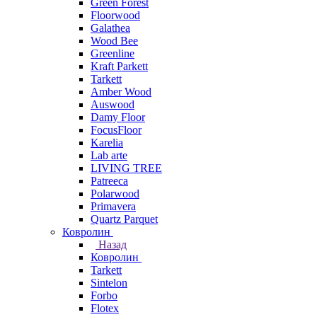
Green Forest
Floorwood
Galathea
Wood Bee
Greenline
Kraft Parkett
Tarkett
Amber Wood
Auswood
Damy Floor
FocusFloor
Karelia
Lab arte
LIVING TREE
Patreeca
Polarwood
Primavera
Quartz Parquet
Ковролин
Назад
Ковролин
Tarkett
Sintelon
Forbo
Flotex