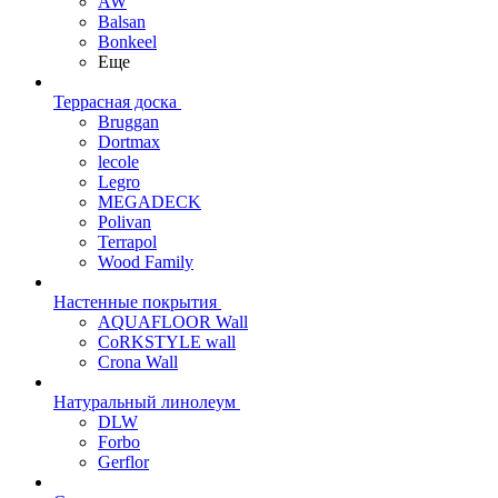
AW
Balsan
Bonkeel
Еще
Террасная доска
Bruggan
Dortmax
lecole
Legro
MEGADECK
Polivan
Terrapol
Wood Family
Настенные покрытия
AQUAFLOOR Wall
CoRKSTYLE wall
Crona Wall
Натуральный линолеум
DLW
Forbo
Gerflor