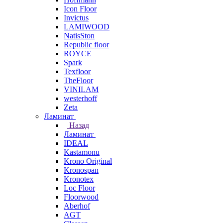
Icon Floor
Invictus
LAMIWOOD
NatisSton
Republic floor
ROYCE
Spark
Texfloor
TheFloor
VINILAM
westerhoff
Zeta
Ламинат
Назад
Ламинат
IDEAL
Kastamonu
Krono Original
Kronospan
Kronotex
Loc Floor
Floorwood
Aberhof
AGT