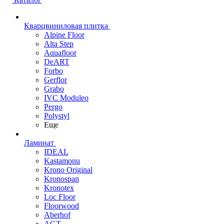
Кварцвиниловая плитка
Alpine Floor
Alta Step
Aquafloor
DeART
Forbo
Gerflor
Grabo
IVC Moduleo
Pergo
Polystyl
Еще
Ламинат
IDEAL
Kastamonu
Krono Original
Kronospan
Kronotex
Loc Floor
Floorwood
Aberhof
AGT