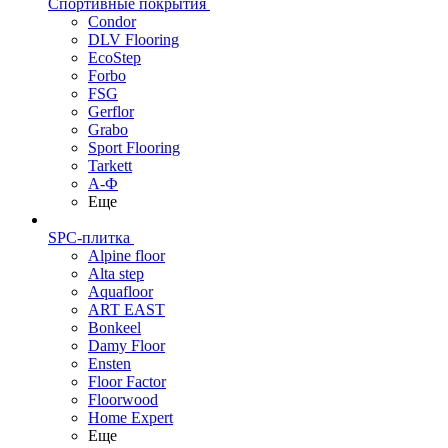
Спортивные покрытия
Condor
DLV Flooring
EcoStep
Forbo
FSG
Gerflor
Grabo
Sport Flooring
Tarkett
А-Ф
Еще
SPC-плитка
Alpine floor
Alta step
Aquafloor
ART EAST
Bonkeel
Damy Floor
Ensten
Floor Factor
Floorwood
Home Expert
Еще