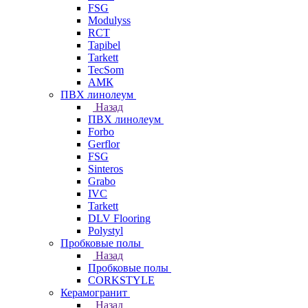
FSG
Modulyss
RCT
Tapibel
Tarkett
TecSom
АМК
ПВХ линолеум
Назад
ПВХ линолеум
Forbo
Gerflor
FSG
Sinteros
Grabo
IVC
Tarkett
DLV Flooring
Polystyl
Пробковые полы
Назад
Пробковые полы
CORKSTYLE
Керамогранит
Назад