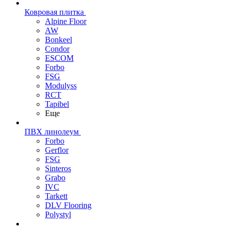
Ковровая плитка
Alpine Floor
AW
Bonkeel
Condor
ESCOM
Forbo
FSG
Modulyss
RCT
Tapibel
Еще
ПВХ линолеум
Forbo
Gerflor
FSG
Sinteros
Grabo
IVC
Tarkett
DLV Flooring
Polystyl