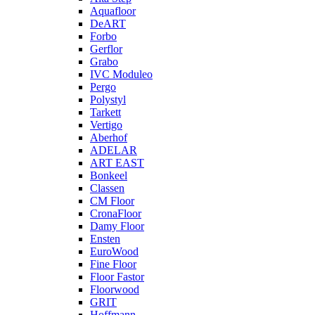
Aquafloor
DeART
Forbo
Gerflor
Grabo
IVC Moduleo
Pergo
Polystyl
Tarkett
Vertigo
Aberhof
ADELAR
ART EAST
Bonkeel
Classen
CM Floor
CronaFloor
Damy Floor
Ensten
EuroWood
Fine Floor
Floor Fastor
Floorwood
GRIT
Hoffmann