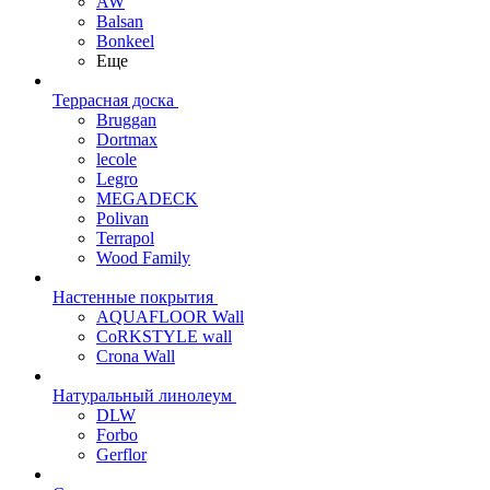
AW
Balsan
Bonkeel
Еще
Террасная доска
Bruggan
Dortmax
lecole
Legro
MEGADECK
Polivan
Terrapol
Wood Family
Настенные покрытия
AQUAFLOOR Wall
CoRKSTYLE wall
Crona Wall
Натуральный линолеум
DLW
Forbo
Gerflor