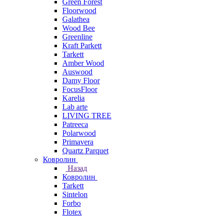
Green Forest
Floorwood
Galathea
Wood Bee
Greenline
Kraft Parkett
Tarkett
Amber Wood
Auswood
Damy Floor
FocusFloor
Karelia
Lab arte
LIVING TREE
Patreeca
Polarwood
Primavera
Quartz Parquet
Ковролин
Назад
Ковролин
Tarkett
Sintelon
Forbo
Flotex