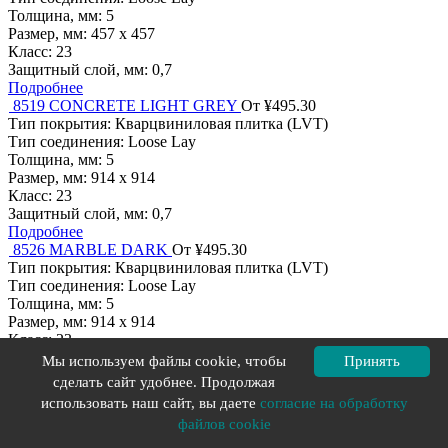
Толщина, мм:
5
Размер, мм:
457 х 457
Класс:
23
Защитный слой, мм:
0,7
Подробнее
8519 CONCRETE LIGHT GREY
От ¥495.30
Тип покрытия:
Кварцвиниловая плитка (LVT)
Тип соединения:
Loose Lay
Толщина, мм:
5
Размер, мм:
914 х 914
Класс:
23
Защитный слой, мм:
0,7
Подробнее
8526 MARBLE DARK
От ¥495.30
Тип покрытия:
Кварцвиниловая плитка (LVT)
Тип соединения:
Loose Lay
Толщина, мм:
5
Размер, мм:
914 х 914
Класс:
23
Защитный слой, мм:
0,7
Мы используем файлы cookie, чтобы
Принять
Подробнее
сделать сайт удобнее. Продолжая
8508 WATER LIMESTONE LIGHT GREY
От ¥495.30
использовать наш сайт, вы даете
согласие на обработку
Тип покрытия:
Кварцвиниловая плитка (LVT)
файлов cookie
Тип соединения:
Loose Lay
Толщина, мм:
5