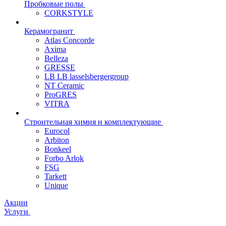
Пробковые полы
CORKSTYLE
Керамогранит
Atlas Concorde
Axima
Belleza
GRESSE
LB LB lasselsbergergroup
NT Ceramic
ProGRES
VITRA
Строительная химия и комплектующие
Eurocol
Arbiton
Bonkeel
Forbo Arlok
FSG
Tarkett
Unique
Акции
Услуги