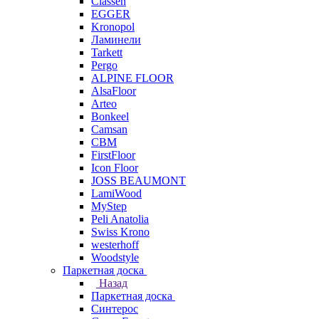
Classen
EGGER
Kronopol
Ламинели
Tarkett
Pergo
ALPINE FLOOR
AlsaFloor
Arteo
Bonkeel
Camsan
CBM
FirstFloor
Icon Floor
JOSS BEAUMONT
LamiWood
MyStep
Peli Anatolia
Swiss Krono
westerhoff
Woodstyle
Паркетная доска
Назад
Паркетная доска
Синтерос