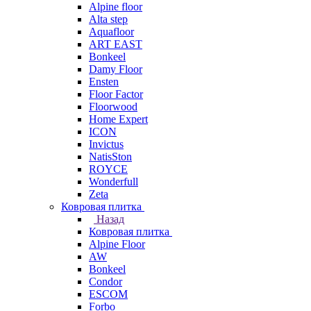
Alpine floor
Alta step
Aquafloor
ART EAST
Bonkeel
Damy Floor
Ensten
Floor Factor
Floorwood
Home Expert
ICON
Invictus
NatisSton
ROYCE
Wonderfull
Zeta
Ковровая плитка
Назад
Ковровая плитка
Alpine Floor
AW
Bonkeel
Condor
ESCOM
Forbo