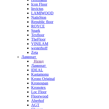
Icon Floor
Invictus
LAMIWOOD
NatisSton
Republic floor
ROYCE
Spark
Texfloor
TheFloor
VINILAM
westerhoff
Zeta
Ламинат
Назад
Ламинат
IDEAL
Kastamonu
Krono Original
Kronospan
Kronotex
Loc Floor
Floorwood
Aberhof
AGT