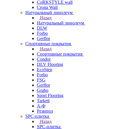
CoRKSTYLE wall
Crona Wall
Натуральный линолеум
Назад
Натуральный линолеум
DLW
Forbo
Gerflor
Спортивные покрытия
Назад
Спортивные покрытия
Condor
DLV Flooring
EcoStep
Forbo
FSG
Gerflor
Grabo
Sport Flooring
Tarkett
А-Ф
Резипол
SPC-плитка
Назад
SPC-плитка