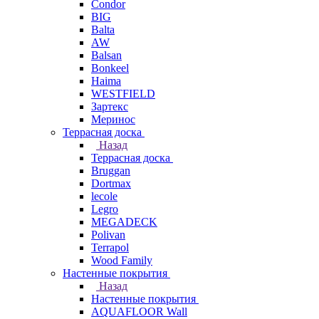
Condor
BIG
Balta
AW
Balsan
Bonkeel
Haima
WESTFIELD
Зартекс
Меринос
Террасная доска
Назад
Террасная доска
Bruggan
Dortmax
lecole
Legro
MEGADECK
Polivan
Terrapol
Wood Family
Настенные покрытия
Назад
Настенные покрытия
AQUAFLOOR Wall