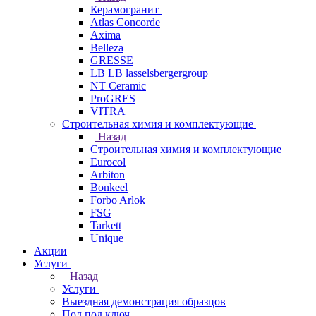
Керамогранит
Atlas Concorde
Axima
Belleza
GRESSE
LB LB lasselsbergergroup
NT Ceramic
ProGRES
VITRA
Строительная химия и комплектующие
Назад
Строительная химия и комплектующие
Eurocol
Arbiton
Bonkeel
Forbo Arlok
FSG
Tarkett
Unique
Акции
Услуги
Назад
Услуги
Выездная демонстрация образцов
Пол под ключ