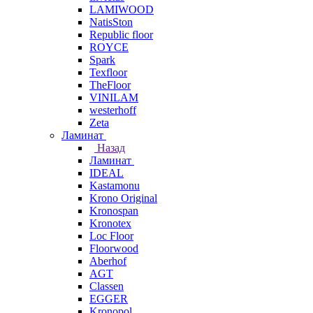
LAMIWOOD
NatisSton
Republic floor
ROYCE
Spark
Texfloor
TheFloor
VINILAM
westerhoff
Zeta
Ламинат
Назад
Ламинат
IDEAL
Kastamonu
Krono Original
Kronospan
Kronotex
Loc Floor
Floorwood
Aberhof
AGT
Classen
EGGER
Kronopol