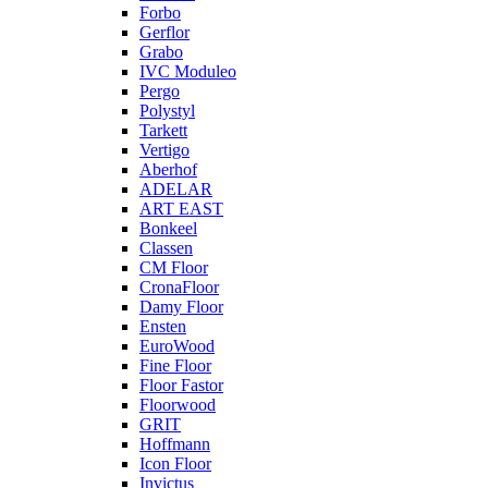
Forbo
Gerflor
Grabo
IVC Moduleo
Pergo
Polystyl
Tarkett
Vertigo
Aberhof
ADELAR
ART EAST
Bonkeel
Classen
CM Floor
CronaFloor
Damy Floor
Ensten
EuroWood
Fine Floor
Floor Fastor
Floorwood
GRIT
Hoffmann
Icon Floor
Invictus