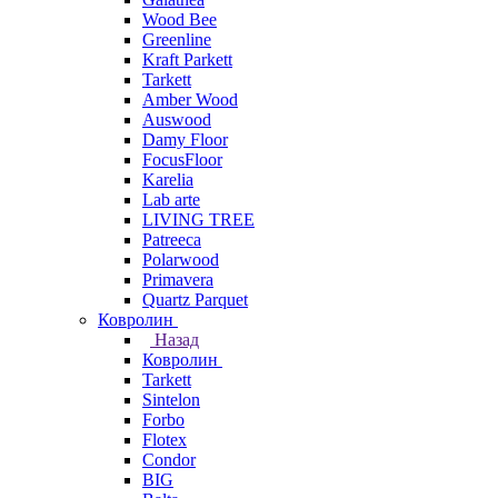
Wood Bee
Greenline
Kraft Parkett
Tarkett
Amber Wood
Auswood
Damy Floor
FocusFloor
Karelia
Lab arte
LIVING TREE
Patreeca
Polarwood
Primavera
Quartz Parquet
Ковролин
Назад
Ковролин
Tarkett
Sintelon
Forbo
Flotex
Condor
BIG