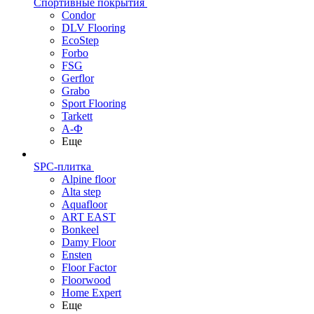
Спортивные покрытия
Condor
DLV Flooring
EcoStep
Forbo
FSG
Gerflor
Grabo
Sport Flooring
Tarkett
А-Ф
Еще
SPC-плитка
Alpine floor
Alta step
Aquafloor
ART EAST
Bonkeel
Damy Floor
Ensten
Floor Factor
Floorwood
Home Expert
Еще