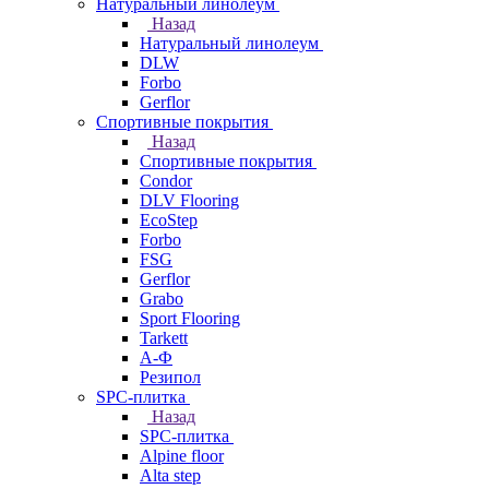
Натуральный линолеум
Назад
Натуральный линолеум
DLW
Forbo
Gerflor
Спортивные покрытия
Назад
Спортивные покрытия
Condor
DLV Flooring
EcoStep
Forbo
FSG
Gerflor
Grabo
Sport Flooring
Tarkett
А-Ф
Резипол
SPC-плитка
Назад
SPC-плитка
Alpine floor
Alta step