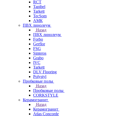
RCT
Tapibel
Tarkett
TecSom
АМК
ПВХ линолеум
Назад
ПВХ линолеум
Forbo
Gerflor
FSG
Sinteros
Grabo
IVC
Tarkett
DLV Flooring
Polystyl
Пробковые полы
Назад
Пробковые полы
CORKSTYLE
Керамогранит
Назад
Керамогранит
Atlas Concorde