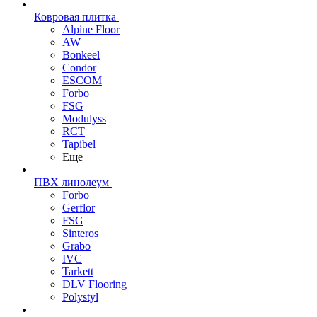
Ковровая плитка
Alpine Floor
AW
Bonkeel
Condor
ESCOM
Forbo
FSG
Modulyss
RCT
Tapibel
Еще
ПВХ линолеум
Forbo
Gerflor
FSG
Sinteros
Grabo
IVC
Tarkett
DLV Flooring
Polystyl