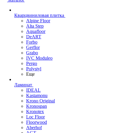
Кварцвиниловая плитка
Alpine Floor
Alta Step
Aquafloor
DeART
Forbo
Gerflor
Grabo
IVC Moduleo
Pergo
Polystyl
Еще
Ламинат
IDEAL
Kastamonu
Krono Original
Kronospan
Kronotex
Loc Floor
Floorwood
Aberhof
AGT