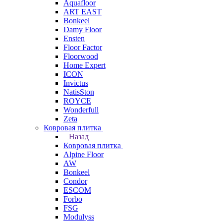
Aquafloor
ART EAST
Bonkeel
Damy Floor
Ensten
Floor Factor
Floorwood
Home Expert
ICON
Invictus
NatisSton
ROYCE
Wonderfull
Zeta
Ковровая плитка
Назад
Ковровая плитка
Alpine Floor
AW
Bonkeel
Condor
ESCOM
Forbo
FSG
Modulyss