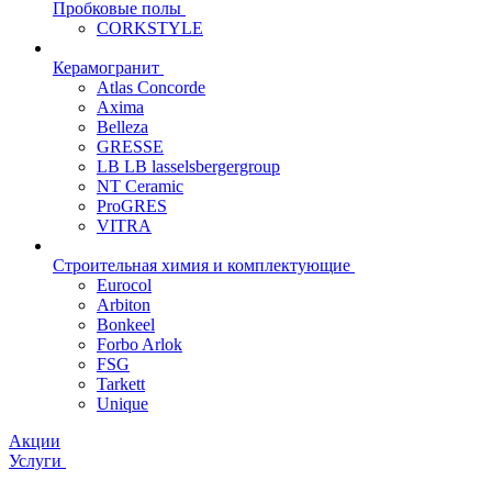
Пробковые полы
CORKSTYLE
Керамогранит
Atlas Concorde
Axima
Belleza
GRESSE
LB LB lasselsbergergroup
NT Ceramic
ProGRES
VITRA
Строительная химия и комплектующие
Eurocol
Arbiton
Bonkeel
Forbo Arlok
FSG
Tarkett
Unique
Акции
Услуги