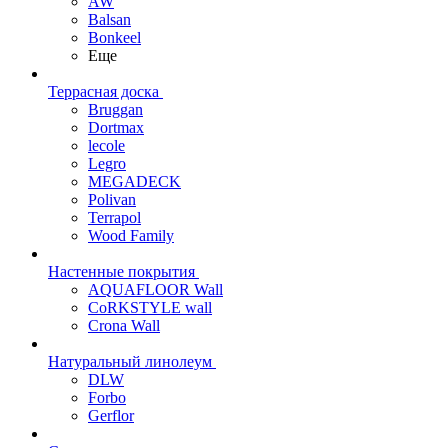
AW
Balsan
Bonkeel
Еще
Террасная доска
Bruggan
Dortmax
lecole
Legro
MEGADECK
Polivan
Terrapol
Wood Family
Настенные покрытия
AQUAFLOOR Wall
CoRKSTYLE wall
Crona Wall
Натуральный линолеум
DLW
Forbo
Gerflor