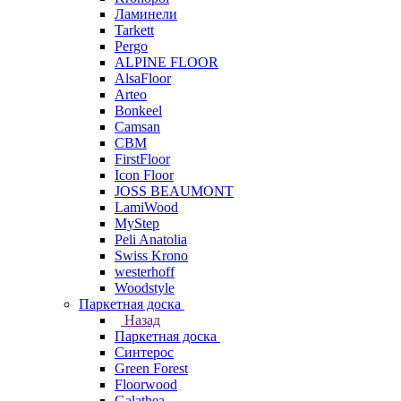
Ламинели
Tarkett
Pergo
ALPINE FLOOR
AlsaFloor
Arteo
Bonkeel
Camsan
CBM
FirstFloor
Icon Floor
JOSS BEAUMONT
LamiWood
MyStep
Peli Anatolia
Swiss Krono
westerhoff
Woodstyle
Паркетная доска
Назад
Паркетная доска
Синтерос
Green Forest
Floorwood
Galathea