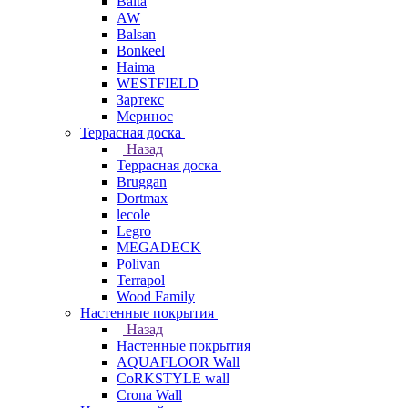
Balta
AW
Balsan
Bonkeel
Haima
WESTFIELD
Зартекс
Меринос
Террасная доска
Назад
Террасная доска
Bruggan
Dortmax
lecole
Legro
MEGADECK
Polivan
Terrapol
Wood Family
Настенные покрытия
Назад
Настенные покрытия
AQUAFLOOR Wall
CoRKSTYLE wall
Crona Wall