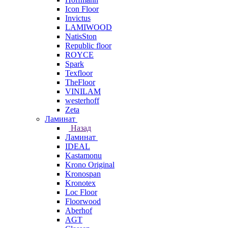
Icon Floor
Invictus
LAMIWOOD
NatisSton
Republic floor
ROYCE
Spark
Texfloor
TheFloor
VINILAM
westerhoff
Zeta
Ламинат
Назад
Ламинат
IDEAL
Kastamonu
Krono Original
Kronospan
Kronotex
Loc Floor
Floorwood
Aberhof
AGT