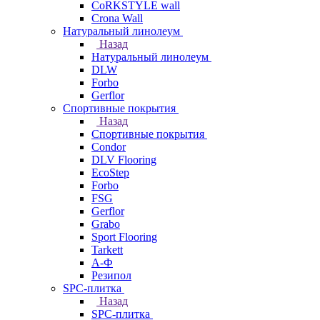
CoRKSTYLE wall
Crona Wall
Натуральный линолеум
Назад
Натуральный линолеум
DLW
Forbo
Gerflor
Спортивные покрытия
Назад
Спортивные покрытия
Condor
DLV Flooring
EcoStep
Forbo
FSG
Gerflor
Grabo
Sport Flooring
Tarkett
А-Ф
Резипол
SPC-плитка
Назад
SPC-плитка