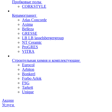
Пробковые полы
CORKSTYLE
Керамогранит
Atlas Concorde
Axima
Belleza
GRESSE
LB LB lasselsbergergroup
NT Ceramic
ProGRES
VITRA
Строительная химия и комплектующие
Eurocol
Arbiton
Bonkeel
Forbo Arlok
FSG
Tarkett
Unique
Акции
Услуги