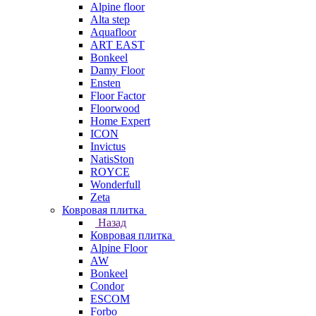
Alpine floor
Alta step
Aquafloor
ART EAST
Bonkeel
Damy Floor
Ensten
Floor Factor
Floorwood
Home Expert
ICON
Invictus
NatisSton
ROYCE
Wonderfull
Zeta
Ковровая плитка
Назад
Ковровая плитка
Alpine Floor
AW
Bonkeel
Condor
ESCOM
Forbo