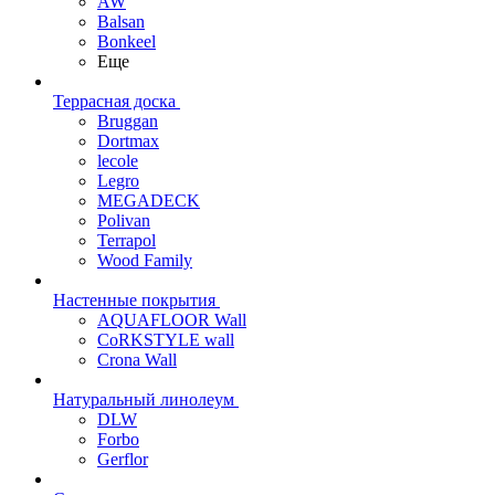
AW
Balsan
Bonkeel
Еще
Террасная доска
Bruggan
Dortmax
lecole
Legro
MEGADECK
Polivan
Terrapol
Wood Family
Настенные покрытия
AQUAFLOOR Wall
CoRKSTYLE wall
Crona Wall
Натуральный линолеум
DLW
Forbo
Gerflor