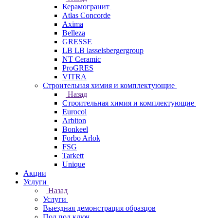
Керамогранит
Atlas Concorde
Axima
Belleza
GRESSE
LB LB lasselsbergergroup
NT Ceramic
ProGRES
VITRA
Строительная химия и комплектующие
Назад
Строительная химия и комплектующие
Eurocol
Arbiton
Bonkeel
Forbo Arlok
FSG
Tarkett
Unique
Акции
Услуги
Назад
Услуги
Выездная демонстрация образцов
Пол под ключ