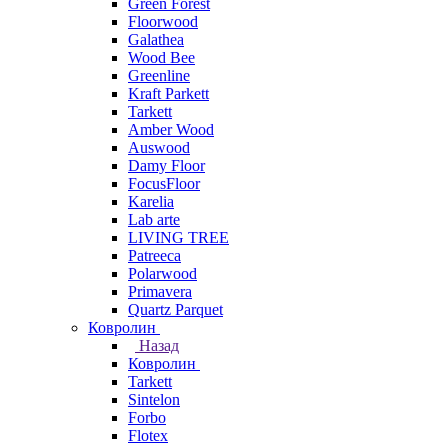
Green Forest
Floorwood
Galathea
Wood Bee
Greenline
Kraft Parkett
Tarkett
Amber Wood
Auswood
Damy Floor
FocusFloor
Karelia
Lab arte
LIVING TREE
Patreeca
Polarwood
Primavera
Quartz Parquet
Ковролин
Назад
Ковролин
Tarkett
Sintelon
Forbo
Flotex