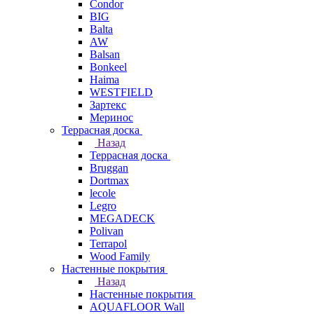
Condor
BIG
Balta
AW
Balsan
Bonkeel
Haima
WESTFIELD
Зартекс
Меринос
Террасная доска
Назад
Террасная доска
Bruggan
Dortmax
lecole
Legro
MEGADECK
Polivan
Terrapol
Wood Family
Настенные покрытия
Назад
Настенные покрытия
AQUAFLOOR Wall