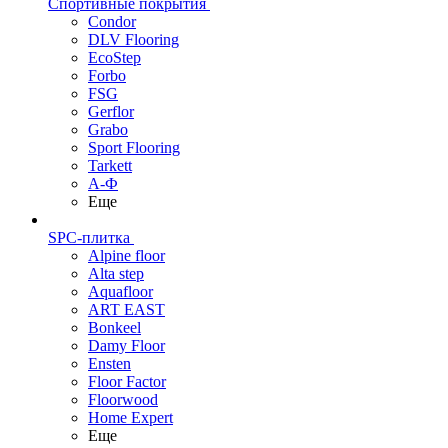
Спортивные покрытия
Condor
DLV Flooring
EcoStep
Forbo
FSG
Gerflor
Grabo
Sport Flooring
Tarkett
А-Ф
Еще
SPC-плитка
Alpine floor
Alta step
Aquafloor
ART EAST
Bonkeel
Damy Floor
Ensten
Floor Factor
Floorwood
Home Expert
Еще