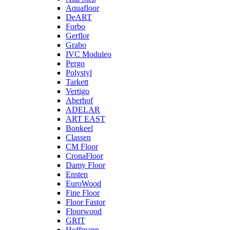
Aquafloor
DeART
Forbo
Gerflor
Grabo
IVC Moduleo
Pergo
Polystyl
Tarkett
Vertigo
Aberhof
ADELAR
ART EAST
Bonkeel
Classen
CM Floor
CronaFloor
Damy Floor
Ensten
EuroWood
Fine Floor
Floor Fastor
Floorwood
GRIT
Hoffmann