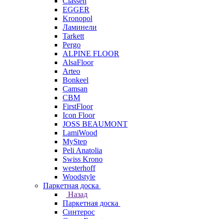
Classen
EGGER
Kronopol
Ламинели
Tarkett
Pergo
ALPINE FLOOR
AlsaFloor
Arteo
Bonkeel
Camsan
CBM
FirstFloor
Icon Floor
JOSS BEAUMONT
LamiWood
MyStep
Peli Anatolia
Swiss Krono
westerhoff
Woodstyle
Паркетная доска
Назад
Паркетная доска
Синтерос