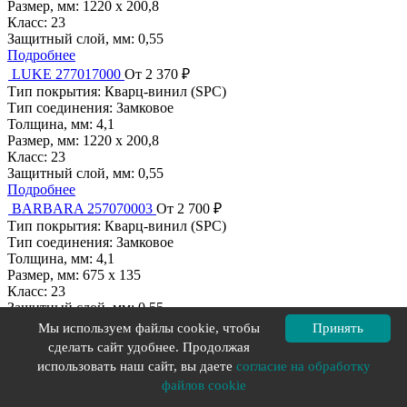
Размер, мм:
1220 x 200,8
Класс:
23
Защитный слой, мм:
0,55
Подробнее
LUKE 277017000
От 2 370 ₽
Тип покрытия:
Кварц-винил (SPC)
Тип соединения:
Замковое
Толщина, мм:
4,1
Размер, мм:
1220 x 200,8
Класс:
23
Защитный слой, мм:
0,55
Подробнее
BARBARA 257070003
От 2 700 ₽
Тип покрытия:
Кварц-винил (SPC)
Тип соединения:
Замковое
Толщина, мм:
4,1
Размер, мм:
675 x 135
Класс:
23
Защитный слой, мм:
0,55
Подробнее
Мы используем файлы cookie, чтобы
Принять
DION 277017006
От 2 370 ₽
сделать сайт удобнее. Продолжая
Тип покрытия:
Кварц-винил (SPC)
использовать наш сайт, вы даете
согласие на обработку
Тип соединения:
Замковое
файлов cookie
Толщина, мм:
4,1