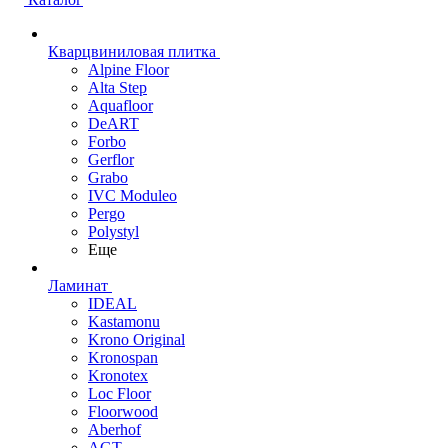
Кварцвиниловая плитка
Alpine Floor
Alta Step
Aquafloor
DeART
Forbo
Gerflor
Grabo
IVC Moduleo
Pergo
Polystyl
Еще
Ламинат
IDEAL
Kastamonu
Krono Original
Kronospan
Kronotex
Loc Floor
Floorwood
Aberhof
AGT