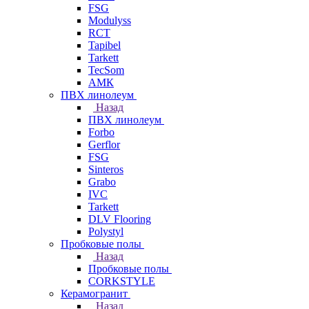
FSG
Modulyss
RCT
Tapibel
Tarkett
TecSom
АМК
ПВХ линолеум
Назад
ПВХ линолеум
Forbo
Gerflor
FSG
Sinteros
Grabo
IVC
Tarkett
DLV Flooring
Polystyl
Пробковые полы
Назад
Пробковые полы
CORKSTYLE
Керамогранит
Назад