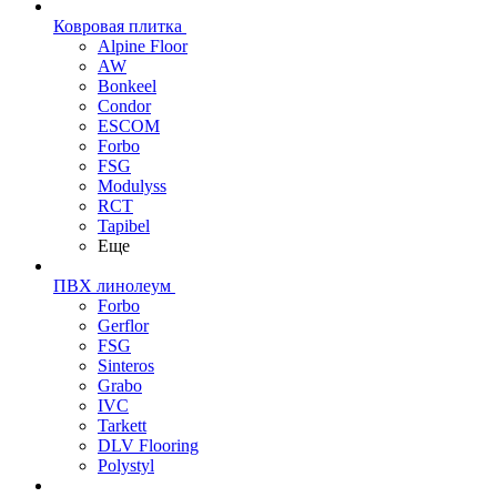
Ковровая плитка
Alpine Floor
AW
Bonkeel
Condor
ESCOM
Forbo
FSG
Modulyss
RCT
Tapibel
Еще
ПВХ линолеум
Forbo
Gerflor
FSG
Sinteros
Grabo
IVC
Tarkett
DLV Flooring
Polystyl