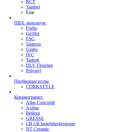
RCT
Tapibel
Еще
ПВХ линолеум
Forbo
Gerflor
FSG
Sinteros
Grabo
IVC
Tarkett
DLV Flooring
Polystyl
Пробковые полы
CORKSTYLE
Керамогранит
Atlas Concorde
Axima
Belleza
GRESSE
LB LB lasselsbergergroup
NT Ceramic