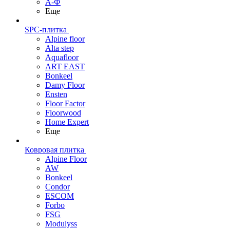
А-Ф
Еще
SPC-плитка
Alpine floor
Alta step
Aquafloor
ART EAST
Bonkeel
Damy Floor
Ensten
Floor Factor
Floorwood
Home Expert
Еще
Ковровая плитка
Alpine Floor
AW
Bonkeel
Condor
ESCOM
Forbo
FSG
Modulyss