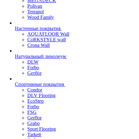
MEGADECK
Polivan
Terrapol
Wood Family
Настенные покрытия
AQUAFLOOR Wall
CoRKSTYLE wall
Crona Wall
Натуральный линолеум
DLW
Forbo
Gerflor
Спортивные покрытия
Condor
DLV Flooring
EcoStep
Forbo
FSG
Gerflor
Grabo
Sport Flooring
Tarkett