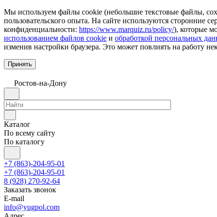
Мы используем файлы cookie (небольшие текстовые файлы, сохр
пользовательского опыта. На сайте используются сторонние с
конфиденциальности:
https://www.marquiz.ru/policy/
), которые м
использованием файлов cookie
и
обработкой персональных да
изменив настройки браузера. Это может повлиять на работу не
Принять
Ростов-на-Дону
Каталог
По всему сайту
По каталогу
+7 (863)-204-95-01
+7 (863)-204-95-01
8 (928) 270-92-64
Заказать звонок
E-mail
info@yugpol.com
Адрес