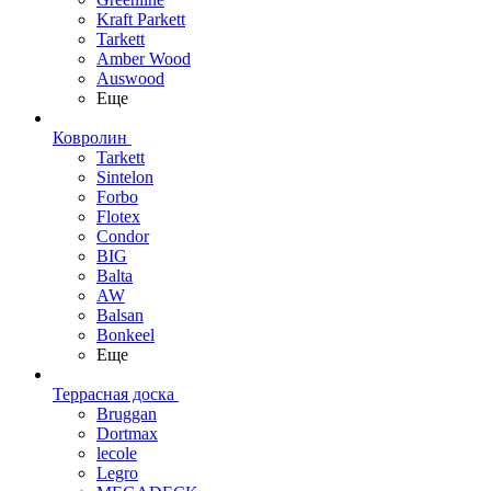
Kraft Parkett
Tarkett
Amber Wood
Auswood
Еще
Ковролин
Tarkett
Sintelon
Forbo
Flotex
Condor
BIG
Balta
AW
Balsan
Bonkeel
Еще
Террасная доска
Bruggan
Dortmax
lecole
Legro