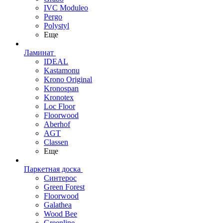
IVC Moduleo
Pergo
Polystyl
Еще
Ламинат
IDEAL
Kastamonu
Krono Original
Kronospan
Kronotex
Loc Floor
Floorwood
Aberhof
AGT
Classen
Еще
Паркетная доска
Синтерос
Green Forest
Floorwood
Galathea
Wood Bee
Greenline