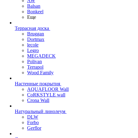
AW
Balsan
Bonkeel
Еще
Террасная доска
Bruggan
Dortmax
lecole
Legro
MEGADECK
Polivan
Terrapol
Wood Family
Настенные покрытия
AQUAFLOOR Wall
CoRKSTYLE wall
Crona Wall
Натуральный линолеум
DLW
Forbo
Gerflor