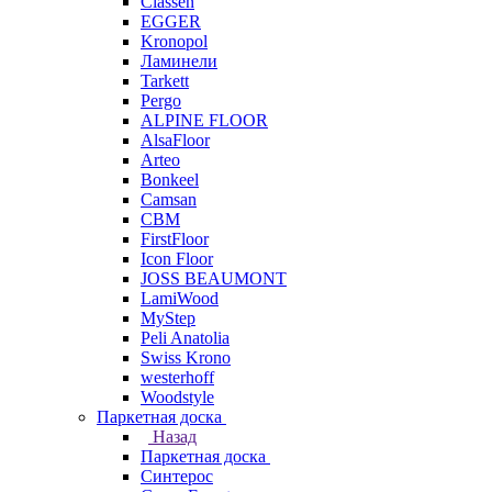
Classen
EGGER
Kronopol
Ламинели
Tarkett
Pergo
ALPINE FLOOR
AlsaFloor
Arteo
Bonkeel
Camsan
CBM
FirstFloor
Icon Floor
JOSS BEAUMONT
LamiWood
MyStep
Peli Anatolia
Swiss Krono
westerhoff
Woodstyle
Паркетная доска
Назад
Паркетная доска
Синтерос