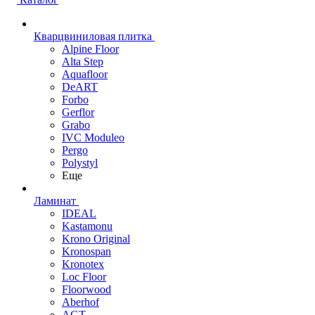
Кварцвиниловая плитка
Alpine Floor
Alta Step
Aquafloor
DeART
Forbo
Gerflor
Grabo
IVC Moduleo
Pergo
Polystyl
Еще
Ламинат
IDEAL
Kastamonu
Krono Original
Kronospan
Kronotex
Loc Floor
Floorwood
Aberhof
AGT