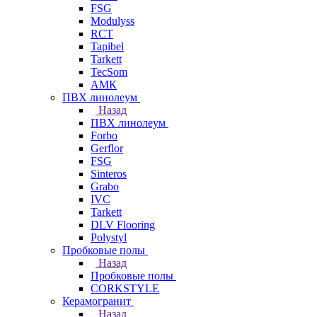
FSG
Modulyss
RCT
Tapibel
Tarkett
TecSom
АМК
ПВХ линолеум
Назад
ПВХ линолеум
Forbo
Gerflor
FSG
Sinteros
Grabo
IVC
Tarkett
DLV Flooring
Polystyl
Пробковые полы
Назад
Пробковые полы
CORKSTYLE
Керамогранит
Назад