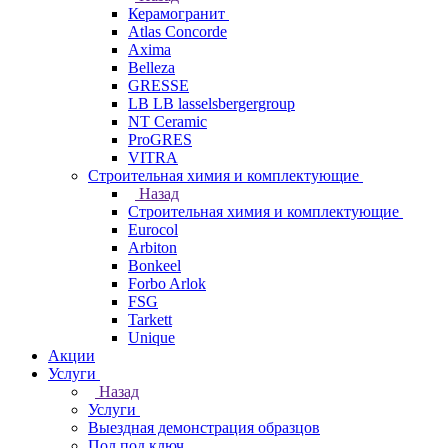
Керамогранит
Atlas Concorde
Axima
Belleza
GRESSE
LB LB lasselsbergergroup
NT Ceramic
ProGRES
VITRA
Строительная химия и комплектующие
Назад
Строительная химия и комплектующие
Eurocol
Arbiton
Bonkeel
Forbo Arlok
FSG
Tarkett
Unique
Акции
Услуги
Назад
Услуги
Выездная демонстрация образцов
Пол под ключ