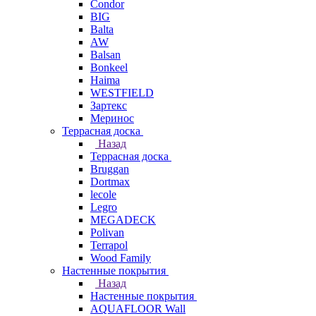
Condor
BIG
Balta
AW
Balsan
Bonkeel
Haima
WESTFIELD
Зартекс
Меринос
Террасная доска
Назад
Террасная доска
Bruggan
Dortmax
lecole
Legro
MEGADECK
Polivan
Terrapol
Wood Family
Настенные покрытия
Назад
Настенные покрытия
AQUAFLOOR Wall