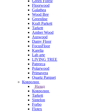
Green Forest
Floorwood
Galathea
Wood Bee
Greenline
Kraft Parkett
Tarkett
Amber Wood
Auswood
Damy Floor
FocusFloor
Karelia
Lab arte
LIVING TREE
Patreeca
Polarwood
Primavera
Quartz Parquet
Ковролин
Назад
Ковролин
Tarkett
Sintelon
Forbo
Flotex