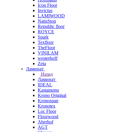
Icon Floor
Invictus
LAMIWOOD
NatisSton
Republic floor
ROYCE
Spark
Texfloor
TheFloor
VINILAM
westerhoff
Zeta
Ламинат
Назад
Ламинат
IDEAL
Kastamonu
Krono Original
Kronospan
Kronotex
Loc Floor
Floorwood
Aberhof
AGT