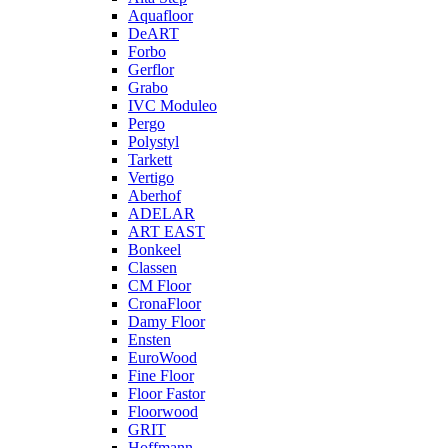
Aquafloor
DeART
Forbo
Gerflor
Grabo
IVC Moduleo
Pergo
Polystyl
Tarkett
Vertigo
Aberhof
ADELAR
ART EAST
Bonkeel
Classen
CM Floor
CronaFloor
Damy Floor
Ensten
EuroWood
Fine Floor
Floor Fastor
Floorwood
GRIT
Hoffmann