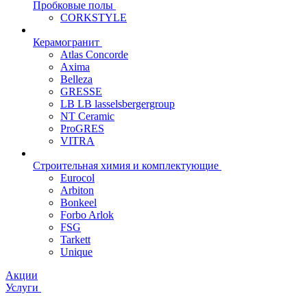
Пробковые полы
CORKSTYLE
Керамогранит
Atlas Concorde
Axima
Belleza
GRESSE
LB LB lasselsbergergroup
NT Ceramic
ProGRES
VITRA
Строительная химия и комплектующие
Eurocol
Arbiton
Bonkeel
Forbo Arlok
FSG
Tarkett
Unique
Акции
Услуги