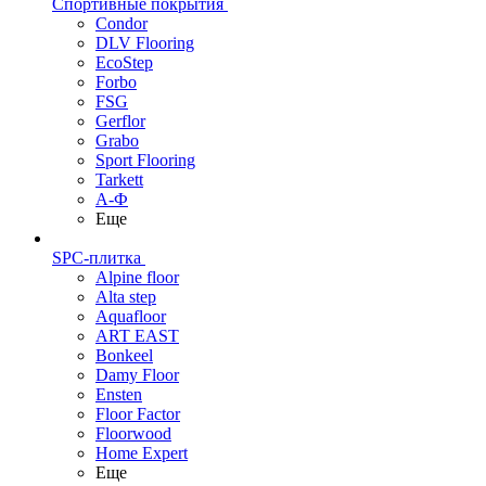
Спортивные покрытия
Condor
DLV Flooring
EcoStep
Forbo
FSG
Gerflor
Grabo
Sport Flooring
Tarkett
А-Ф
Еще
SPC-плитка
Alpine floor
Alta step
Aquafloor
ART EAST
Bonkeel
Damy Floor
Ensten
Floor Factor
Floorwood
Home Expert
Еще