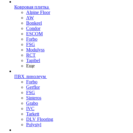
Ковровая плитка
Alpine Floor
AW
Bonkeel
Condor
ESCOM
Forbo
FSG
Modulyss
RCT
Tapibel
Еще
ПВХ линолеум
Forbo
Gerflor
FSG
Sinteros
Grabo
IVC
Tarkett
DLV Flooring
Polystyl