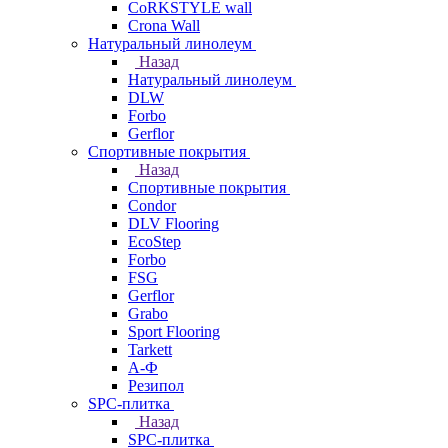
CoRKSTYLE wall
Crona Wall
Натуральный линолеум
Назад
Натуральный линолеум
DLW
Forbo
Gerflor
Спортивные покрытия
Назад
Спортивные покрытия
Condor
DLV Flooring
EcoStep
Forbo
FSG
Gerflor
Grabo
Sport Flooring
Tarkett
А-Ф
Резипол
SPC-плитка
Назад
SPC-плитка