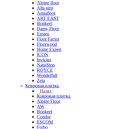
Alpine floor
Alta step
Aquafloor
ART EAST
Bonkeel
Damy Floor
Ensten
Floor Factor
Floorwood
Home Expert
ICON
Invictus
NatisSton
ROYCE
Wonderfull
Zeta
Ковровая плитка
Назад
Ковровая плитка
Alpine Floor
AW
Bonkeel
Condor
ESCOM
Forbo