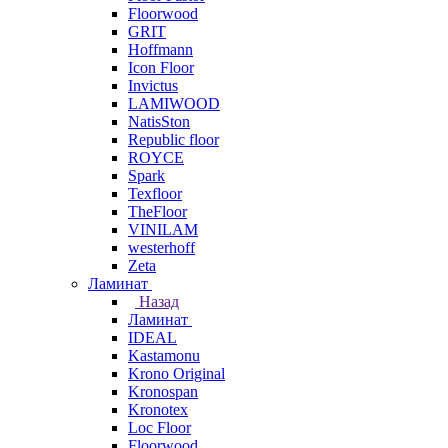
Floorwood
GRIT
Hoffmann
Icon Floor
Invictus
LAMIWOOD
NatisSton
Republic floor
ROYCE
Spark
Texfloor
TheFloor
VINILAM
westerhoff
Zeta
Ламинат
Назад
Ламинат
IDEAL
Kastamonu
Krono Original
Kronospan
Kronotex
Loc Floor
Floorwood