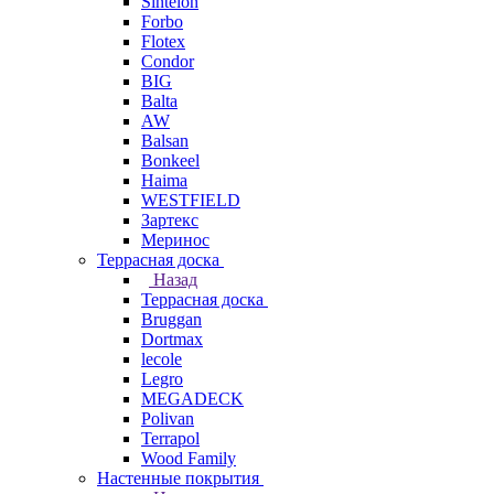
Sintelon
Forbo
Flotex
Condor
BIG
Balta
AW
Balsan
Bonkeel
Haima
WESTFIELD
Зартекс
Меринос
Террасная доска
Назад
Террасная доска
Bruggan
Dortmax
lecole
Legro
MEGADECK
Polivan
Terrapol
Wood Family
Настенные покрытия