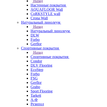
Назад
Настенные покрытия
AQUAFLOOR Wall
CoRKSTYLE wall
Crona Wall
Натуральный линолеум
Назад
Натуральный линолеум
DLW
Forbo
Gerflor
Спортивные покрытия
Назад
Спортивные покрытия
Condor
DLV Flooring
EcoStep
Forbo
FSG
Gerflor
Grabo
Sport Flooring
Tarkett
А-Ф
Резипол