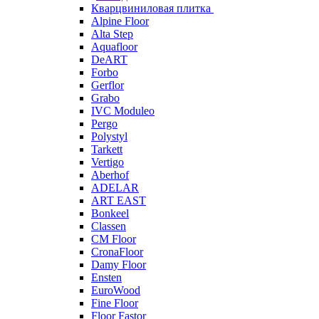
Кварцвиниловая плитка
Alpine Floor
Alta Step
Aquafloor
DeART
Forbo
Gerflor
Grabo
IVC Moduleo
Pergo
Polystyl
Tarkett
Vertigo
Aberhof
ADELAR
ART EAST
Bonkeel
Classen
CM Floor
CronaFloor
Damy Floor
Ensten
EuroWood
Fine Floor
Floor Fastor