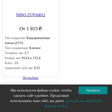
NINO 257016012
От 1 815 ₽
Тип покрытия:
Кварцвиниловая
плитка (LVT)
Тип соединения:
Клеевое
Толщина, мм:
2,7
Размер, мм:
914,4 х 152,4
Класс:
23
Защитный слой, мм:
0,55
Подробнее
Мы используем файлы cookie, чтобы
Принять
сделать сайт удобнее. Продолжая
использовать наш сайт, вы даете
согласие на обработку
файлов cookie