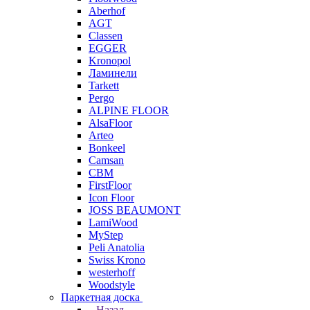
Aberhof
AGT
Classen
EGGER
Kronopol
Ламинели
Tarkett
Pergo
ALPINE FLOOR
AlsaFloor
Arteo
Bonkeel
Camsan
CBM
FirstFloor
Icon Floor
JOSS BEAUMONT
LamiWood
MyStep
Peli Anatolia
Swiss Krono
westerhoff
Woodstyle
Паркетная доска
Назад