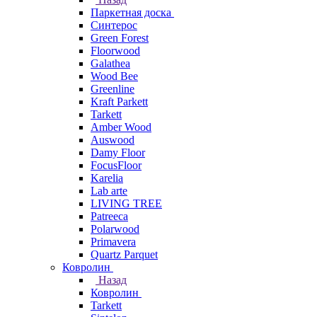
Паркетная доска
Синтерос
Green Forest
Floorwood
Galathea
Wood Bee
Greenline
Kraft Parkett
Tarkett
Amber Wood
Auswood
Damy Floor
FocusFloor
Karelia
Lab arte
LIVING TREE
Patreeca
Polarwood
Primavera
Quartz Parquet
Ковролин
Назад
Ковролин
Tarkett