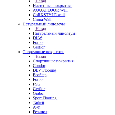
Назад
Настенные покрытия
AQUAFLOOR Wall
CoRKSTYLE wall
Crona Wall
Натуральный линолеум
Назад
Натуральный линолеум
DLW
Forbo
Gerflor
Спортивные покрытия
Назад
Спортивные покрытия
Condor
DLV Flooring
EcoStep
Forbo
FSG
Gerflor
Grabo
Sport Flooring
Tarkett
А-Ф
Резипол