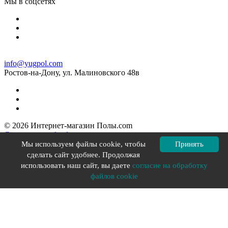
Мы в соцсетях
info@yugpol.com
Ростов-на-Дону, ул. Малиновского 48в
© 2026 Интернет-магазин Полы.com
Согласие на обработку персональных данных
Политика конфиденциальности
Мы используем файлы cookie, чтобы
Принять
Политика в отношении файлов cookie
сделать сайт удобнее. Продолжая
Разработка сайта YOU-X
использовать наш сайт, вы даете
согласие на обработку
файлов cookie