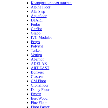
Кварцвиниловая плитка
Alpine Floor
Alta Step
Aquafloor
DeART
Forbo
Gerflor
Grabo
IVC Moduleo
Pergo
Polystyl
Tarkett
Vertigo
Aberhof
ADELAR
ART EAST
Bonkeel
Classen
CM Floor
CronaFloor
Damy Floor
Ensten
EuroWood
Fine Floor
Floor Fastor