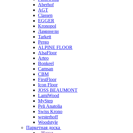
Aberhof
AGT
Classen
EGGER
Kronopol
Ламинели
Tarkett
Pergo
ALPINE FLOOR
AlsaFloor
Arteo
Bonkeel
Camsan
CBM
FirstFloor
Icon Floor
JOSS BEAUMONT
LamiWood
MyStep
Peli Anatolia
Swiss Krono
westerhoff
Woodstyle
Паркетная доска
Назад