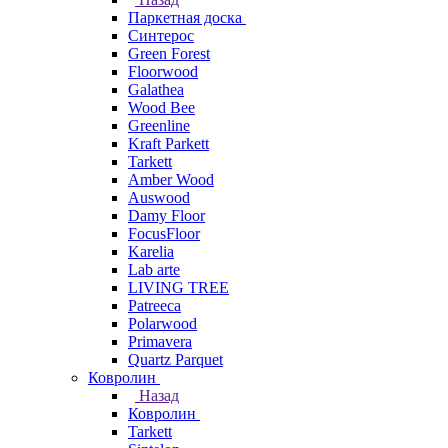
Паркетная доска
Синтерос
Green Forest
Floorwood
Galathea
Wood Bee
Greenline
Kraft Parkett
Tarkett
Amber Wood
Auswood
Damy Floor
FocusFloor
Karelia
Lab arte
LIVING TREE
Patreeca
Polarwood
Primavera
Quartz Parquet
Ковролин
Назад
Ковролин
Tarkett