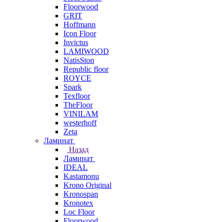
Floorwood
GRIT
Hoffmann
Icon Floor
Invictus
LAMIWOOD
NatisSton
Republic floor
ROYCE
Spark
Texfloor
TheFloor
VINILAM
westerhoff
Zeta
Ламинат
Назад
Ламинат
IDEAL
Kastamonu
Krono Original
Kronospan
Kronotex
Loc Floor
Floorwood