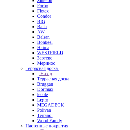
Sintelon
Forbo
Flotex
Condor
BIG
Balta
AW
Balsan
Bonkeel
Haima
WESTFIELD
Зартекс
Меринос
Террасная доска
Назад
Террасная доска
Bruggan
Dortmax
lecole
Legro
MEGADECK
Polivan
Terrapol
Wood Family
Настенные покрытия