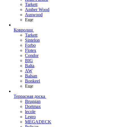
Tarkett
Amber Wood
Auswood
Еще
Ковролин
Tarkett
Sintelon
Forbo
Flotex
Condor
BIG
Balta
AW
Balsan
Bonkeel
Еще
Террасная доска
Bruggan
Dortmax
lecole
Legro
MEGADECK
Polivan