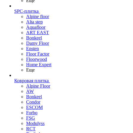
Еще
SPC-плитка
Alpine floor
Alta step
Aquafloor
ART EAST
Bonkeel
Damy Floor
Ensten
Floor Factor
Floorwood
Home Expert
Еще
Ковровая плитка
Alpine Floor
AW
Bonkeel
Condor
ESCOM
Forbo
FSG
Modulyss
RCT