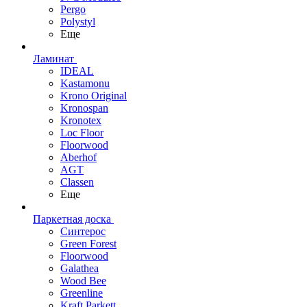
Pergo
Polystyl
Еще
Ламинат
IDEAL
Kastamonu
Krono Original
Kronospan
Kronotex
Loc Floor
Floorwood
Aberhof
AGT
Classen
Еще
Паркетная доска
Синтерос
Green Forest
Floorwood
Galathea
Wood Bee
Greenline
Kraft Parkett