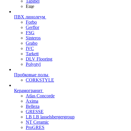
Tapibel
Еще
ПВХ линолеум
Forbo
Gerflor
FSG
Sinteros
Grabo
IVC
Tarkett
DLV Flooring
Polystyl
Пробковые полы
CORKSTYLE
Керамогранит
Atlas Concorde
Axima
Belleza
GRESSE
LB LB lasselsbergergroup
NT Ceramic
ProGRES