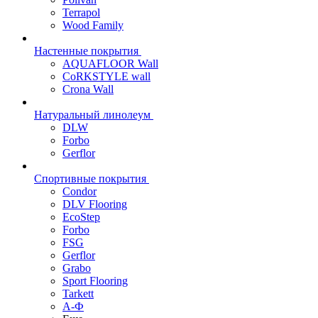
Terrapol
Wood Family
Настенные покрытия
AQUAFLOOR Wall
CoRKSTYLE wall
Crona Wall
Натуральный линолеум
DLW
Forbo
Gerflor
Спортивные покрытия
Condor
DLV Flooring
EcoStep
Forbo
FSG
Gerflor
Grabo
Sport Flooring
Tarkett
А-Ф