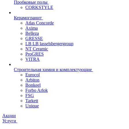
Пробковые полы
CORKSTYLE
Керамогранит
Atlas Concorde
Axima
Belleza
GRESSE
LB LB lasselsbergergroup
NT Ceramic
ProGRES
VITRA
Строительная химия и комплектующие
Eurocol
Arbiton
Bonkeel
Forbo Arlok
FSG
Tarkett
Unique
Акции
Услуги