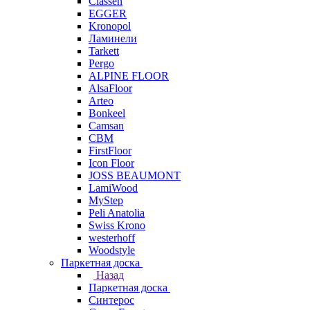
Classen
EGGER
Kronopol
Ламинели
Tarkett
Pergo
ALPINE FLOOR
AlsaFloor
Arteo
Bonkeel
Camsan
CBM
FirstFloor
Icon Floor
JOSS BEAUMONT
LamiWood
MyStep
Peli Anatolia
Swiss Krono
westerhoff
Woodstyle
Паркетная доска
Назад
Паркетная доска
Синтерос