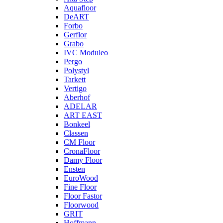
Aquafloor
DeART
Forbo
Gerflor
Grabo
IVC Moduleo
Pergo
Polystyl
Tarkett
Vertigo
Aberhof
ADELAR
ART EAST
Bonkeel
Classen
CM Floor
CronaFloor
Damy Floor
Ensten
EuroWood
Fine Floor
Floor Fastor
Floorwood
GRIT
Hoffmann