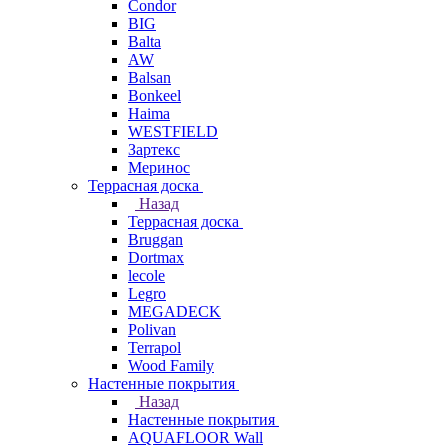
Condor
BIG
Balta
AW
Balsan
Bonkeel
Haima
WESTFIELD
Зартекс
Меринос
Террасная доска
Назад
Террасная доска
Bruggan
Dortmax
lecole
Legro
MEGADECK
Polivan
Terrapol
Wood Family
Настенные покрытия
Назад
Настенные покрытия
AQUAFLOOR Wall