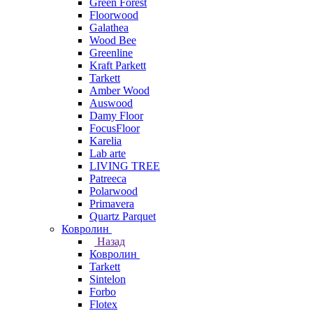
Green Forest
Floorwood
Galathea
Wood Bee
Greenline
Kraft Parkett
Tarkett
Amber Wood
Auswood
Damy Floor
FocusFloor
Karelia
Lab arte
LIVING TREE
Patreeca
Polarwood
Primavera
Quartz Parquet
Ковролин
Назад
Ковролин
Tarkett
Sintelon
Forbo
Flotex