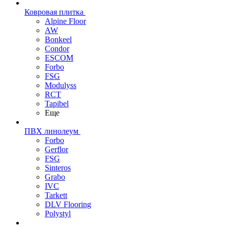
Ковровая плитка
Alpine Floor
AW
Bonkeel
Condor
ESCOM
Forbo
FSG
Modulyss
RCT
Tapibel
Еще
ПВХ линолеум
Forbo
Gerflor
FSG
Sinteros
Grabo
IVC
Tarkett
DLV Flooring
Polystyl