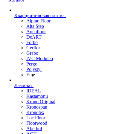
Кварцвиниловая плитка
Alpine Floor
Alta Step
Aquafloor
DeART
Forbo
Gerflor
Grabo
IVC Moduleo
Pergo
Polystyl
Еще
Ламинат
IDEAL
Kastamonu
Krono Original
Kronospan
Kronotex
Loc Floor
Floorwood
Aberhof
AGT