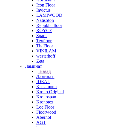
Icon Floor
Invictus
LAMIWOOD
NatisSton
Republic floor
ROYCE
Spark
Texfloor
TheFloor
VINILAM
westerhoff
Zeta
Ламинат
Назад
Ламинат
IDEAL
Kastamonu
Krono Original
Kronospan
Kronotex
Loc Floor
Floorwood
Aberhof
AGT