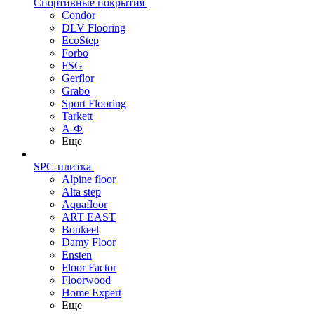
Спортивные покрытия
Condor
DLV Flooring
EcoStep
Forbo
FSG
Gerflor
Grabo
Sport Flooring
Tarkett
А-Ф
Еще
SPC-плитка
Alpine floor
Alta step
Aquafloor
ART EAST
Bonkeel
Damy Floor
Ensten
Floor Factor
Floorwood
Home Expert
Еще