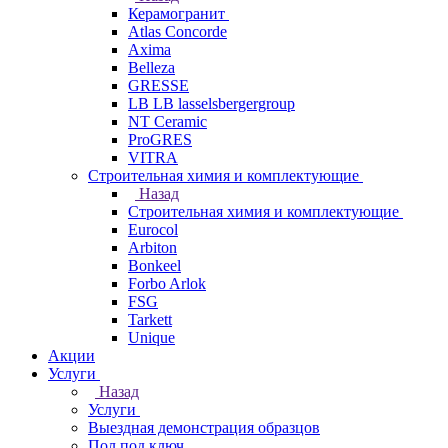
Керамогранит
Atlas Concorde
Axima
Belleza
GRESSE
LB LB lasselsbergergroup
NT Ceramic
ProGRES
VITRA
Строительная химия и комплектующие
Назад
Строительная химия и комплектующие
Eurocol
Arbiton
Bonkeel
Forbo Arlok
FSG
Tarkett
Unique
Акции
Услуги
Назад
Услуги
Выездная демонстрация образцов
Пол под ключ