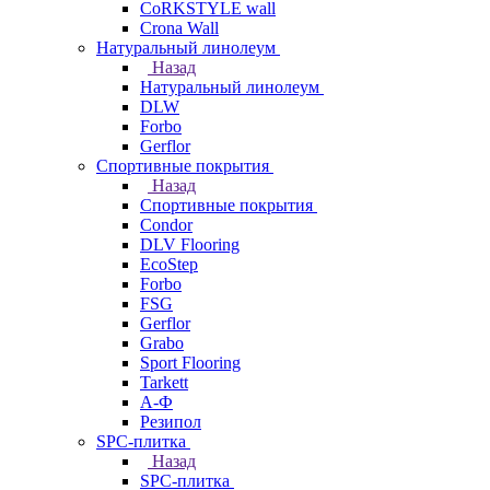
CoRKSTYLE wall
Crona Wall
Натуральный линолеум
Назад
Натуральный линолеум
DLW
Forbo
Gerflor
Спортивные покрытия
Назад
Спортивные покрытия
Condor
DLV Flooring
EcoStep
Forbo
FSG
Gerflor
Grabo
Sport Flooring
Tarkett
А-Ф
Резипол
SPC-плитка
Назад
SPC-плитка