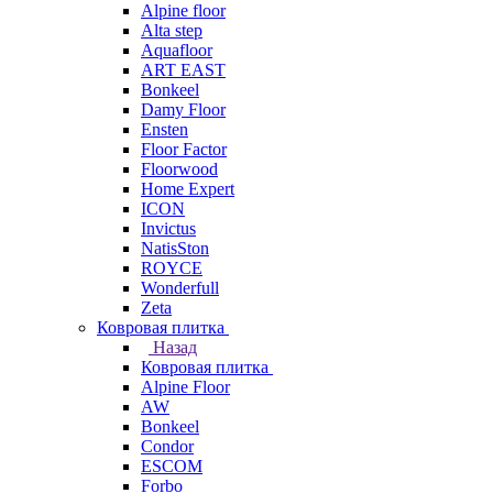
Alpine floor
Alta step
Aquafloor
ART EAST
Bonkeel
Damy Floor
Ensten
Floor Factor
Floorwood
Home Expert
ICON
Invictus
NatisSton
ROYCE
Wonderfull
Zeta
Ковровая плитка
Назад
Ковровая плитка
Alpine Floor
AW
Bonkeel
Condor
ESCOM
Forbo