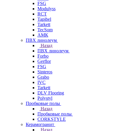
FSG
Modulyss
RCT
Tapibel
Tarkett
TecSom
АМК
ПВХ линолеум
Назад
ПВХ линолеум
Forbo
Gerflor
FSG
Sinteros
Grabo
IVC
Tarkett
DLV Flooring
Polystyl
Пробковые полы
Назад
Пробковые полы
CORKSTYLE
Керамогранит
Назад