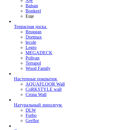
AW
Balsan
Bonkeel
Еще
Террасная доска
Bruggan
Dortmax
lecole
Legro
MEGADECK
Polivan
Terrapol
Wood Family
Настенные покрытия
AQUAFLOOR Wall
CoRKSTYLE wall
Crona Wall
Натуральный линолеум
DLW
Forbo
Gerflor