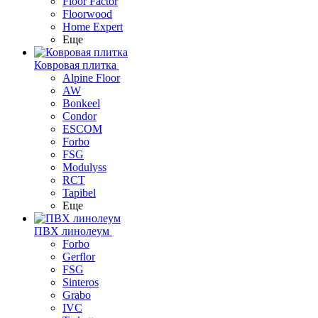
Floor Factor
Floorwood
Home Expert
Еще
Ковровая плитка
Alpine Floor
AW
Bonkeel
Condor
ESCOM
Forbo
FSG
Modulyss
RCT
Tapibel
Еще
ПВХ линолеум
Forbo
Gerflor
FSG
Sinteros
Grabo
IVC