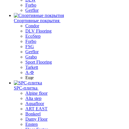
Forbo
Gerflor
Спортивные покрытия
Condor
DLV Flooring
EcoStep
Forbo
FSG
Gerflor
Grabo
Sport Flooring
Tarkett
А-Ф
Еще
SPC-плитка
Alpine floor
Alta step
Aquafloor
ART EAST
Bonkeel
Damy Floor
Ensten