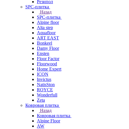
Резипол
SPC-плитка
Назад
SPC-плитка
Alpine floor
Alta step
Aquafloor
ART EAST
Bonkeel
Damy Floor
Ensten
Floor Factor
Floorwood
Home Expert
ICON
Invictus
NatisSton
ROYCE
Wonderfull
Zeta
Ковровая плитка
Назад
Ковровая плитка
Alpine Floor
AW