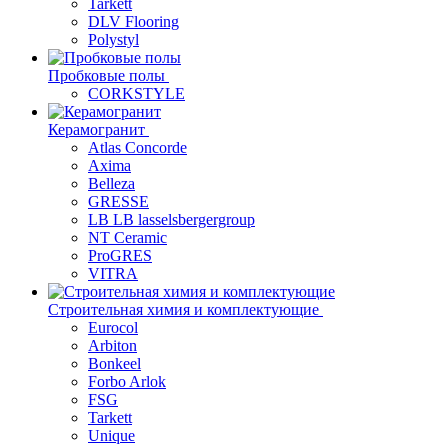
Tarkett
DLV Flooring
Polystyl
Пробковые полы
CORKSTYLE
Керамогранит
Atlas Concorde
Axima
Belleza
GRESSE
LB LB lasselsbergergroup
NT Ceramic
ProGRES
VITRA
Строительная химия и комплектующие
Eurocol
Arbiton
Bonkeel
Forbo Arlok
FSG
Tarkett
Unique