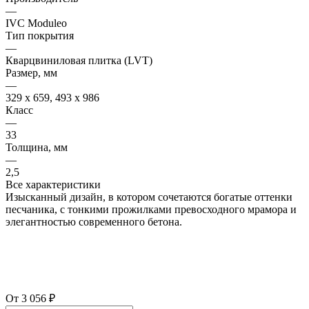
—
IVС Moduleo
Тип покрытия
—
Кварцвиниловая плитка (LVT)
Размер, мм
—
329 x 659, 493 x 986
Класс
—
33
Толщина, мм
—
2,5
Все характеристики
Изысканный дизайн, в котором сочетаются богатые оттенки
песчаника, с тонкими прожилками превосходного мрамора и
элегантностью современного бетона.
От 3 056 ₽