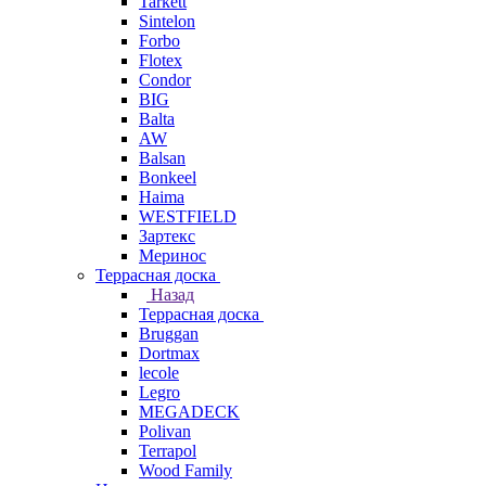
Tarkett
Sintelon
Forbo
Flotex
Condor
BIG
Balta
AW
Balsan
Bonkeel
Haima
WESTFIELD
Зартекс
Меринос
Террасная доска
Назад
Террасная доска
Bruggan
Dortmax
lecole
Legro
MEGADECK
Polivan
Terrapol
Wood Family