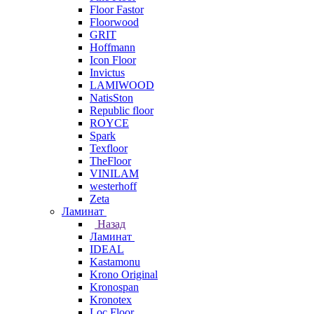
Floor Fastor
Floorwood
GRIT
Hoffmann
Icon Floor
Invictus
LAMIWOOD
NatisSton
Republic floor
ROYCE
Spark
Texfloor
TheFloor
VINILAM
westerhoff
Zeta
Ламинат
Назад
Ламинат
IDEAL
Kastamonu
Krono Original
Kronospan
Kronotex
Loc Floor