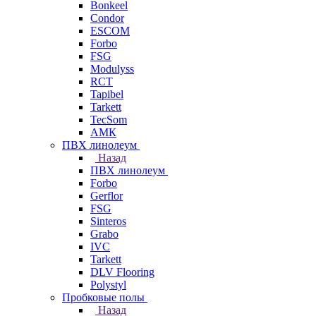
Bonkeel
Condor
ESCOM
Forbo
FSG
Modulyss
RCT
Tapibel
Tarkett
TecSom
АМК
ПВХ линолеум
Назад
ПВХ линолеум
Forbo
Gerflor
FSG
Sinteros
Grabo
IVC
Tarkett
DLV Flooring
Polystyl
Пробковые полы
Назад