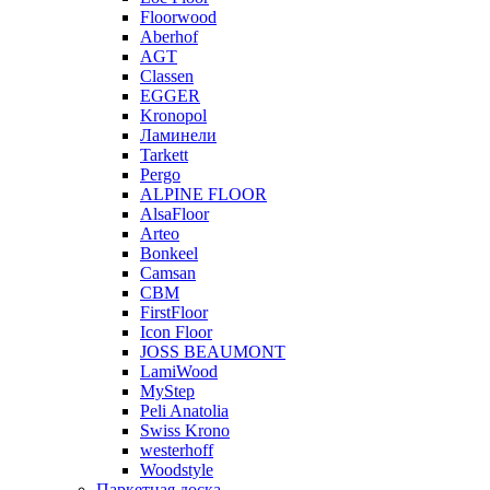
Floorwood
Aberhof
AGT
Classen
EGGER
Kronopol
Ламинели
Tarkett
Pergo
ALPINE FLOOR
AlsaFloor
Arteo
Bonkeel
Camsan
CBM
FirstFloor
Icon Floor
JOSS BEAUMONT
LamiWood
MyStep
Peli Anatolia
Swiss Krono
westerhoff
Woodstyle
Паркетная доска