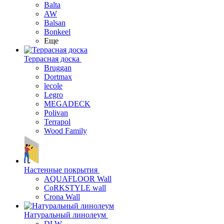
Balta
AW
Balsan
Bonkeel
Еще
Террасная доска
Bruggan
Dortmax
lecole
Legro
MEGADECK
Polivan
Terrapol
Wood Family
Настенные покрытия
AQUAFLOOR Wall
CoRKSTYLE wall
Crona Wall
Натуральный линолеум
DLW