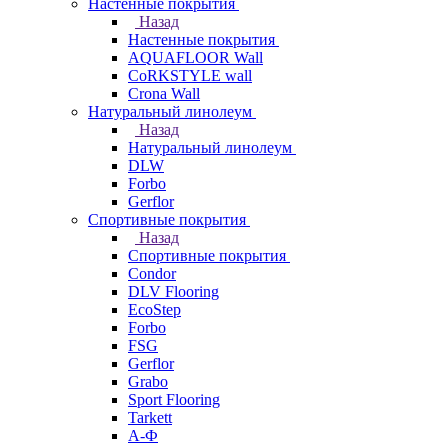
Настенные покрытия
Назад
Настенные покрытия
AQUAFLOOR Wall
CoRKSTYLE wall
Crona Wall
Натуральный линолеум
Назад
Натуральный линолеум
DLW
Forbo
Gerflor
Спортивные покрытия
Назад
Спортивные покрытия
Condor
DLV Flooring
EcoStep
Forbo
FSG
Gerflor
Grabo
Sport Flooring
Tarkett
А-Ф