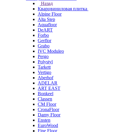
Назад
Кварцвиниловая плитка
Alpine Floor
Alta Step
Aquafloor
DeART
Forbo
Gerflor
Grabo
IVC Moduleo
Pergo
Polystyl
Tarkett
Vertigo
Aberhof
ADELAR
ART EAST
Bonkeel
Classen
CM Floor
CronaFloor
Damy Floor
Ensten
EuroWood
Fine Floor