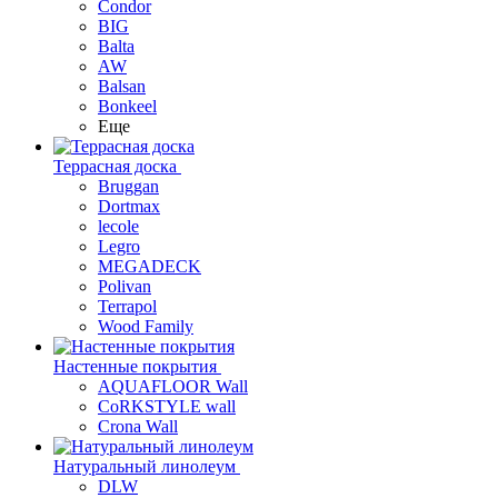
Condor
BIG
Balta
AW
Balsan
Bonkeel
Еще
Террасная доска
Bruggan
Dortmax
lecole
Legro
MEGADECK
Polivan
Terrapol
Wood Family
Настенные покрытия
AQUAFLOOR Wall
CoRKSTYLE wall
Crona Wall
Натуральный линолеум
DLW