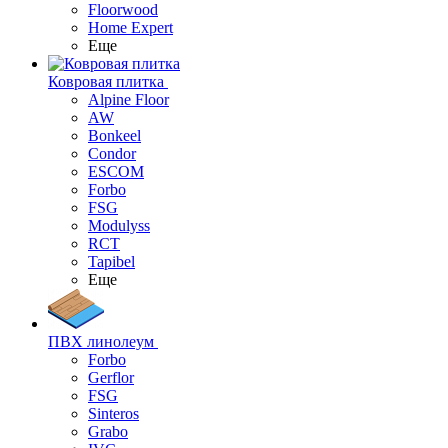
Floorwood
Home Expert
Еще
Ковровая плитка
Alpine Floor
AW
Bonkeel
Condor
ESCOM
Forbo
FSG
Modulyss
RCT
Tapibel
Еще
ПВХ линолеум
Forbo
Gerflor
FSG
Sinteros
Grabo