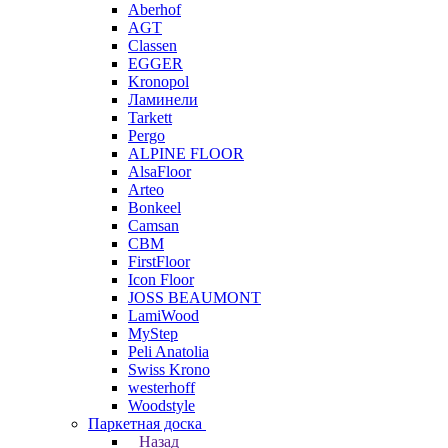
Aberhof
AGT
Classen
EGGER
Kronopol
Ламинели
Tarkett
Pergo
ALPINE FLOOR
AlsaFloor
Arteo
Bonkeel
Camsan
CBM
FirstFloor
Icon Floor
JOSS BEAUMONT
LamiWood
MyStep
Peli Anatolia
Swiss Krono
westerhoff
Woodstyle
Паркетная доска
Назад