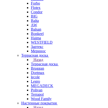
Forbo
Flotex
Condor
BIG
Balta
AW
Balsan
Bonkeel
Haima
WESTFIELD
Зартекс
Меринос
Террасная доска
Назад
Террасная доска
Bruggan
Dortmax
lecole
Legro
MEGADECK
Polivan
Terrapol
Wood Family
Настенные покрытия
Назад