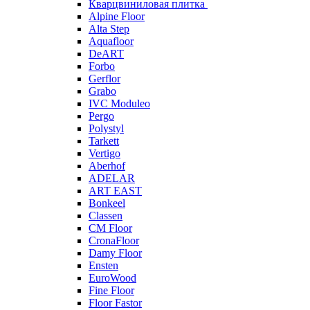
Кварцвиниловая плитка
Alpine Floor
Alta Step
Aquafloor
DeART
Forbo
Gerflor
Grabo
IVC Moduleo
Pergo
Polystyl
Tarkett
Vertigo
Aberhof
ADELAR
ART EAST
Bonkeel
Classen
CM Floor
CronaFloor
Damy Floor
Ensten
EuroWood
Fine Floor
Floor Fastor