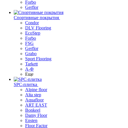
Forbo
Gerflor
Спортивные покрытия
Condor
DLV Flooring
EcoStep
Forbo
FSG
Gerflor
Grabo
Sport Flooring
Tarkett
А-Ф
Еще
SPC-плитка
Alpine floor
Alta step
Aquafloor
ART EAST
Bonkeel
Damy Floor
Ensten
Floor Factor