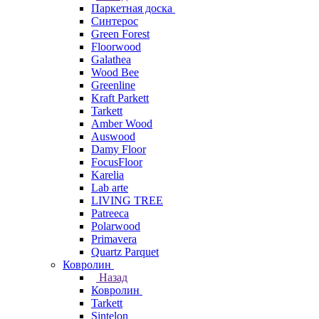
Паркетная доска
Синтерос
Green Forest
Floorwood
Galathea
Wood Bee
Greenline
Kraft Parkett
Tarkett
Amber Wood
Auswood
Damy Floor
FocusFloor
Karelia
Lab arte
LIVING TREE
Patreeca
Polarwood
Primavera
Quartz Parquet
Ковролин
Назад
Ковролин
Tarkett
Sintelon