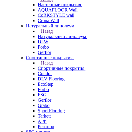
Настенные покрытия
AQUAFLOOR Wall
CoRKSTYLE wall
Crona Wall
Натуральный линолеум
Назад
Натуральный линолеум
DLW
Forbo
Gerflor
Спортивные покрытия
Назад
Спортивные покрытия
Condor
DLV Flooring
EcoStep
Forbo
FSG
Gerflor
Grabo
Sport Flooring
Tarkett
А-Ф
Резипол
SPC-плитка