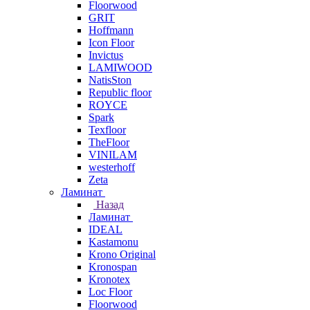
Floorwood
GRIT
Hoffmann
Icon Floor
Invictus
LAMIWOOD
NatisSton
Republic floor
ROYCE
Spark
Texfloor
TheFloor
VINILAM
westerhoff
Zeta
Ламинат
Назад
Ламинат
IDEAL
Kastamonu
Krono Original
Kronospan
Kronotex
Loc Floor
Floorwood