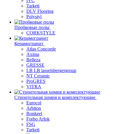
IVC
Tarkett
DLV Flooring
Polystyl
Пробковые полы
CORKSTYLE
Керамогранит
Atlas Concorde
Axima
Belleza
GRESSE
LB LB lasselsbergergroup
NT Ceramic
ProGRES
VITRA
Строительная химия и комплектующие
Eurocol
Arbiton
Bonkeel
Forbo Arlok
FSG
Tarkett