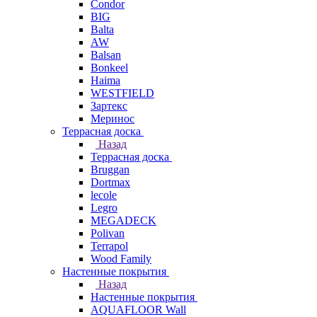
Condor
BIG
Balta
AW
Balsan
Bonkeel
Haima
WESTFIELD
Зартекс
Меринос
Террасная доска
Назад
Террасная доска
Bruggan
Dortmax
lecole
Legro
MEGADECK
Polivan
Terrapol
Wood Family
Настенные покрытия
Назад
Настенные покрытия
AQUAFLOOR Wall