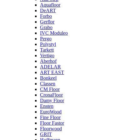
Aquafloor
DeART
Forbo
Gerflor
Grabo
IVC Moduleo
Pergo
Polystyl
Tarkett
Vertigo
Aberhof
ADELAR
ART EAST
Bonkeel
Classen
CM Floor
CronaFloor
Damy Floor
Ensten
EuroWood
Fine Floor
Floor Fastor
Floorwood
GRIT
Hoffmann