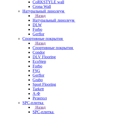
CoRKSTYLE wall
Crona Wall
Натуральный линолеум
Назад
Натуральный линолеум
DLW
Forbo
Gerflor
Спортивные покрытия
Назад
Спортивные покрытия
Condor
DLV Flooring
EcoStep
Forbo
FSG
Gerflor
Grabo
Sport Flooring
Tarkett
А-Ф
Резипол
SPC-плитка
Назад
SPC-плитка