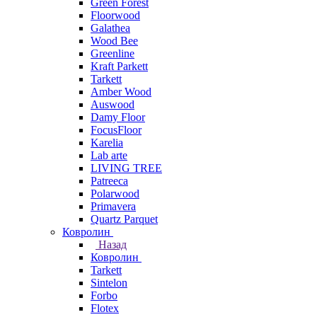
Green Forest
Floorwood
Galathea
Wood Bee
Greenline
Kraft Parkett
Tarkett
Amber Wood
Auswood
Damy Floor
FocusFloor
Karelia
Lab arte
LIVING TREE
Patreeca
Polarwood
Primavera
Quartz Parquet
Ковролин
Назад
Ковролин
Tarkett
Sintelon
Forbo
Flotex