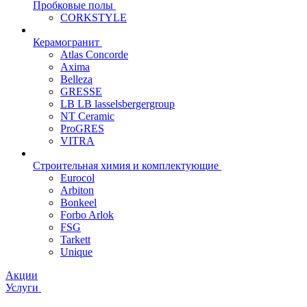
Пробковые полы
CORKSTYLE
Керамогранит
Atlas Concorde
Axima
Belleza
GRESSE
LB LB lasselsbergergroup
NT Ceramic
ProGRES
VITRA
Строительная химия и комплектующие
Eurocol
Arbiton
Bonkeel
Forbo Arlok
FSG
Tarkett
Unique
Акции
Услуги