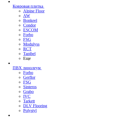
Ковровая плитка
Alpine Floor
AW
Bonkeel
Condor
ESCOM
Forbo
FSG
Modulyss
RCT
Tapibel
Еще
ПВХ линолеум
Forbo
Gerflor
FSG
Sinteros
Grabo
IVC
Tarkett
DLV Flooring
Polystyl