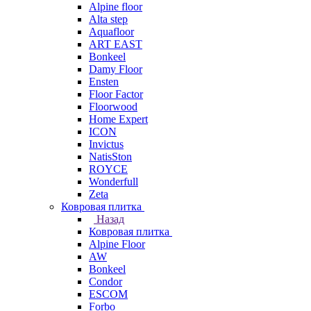
Alpine floor
Alta step
Aquafloor
ART EAST
Bonkeel
Damy Floor
Ensten
Floor Factor
Floorwood
Home Expert
ICON
Invictus
NatisSton
ROYCE
Wonderfull
Zeta
Ковровая плитка
Назад
Ковровая плитка
Alpine Floor
AW
Bonkeel
Condor
ESCOM
Forbo