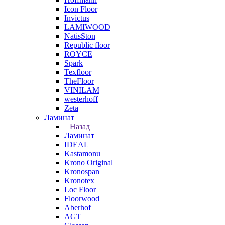
Icon Floor
Invictus
LAMIWOOD
NatisSton
Republic floor
ROYCE
Spark
Texfloor
TheFloor
VINILAM
westerhoff
Zeta
Ламинат
Назад
Ламинат
IDEAL
Kastamonu
Krono Original
Kronospan
Kronotex
Loc Floor
Floorwood
Aberhof
AGT