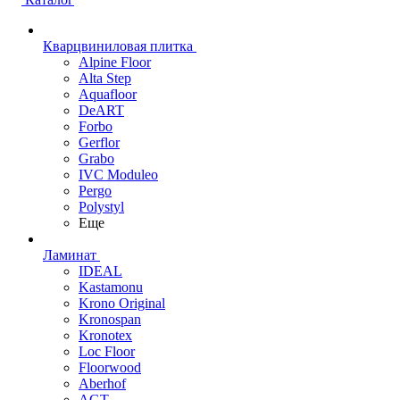
Кварцвиниловая плитка
Alpine Floor
Alta Step
Aquafloor
DeART
Forbo
Gerflor
Grabo
IVC Moduleo
Pergo
Polystyl
Еще
Ламинат
IDEAL
Kastamonu
Krono Original
Kronospan
Kronotex
Loc Floor
Floorwood
Aberhof
AGT