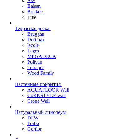
AW
Balsan
Bonkeel
Еще
Террасная доска
Bruggan
Dortmax
lecole
Legro
MEGADECK
Polivan
Terrapol
Wood Family
Настенные покрытия
AQUAFLOOR Wall
CoRKSTYLE wall
Crona Wall
Натуральный линолеум
DLW
Forbo
Gerflor