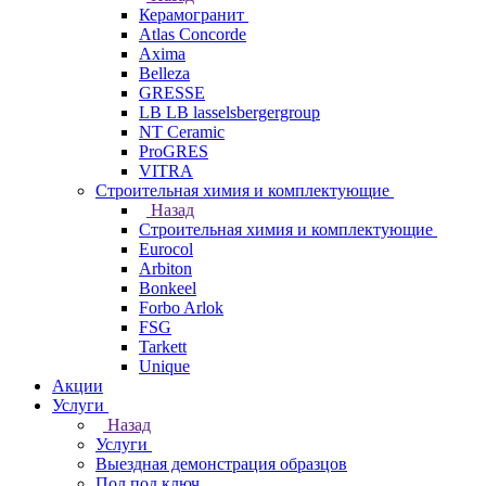
Керамогранит
Atlas Concorde
Axima
Belleza
GRESSE
LB LB lasselsbergergroup
NT Ceramic
ProGRES
VITRA
Строительная химия и комплектующие
Назад
Строительная химия и комплектующие
Eurocol
Arbiton
Bonkeel
Forbo Arlok
FSG
Tarkett
Unique
Акции
Услуги
Назад
Услуги
Выездная демонстрация образцов
Пол под ключ