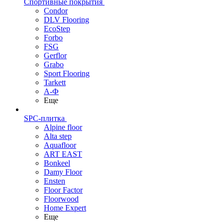
Спортивные покрытия
Condor
DLV Flooring
EcoStep
Forbo
FSG
Gerflor
Grabo
Sport Flooring
Tarkett
А-Ф
Еще
SPC-плитка
Alpine floor
Alta step
Aquafloor
ART EAST
Bonkeel
Damy Floor
Ensten
Floor Factor
Floorwood
Home Expert
Еще