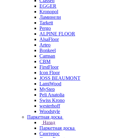
Classen
EGGER
Kronopol
Ламинели
Tarkett
Pergo
ALPINE FLOOR
AlsaFloor
Arteo
Bonkeel
Camsan
CBM
FirstFloor
Icon Floor
JOSS BEAUMONT
LamiWood
MyStep
Peli Anatolia
Swiss Krono
westerhoff
Woodstyle
Паркетная доска
Назад
Паркетная доска
Синтерос