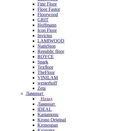
Fine Floor
Floor Fastor
Floorwood
GRIT
Hoffmann
Icon Floor
Invictus
LAMIWOOD
NatisSton
Republic floor
ROYCE
Spark
Texfloor
TheFloor
VINILAM
westerhoff
Zeta
Ламинат
Назад
Ламинат
IDEAL
Kastamonu
Krono Original
Kronospan
Kronotex