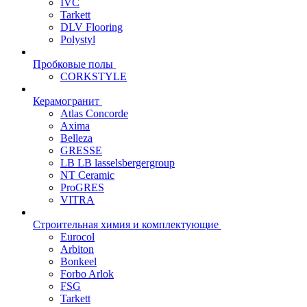
IVC
Tarkett
DLV Flooring
Polystyl
Пробковые полы
CORKSTYLE
Керамогранит
Atlas Concorde
Axima
Belleza
GRESSE
LB LB lasselsbergergroup
NT Ceramic
ProGRES
VITRA
Строительная химия и комплектующие
Eurocol
Arbiton
Bonkeel
Forbo Arlok
FSG
Tarkett