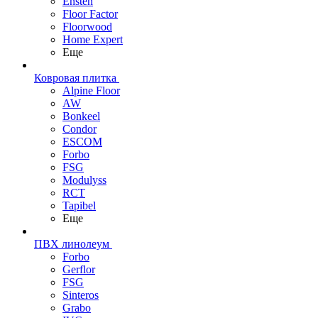
Ensten
Floor Factor
Floorwood
Home Expert
Еще
Ковровая плитка
Alpine Floor
AW
Bonkeel
Condor
ESCOM
Forbo
FSG
Modulyss
RCT
Tapibel
Еще
ПВХ линолеум
Forbo
Gerflor
FSG
Sinteros
Grabo