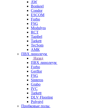
AW
Bonkeel
Condor
ESCOM
Forbo
FSG
Modulyss
RCT
Tapibel
Tarkett
TecSom
АМК
ПВХ линолеум
Назад
ПВХ линолеум
Forbo
Gerflor
FSG
Sinteros
Grabo
IVC
Tarkett
DLV Flooring
Polystyl
Пробковые полы