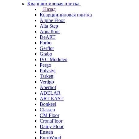
Кварцвиниловая плитка
Назад
Кварцвиниловая плитка
Alpine Floor
Alta Step
Aquafloor
DeART
Forbo
Gerflor
Grabo
IVC Moduleo
Pergo
Polystyl
Tarkett
Vertigo
Aberhof
ADELAR
ART EAST
Bonkeel
Classen
CM Floor
CronaFloor
Damy Floor
Ensten
EuroWood