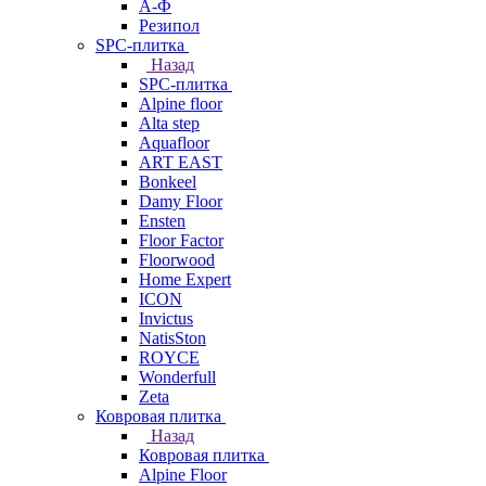
А-Ф
Резипол
SPC-плитка
Назад
SPC-плитка
Alpine floor
Alta step
Aquafloor
ART EAST
Bonkeel
Damy Floor
Ensten
Floor Factor
Floorwood
Home Expert
ICON
Invictus
NatisSton
ROYCE
Wonderfull
Zeta
Ковровая плитка
Назад
Ковровая плитка
Alpine Floor