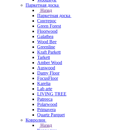
Паркетная доска
Назад
Паркетная доска
Синтерос
Green Forest
Floorwood
Galathea
Wood Bee
Greenline
Kraft Parkett
Tarkett
Amber Wood
Auswood
Damy Floor
FocusFloor
Karelia
Lab arte
LIVING TREE
Patreeca
Polarwood
Primavera
Quartz Parquet
Ковролин
Назад