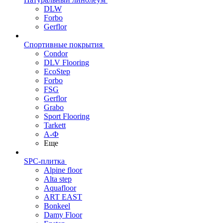
DLW
Forbo
Gerflor
Спортивные покрытия
Condor
DLV Flooring
EcoStep
Forbo
FSG
Gerflor
Grabo
Sport Flooring
Tarkett
А-Ф
Еще
SPC-плитка
Alpine floor
Alta step
Aquafloor
ART EAST
Bonkeel
Damy Floor