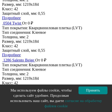
Размер, мм:
1219x184
Класс:
42
Защитный слой, мм:
0,55
Подробнее
0504 Twist
От 0 ₽
Тип покрытия:
Кварцвиниловая плитка (LVT)
Тип соединения:
Клеевое
Толщина, мм:
2
Размер, мм:
1219x184
Класс:
42
Защитный слой, мм:
0,55
Подробнее
1286 Salento Beige
От 0 ₽
Тип покрытия:
Кварцвиниловая плитка (LVT)
Тип соединения:
Клеевое
Толщина, мм:
2
Размер, мм:
1219x184
Класс:
42
Защитный слой, мм:
0,55
Мы используем файлы cookie, чтобы
Принять
Подробнее
сделать сайт удобнее. Продолжая
0850 Cedar Brown
От 0 ₽
использовать наш сайт, вы даете
согласие на обработку
Тип покрытия:
Кварцвиниловая плитка (LVT)
файлов cookie
Тип соединения:
Клеевое
Толщина, мм:
2