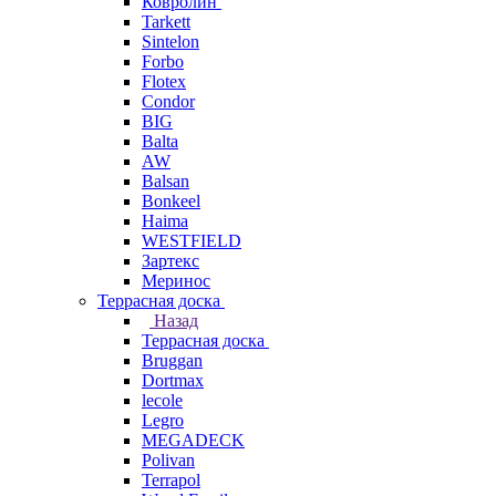
Ковролин
Tarkett
Sintelon
Forbo
Flotex
Condor
BIG
Balta
AW
Balsan
Bonkeel
Haima
WESTFIELD
Зартекс
Меринос
Террасная доска
Назад
Террасная доска
Bruggan
Dortmax
lecole
Legro
MEGADECK
Polivan
Terrapol