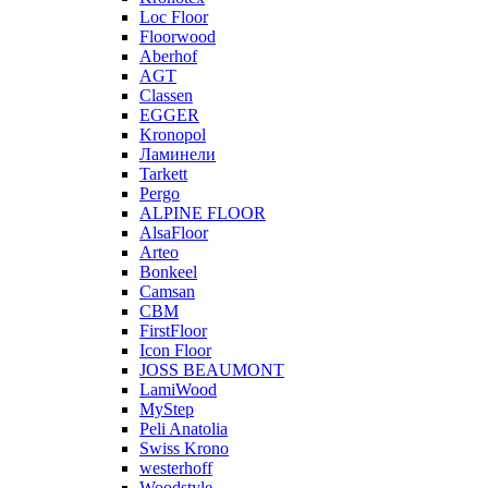
Loc Floor
Floorwood
Aberhof
AGT
Classen
EGGER
Kronopol
Ламинели
Tarkett
Pergo
ALPINE FLOOR
AlsaFloor
Arteo
Bonkeel
Camsan
CBM
FirstFloor
Icon Floor
JOSS BEAUMONT
LamiWood
MyStep
Peli Anatolia
Swiss Krono
westerhoff
Woodstyle