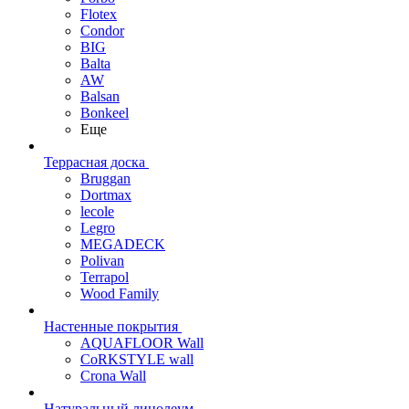
Flotex
Condor
BIG
Balta
AW
Balsan
Bonkeel
Еще
Террасная доска
Bruggan
Dortmax
lecole
Legro
MEGADECK
Polivan
Terrapol
Wood Family
Настенные покрытия
AQUAFLOOR Wall
CoRKSTYLE wall
Crona Wall
Натуральный линолеум