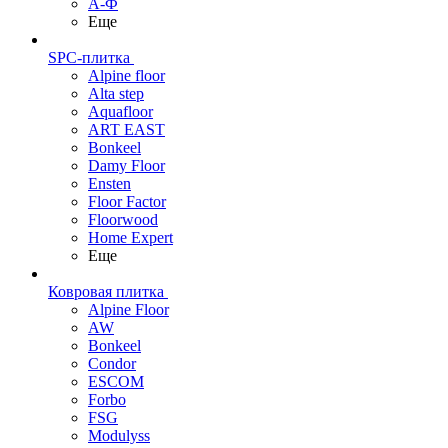
А-Ф
Еще
SPC-плитка
Alpine floor
Alta step
Aquafloor
ART EAST
Bonkeel
Damy Floor
Ensten
Floor Factor
Floorwood
Home Expert
Еще
Ковровая плитка
Alpine Floor
AW
Bonkeel
Condor
ESCOM
Forbo
FSG
Modulyss