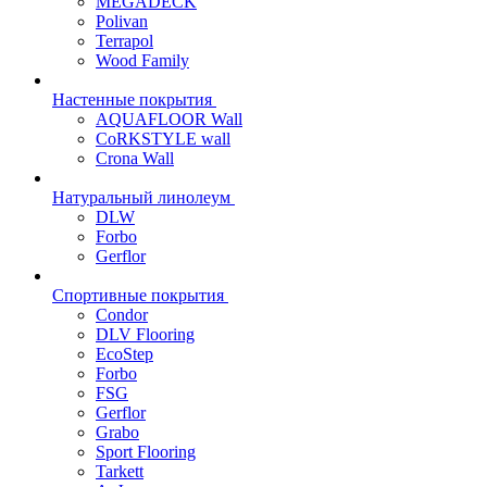
MEGADECK
Polivan
Terrapol
Wood Family
Настенные покрытия
AQUAFLOOR Wall
CoRKSTYLE wall
Crona Wall
Натуральный линолеум
DLW
Forbo
Gerflor
Спортивные покрытия
Condor
DLV Flooring
EcoStep
Forbo
FSG
Gerflor
Grabo
Sport Flooring
Tarkett