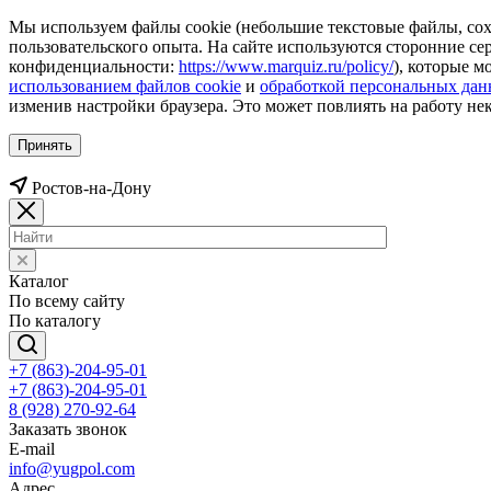
Мы используем файлы cookie (небольшие текстовые файлы, сохр
пользовательского опыта. На сайте используются сторонние с
конфиденциальности:
https://www.marquiz.ru/policy/
), которые м
использованием файлов cookie
и
обработкой персональных да
изменив настройки браузера. Это может повлиять на работу не
Принять
Ростов-на-Дону
Каталог
По всему сайту
По каталогу
+7 (863)-204-95-01
+7 (863)-204-95-01
8 (928) 270-92-64
Заказать звонок
E-mail
info@yugpol.com
Адрес