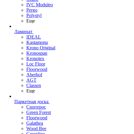
IVC Moduleo
Pergo
Polystyl
Еще
Ламинат
IDEAL
Kastamonu
Krono Original
Kronospan
Kronotex
Loc Floor
Floorwood
Aberhof
AGT
Classen
Еще
Паркетная доска
Синтерос
Green Forest
Floorwood
Galathea
Wood Bee
Greenline