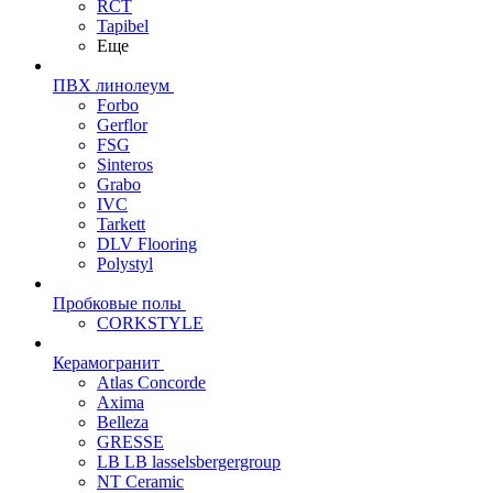
RCT
Tapibel
Еще
ПВХ линолеум
Forbo
Gerflor
FSG
Sinteros
Grabo
IVC
Tarkett
DLV Flooring
Polystyl
Пробковые полы
CORKSTYLE
Керамогранит
Atlas Concorde
Axima
Belleza
GRESSE
LB LB lasselsbergergroup
NT Ceramic