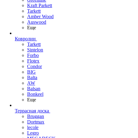
Kraft Parkett
Tarkett
Amber Wood
Auswood
Еще
Ковролин
Tarkett
Sintelon
Forbo
Flotex
Condor
BIG
Balta
AW
Balsan
Bonkeel
Еще
Террасная доска
Bruggan
Dortmax
lecole
Legro