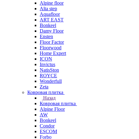
Alpine floor
Alta step
Aquafloor
ART EAST
Bonkeel
Damy Floor
Ensten
Floor Factor
Floorwood
Home Expert
ICON
Invictus
NatisSton
ROYCE
Wonderfull
Zeta
Ковровая плитка
Назад
Ковровая плитка
Alpine Floor
AW
Bonkeel
Condor
ESCOM
Forbo