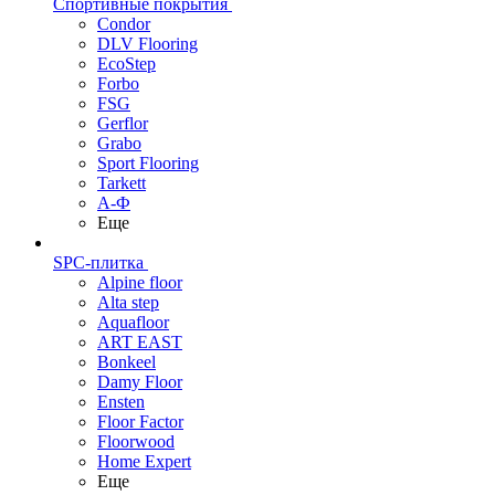
Спортивные покрытия
Condor
DLV Flooring
EcoStep
Forbo
FSG
Gerflor
Grabo
Sport Flooring
Tarkett
А-Ф
Еще
SPC-плитка
Alpine floor
Alta step
Aquafloor
ART EAST
Bonkeel
Damy Floor
Ensten
Floor Factor
Floorwood
Home Expert
Еще