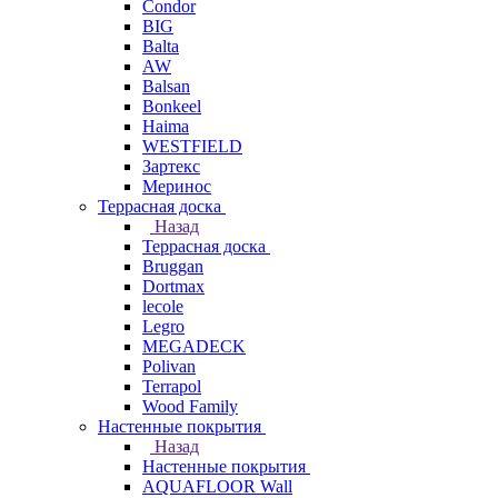
Condor
BIG
Balta
AW
Balsan
Bonkeel
Haima
WESTFIELD
Зартекс
Меринос
Террасная доска
Назад
Террасная доска
Bruggan
Dortmax
lecole
Legro
MEGADECK
Polivan
Terrapol
Wood Family
Настенные покрытия
Назад
Настенные покрытия
AQUAFLOOR Wall