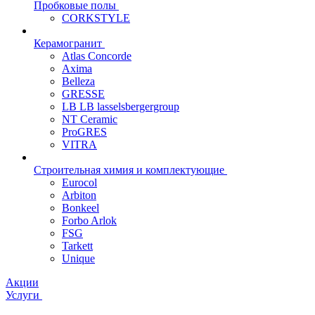
Пробковые полы
CORKSTYLE
Керамогранит
Atlas Concorde
Axima
Belleza
GRESSE
LB LB lasselsbergergroup
NT Ceramic
ProGRES
VITRA
Строительная химия и комплектующие
Eurocol
Arbiton
Bonkeel
Forbo Arlok
FSG
Tarkett
Unique
Акции
Услуги