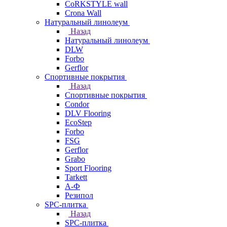
CoRKSTYLE wall
Crona Wall
Натуральный линолеум
Назад
Натуральный линолеум
DLW
Forbo
Gerflor
Спортивные покрытия
Назад
Спортивные покрытия
Condor
DLV Flooring
EcoStep
Forbo
FSG
Gerflor
Grabo
Sport Flooring
Tarkett
А-Ф
Резипол
SPC-плитка
Назад
SPC-плитка