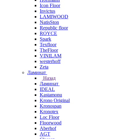
Icon Floor
Invictus
LAMIWOOD
NatisSton
Republic floor
ROYCE
Spark
Texfloor
TheFloor
VINILAM
westerhoff
Zeta
Ламинат
Назад
Ламинат
IDEAL
Kastamonu
Krono Original
Kronospan
Kronotex
Loc Floor
Floorwood
Aberhof
AGT