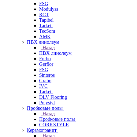
FSG
Modulyss
RCT
Tapibel
Tarkett
TecSom
АМК
ПВХ линолеум
Назад
ПВХ линолеум
Forbo
Gerflor
FSG
Sinteros
Grabo
IVC
Tarkett
DLV Flooring
Polystyl
Пробковые полы
Назад
Пробковые полы
CORKSTYLE
Керамогранит
Назад