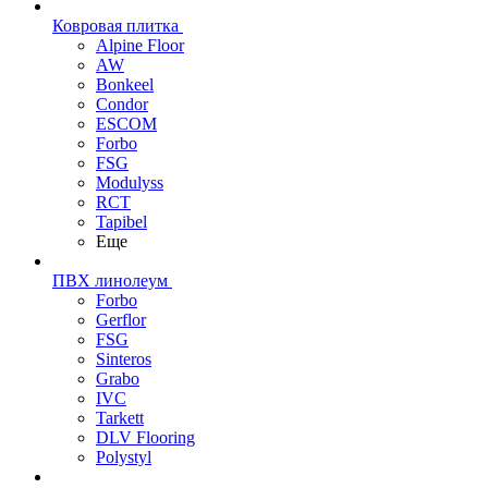
Ковровая плитка
Alpine Floor
AW
Bonkeel
Condor
ESCOM
Forbo
FSG
Modulyss
RCT
Tapibel
Еще
ПВХ линолеум
Forbo
Gerflor
FSG
Sinteros
Grabo
IVC
Tarkett
DLV Flooring
Polystyl