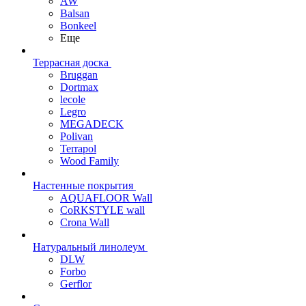
AW
Balsan
Bonkeel
Еще
Террасная доска
Bruggan
Dortmax
lecole
Legro
MEGADECK
Polivan
Terrapol
Wood Family
Настенные покрытия
AQUAFLOOR Wall
CoRKSTYLE wall
Crona Wall
Натуральный линолеум
DLW
Forbo
Gerflor