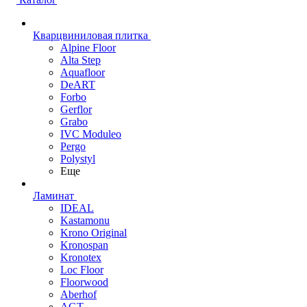
Кварцвиниловая плитка
Alpine Floor
Alta Step
Aquafloor
DeART
Forbo
Gerflor
Grabo
IVC Moduleo
Pergo
Polystyl
Еще
Ламинат
IDEAL
Kastamonu
Krono Original
Kronospan
Kronotex
Loc Floor
Floorwood
Aberhof
AGT