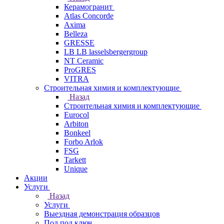
Керамогранит
Atlas Concorde
Axima
Belleza
GRESSE
LB LB lasselsbergergroup
NT Ceramic
ProGRES
VITRA
Строительная химия и комплектующие
Назад
Строительная химия и комплектующие
Eurocol
Arbiton
Bonkeel
Forbo Arlok
FSG
Tarkett
Unique
Акции
Услуги
Назад
Услуги
Выездная демонстрация образцов
Пол под ключ