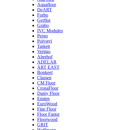
Aquafloor
DeART
Forbo
Gerflor
Grabo
IVC Moduleo
Pergo
Polystyl
Tarkett
Vertigo
Aberhof
ADELAR
ART EAST
Bonkeel
Classen
CM Floor
CronaFloor
Damy Floor
Ensten
EuroWood
Fine Floor
Floor Fastor
Floorwood
GRIT
Hoffmann