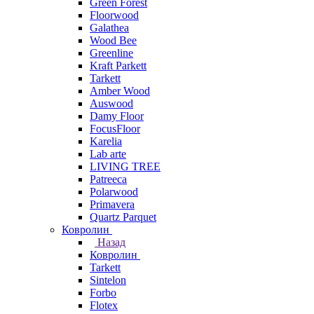
Green Forest
Floorwood
Galathea
Wood Bee
Greenline
Kraft Parkett
Tarkett
Amber Wood
Auswood
Damy Floor
FocusFloor
Karelia
Lab arte
LIVING TREE
Patreeca
Polarwood
Primavera
Quartz Parquet
Ковролин
Назад
Ковролин
Tarkett
Sintelon
Forbo
Flotex