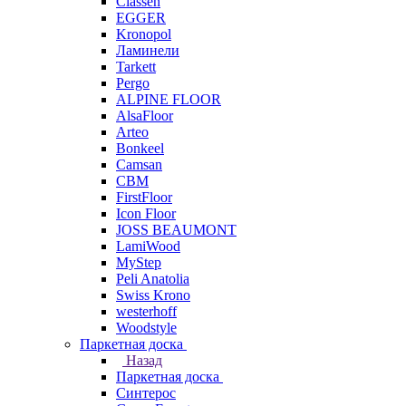
Classen
EGGER
Kronopol
Ламинели
Tarkett
Pergo
ALPINE FLOOR
AlsaFloor
Arteo
Bonkeel
Camsan
CBM
FirstFloor
Icon Floor
JOSS BEAUMONT
LamiWood
MyStep
Peli Anatolia
Swiss Krono
westerhoff
Woodstyle
Паркетная доска
Назад
Паркетная доска
Синтерос