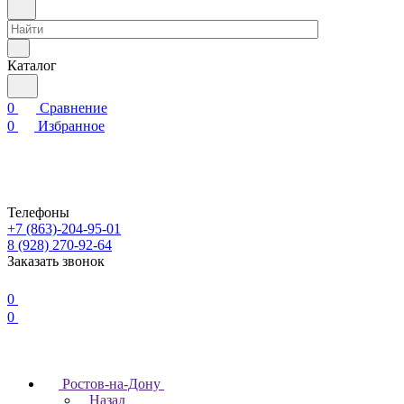
Каталог
0
Сравнение
0
Избранное
Телефоны
+7 (863)-204-95-01
8 (928) 270-92-64
Заказать звонок
0
0
Ростов-на-Дону
Назад