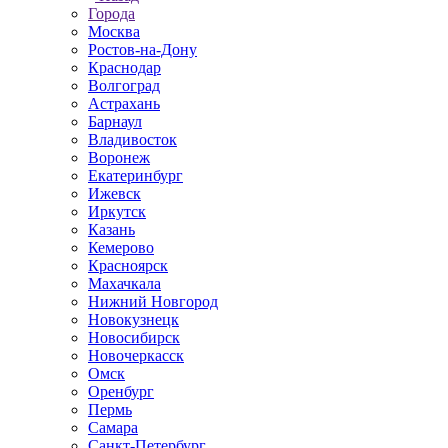
Города
Москва
Ростов-на-Дону
Краснодар
Волгоград
Астрахань
Барнаул
Владивосток
Воронеж
Екатеринбург
Ижевск
Иркутск
Казань
Кемерово
Красноярск
Махачкала
Нижний Новгород
Новокузнецк
Новосибирск
Новочеркаcск
Омск
Оренбург
Пермь
Самара
Санкт-Петербург