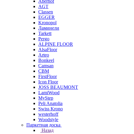
Aberhof
AGT
Classen
EGGER
Kronopol
Ламинели
Tarkett
Pergo
ALPINE FLOOR
AlsaFloor
Arteo
Bonkeel
Camsan
CBM
FirstFloor
Icon Floor
JOSS BEAUMONT
LamiWood
MyStep
Peli Anatolia
Swiss Krono
westerhoff
Woodstyle
Паркетная доска
Назад