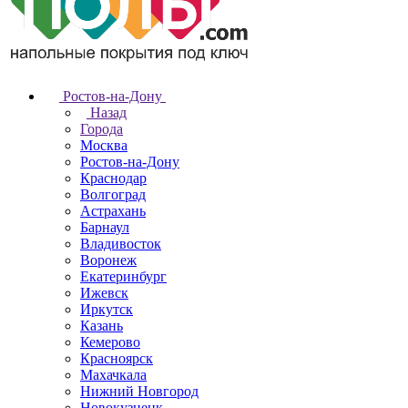
Ростов-на-Дону
Назад
Города
Москва
Ростов-на-Дону
Краснодар
Волгоград
Астрахань
Барнаул
Владивосток
Воронеж
Екатеринбург
Ижевск
Иркутск
Казань
Кемерово
Красноярск
Махачкала
Нижний Новгород
Новокузнецк