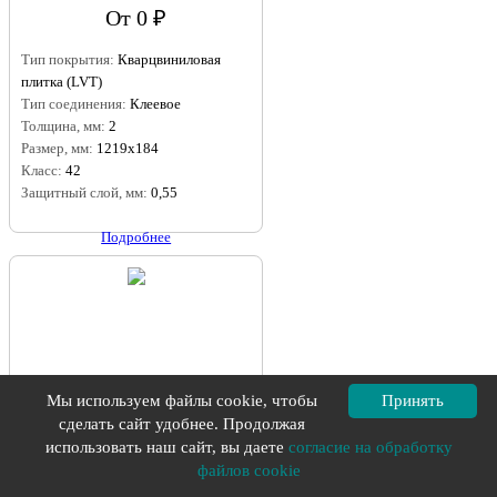
От 0 ₽
Тип покрытия:
Кварцвиниловая
плитка (LVT)
Тип соединения:
Клеевое
Толщина, мм:
2
Размер, мм:
1219x184
Класс:
42
Защитный слой, мм:
0,55
Подробнее
Мы используем файлы cookie, чтобы
Принять
сделать сайт удобнее. Продолжая
использовать наш сайт, вы даете
согласие на обработку
1286 Salento Beige
файлов cookie