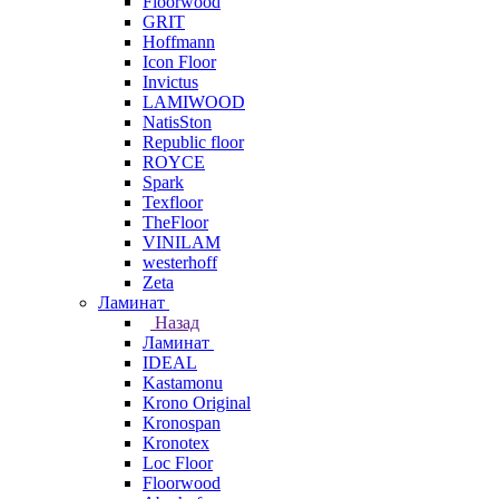
Floorwood
GRIT
Hoffmann
Icon Floor
Invictus
LAMIWOOD
NatisSton
Republic floor
ROYCE
Spark
Texfloor
TheFloor
VINILAM
westerhoff
Zeta
Ламинат
Назад
Ламинат
IDEAL
Kastamonu
Krono Original
Kronospan
Kronotex
Loc Floor
Floorwood