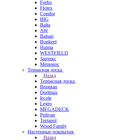
Forbo
Flotex
Condor
BIG
Balta
AW
Balsan
Bonkeel
Haima
WESTFIELD
Зартекс
Меринос
Террасная доска
Назад
Террасная доска
Bruggan
Dortmax
lecole
Legro
MEGADECK
Polivan
Terrapol
Wood Family
Настенные покрытия
Назад