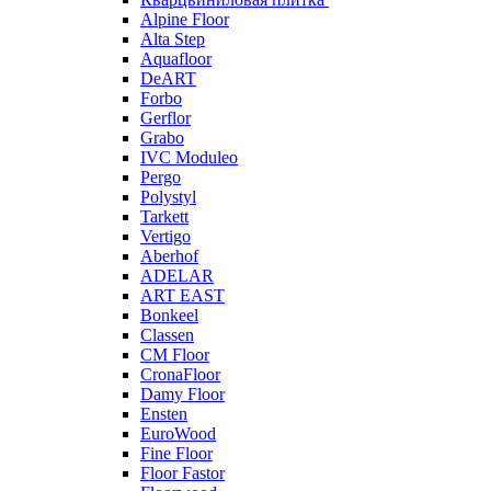
Alpine Floor
Alta Step
Aquafloor
DeART
Forbo
Gerflor
Grabo
IVC Moduleo
Pergo
Polystyl
Tarkett
Vertigo
Aberhof
ADELAR
ART EAST
Bonkeel
Classen
CM Floor
CronaFloor
Damy Floor
Ensten
EuroWood
Fine Floor
Floor Fastor