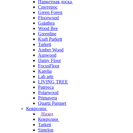
Паркетная доска
Синтерос
Green Forest
Floorwood
Galathea
Wood Bee
Greenline
Kraft Parkett
Tarkett
Amber Wood
Auswood
Damy Floor
FocusFloor
Karelia
Lab arte
LIVING TREE
Patreeca
Polarwood
Primavera
Quartz Parquet
Ковролин
Назад
Ковролин
Tarkett
Sintelon