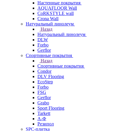
Настенные покрытия
AQUAFLOOR Wall
CoRKSTYLE wall
Crona Wall
Натуральный линолеум
Назад
Натуральный линолеум
DLW
Forbo
Gerflor
Спортивные покрытия
Назад
Спортивные покрытия
Condor
DLV Flooring
EcoStep
Forbo
FSG
Gerflor
Grabo
Sport Flooring
Tarkett
А-Ф
Резипол
SPC-плитка