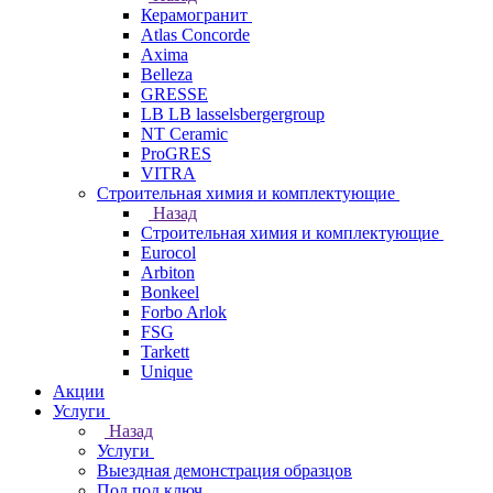
Керамогранит
Atlas Concorde
Axima
Belleza
GRESSE
LB LB lasselsbergergroup
NT Ceramic
ProGRES
VITRA
Строительная химия и комплектующие
Назад
Строительная химия и комплектующие
Eurocol
Arbiton
Bonkeel
Forbo Arlok
FSG
Tarkett
Unique
Акции
Услуги
Назад
Услуги
Выездная демонстрация образцов
Пол под ключ