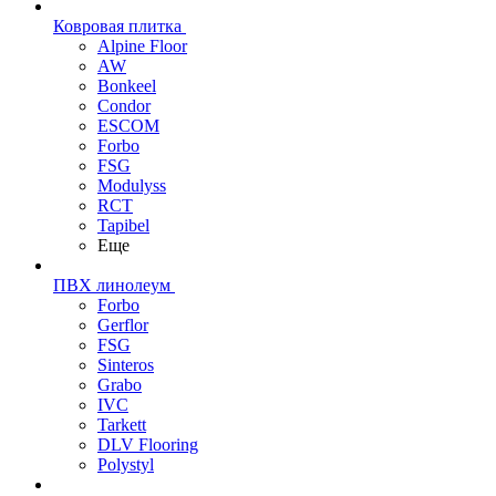
Ковровая плитка
Alpine Floor
AW
Bonkeel
Condor
ESCOM
Forbo
FSG
Modulyss
RCT
Tapibel
Еще
ПВХ линолеум
Forbo
Gerflor
FSG
Sinteros
Grabo
IVC
Tarkett
DLV Flooring
Polystyl