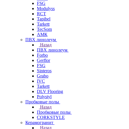
FSG
Modulyss
RCT
Tapibel
Tarkett
TecSom
АМК
ПВХ линолеум
Назад
ПВХ линолеум
Forbo
Gerflor
FSG
Sinteros
Grabo
IVC
Tarkett
DLV Flooring
Polystyl
Пробковые полы
Назад
Пробковые полы
CORKSTYLE
Керамогранит
Назад