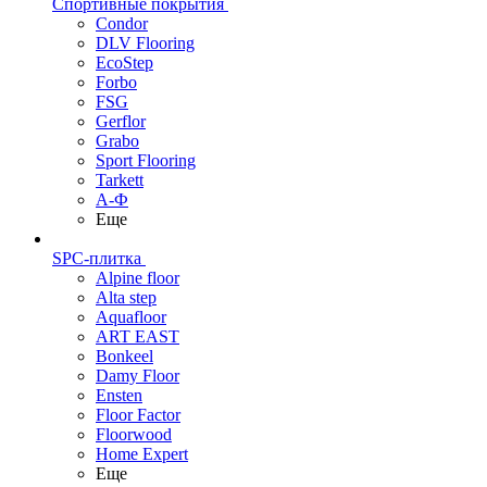
Спортивные покрытия
Condor
DLV Flooring
EcoStep
Forbo
FSG
Gerflor
Grabo
Sport Flooring
Tarkett
А-Ф
Еще
SPC-плитка
Alpine floor
Alta step
Aquafloor
ART EAST
Bonkeel
Damy Floor
Ensten
Floor Factor
Floorwood
Home Expert
Еще