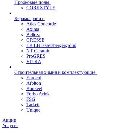
Пробковые полы
CORKSTYLE
Керамогранит
Atlas Concorde
Axima
Belleza
GRESSE
LB LB lasselsbergergroup
NT Ceramic
ProGRES
VITRA
Строительная химия и комплектующие
Eurocol
Arbiton
Bonkeel
Forbo Arlok
FSG
Tarkett
Unique
Акции
Услуги