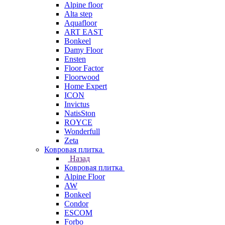
Alpine floor
Alta step
Aquafloor
ART EAST
Bonkeel
Damy Floor
Ensten
Floor Factor
Floorwood
Home Expert
ICON
Invictus
NatisSton
ROYCE
Wonderfull
Zeta
Ковровая плитка
Назад
Ковровая плитка
Alpine Floor
AW
Bonkeel
Condor
ESCOM
Forbo