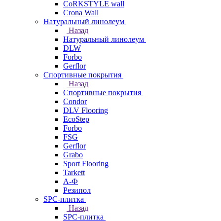
CoRKSTYLE wall
Crona Wall
Натуральный линолеум
Назад
Натуральный линолеум
DLW
Forbo
Gerflor
Спортивные покрытия
Назад
Спортивные покрытия
Condor
DLV Flooring
EcoStep
Forbo
FSG
Gerflor
Grabo
Sport Flooring
Tarkett
А-Ф
Резипол
SPC-плитка
Назад
SPC-плитка