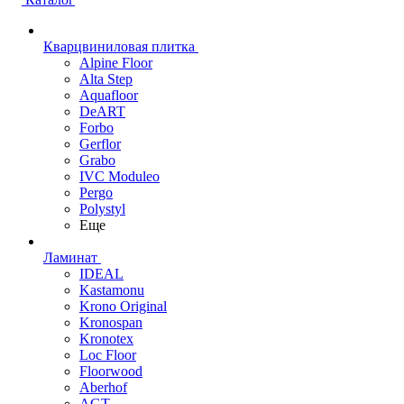
Кварцвиниловая плитка
Alpine Floor
Alta Step
Aquafloor
DeART
Forbo
Gerflor
Grabo
IVC Moduleo
Pergo
Polystyl
Еще
Ламинат
IDEAL
Kastamonu
Krono Original
Kronospan
Kronotex
Loc Floor
Floorwood
Aberhof
AGT