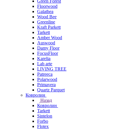
Green Forest
Floorwood
Galathea
Wood Bee
Greenline
Kraft Parkett
Tarkett
Amber Wood
Auswood
Damy Floor
FocusFloor
Karelia
Lab arte
LIVING TREE
Patreeca
Polarwood
Primavera
Quartz Parquet
Ковролин
Назад
Ковролин
Tarkett
Sintelon
Forbo
Flotex