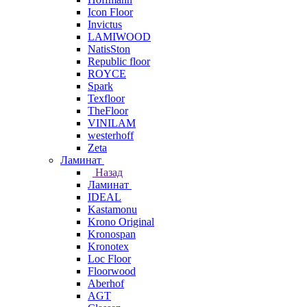
Icon Floor
Invictus
LAMIWOOD
NatisSton
Republic floor
ROYCE
Spark
Texfloor
TheFloor
VINILAM
westerhoff
Zeta
Ламинат
Назад
Ламинат
IDEAL
Kastamonu
Krono Original
Kronospan
Kronotex
Loc Floor
Floorwood
Aberhof
AGT