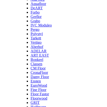
Aquafloor
DeART
Forbo
Gerflor
Grabo
IVC Moduleo
Pergo
Polystyl
Tarkett
Vertigo
Aberhof
ADELAR
ART EAST
Bonkeel
Classen
CM Floor
CronaFloor
Damy Floor
Ensten
EuroWood
Fine Floor
Floor Fastor
Floorwood
GRIT
Hoffmann