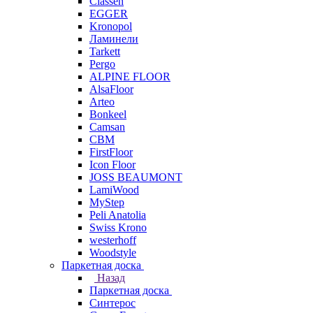
Classen
EGGER
Kronopol
Ламинели
Tarkett
Pergo
ALPINE FLOOR
AlsaFloor
Arteo
Bonkeel
Camsan
CBM
FirstFloor
Icon Floor
JOSS BEAUMONT
LamiWood
MyStep
Peli Anatolia
Swiss Krono
westerhoff
Woodstyle
Паркетная доска
Назад
Паркетная доска
Синтерос