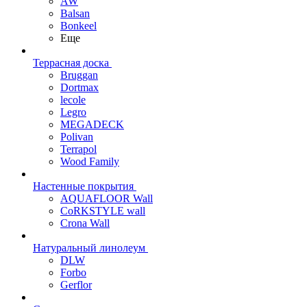
AW
Balsan
Bonkeel
Еще
Террасная доска
Bruggan
Dortmax
lecole
Legro
MEGADECK
Polivan
Terrapol
Wood Family
Настенные покрытия
AQUAFLOOR Wall
CoRKSTYLE wall
Crona Wall
Натуральный линолеум
DLW
Forbo
Gerflor