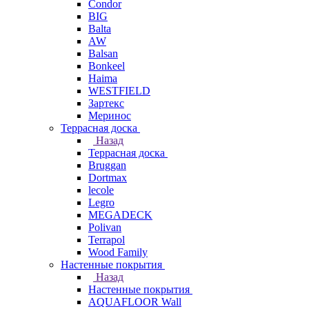
Condor
BIG
Balta
AW
Balsan
Bonkeel
Haima
WESTFIELD
Зартекс
Меринос
Террасная доска
Назад
Террасная доска
Bruggan
Dortmax
lecole
Legro
MEGADECK
Polivan
Terrapol
Wood Family
Настенные покрытия
Назад
Настенные покрытия
AQUAFLOOR Wall