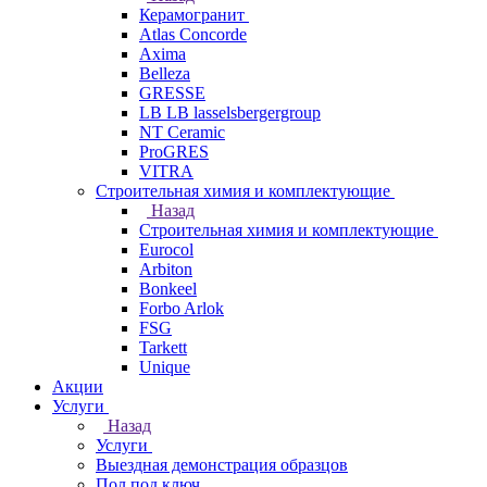
Керамогранит
Atlas Concorde
Axima
Belleza
GRESSE
LB LB lasselsbergergroup
NT Ceramic
ProGRES
VITRA
Строительная химия и комплектующие
Назад
Строительная химия и комплектующие
Eurocol
Arbiton
Bonkeel
Forbo Arlok
FSG
Tarkett
Unique
Акции
Услуги
Назад
Услуги
Выездная демонстрация образцов
Пол под ключ