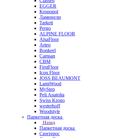
Classen
EGGER
Kronopol
Ламинели
Tarkett
Pergo
ALPINE FLOOR
AlsaFloor
Arteo
Bonkeel
Camsan
CBM
FirstFloor
Icon Floor
JOSS BEAUMONT
LamiWood
MyStep
Peli Anatolia
Swiss Krono
westerhoff
Woodstyle
Паркетная доска
Назад
Паркетная доска
Синтерос