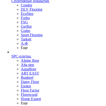
Спортивные покрытия
Condor
DLV Flooring
EcoStep
Forbo
FSG
Gerflor
Grabo
Sport Flooring
Tarkett
А-Ф
Еще
SPC-плитка
Alpine floor
Alta step
Aquafloor
ART EAST
Bonkeel
Damy Floor
Ensten
Floor Factor
Floorwood
Home Expert
Еще