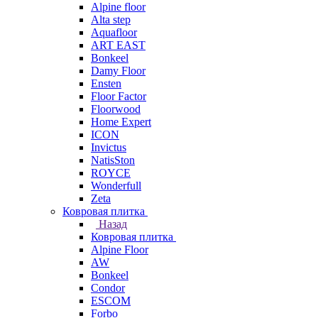
Alpine floor
Alta step
Aquafloor
ART EAST
Bonkeel
Damy Floor
Ensten
Floor Factor
Floorwood
Home Expert
ICON
Invictus
NatisSton
ROYCE
Wonderfull
Zeta
Ковровая плитка
Назад
Ковровая плитка
Alpine Floor
AW
Bonkeel
Condor
ESCOM
Forbo