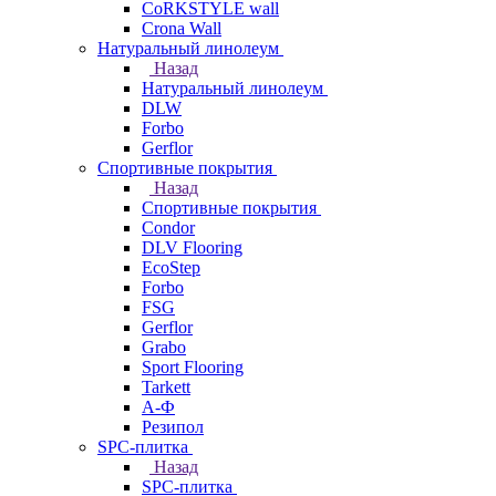
CoRKSTYLE wall
Crona Wall
Натуральный линолеум
Назад
Натуральный линолеум
DLW
Forbo
Gerflor
Спортивные покрытия
Назад
Спортивные покрытия
Condor
DLV Flooring
EcoStep
Forbo
FSG
Gerflor
Grabo
Sport Flooring
Tarkett
А-Ф
Резипол
SPC-плитка
Назад
SPC-плитка