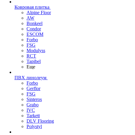
Ковровая плитка
Alpine Floor
AW
Bonkeel
Condor
ESCOM
Forbo
FSG
Modulyss
RCT
Tapibel
Еще
ПВХ линолеум
Forbo
Gerflor
FSG
Sinteros
Grabo
IVC
Tarkett
DLV Flooring
Polystyl