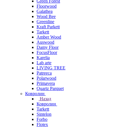
Green Forest
Floorwood
Galathea
Wood Bee
Greenline
Kraft Parkett
Tarkett
Amber Wood
Auswood
Damy Floor
FocusFloor
Karelia
Lab arte
LIVING TREE
Patreeca
Polarwood
Primavera
Quartz Parquet
Ковролин
Назад
Ковролин
Tarkett
Sintelon
Forbo
Flotex