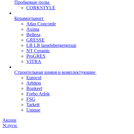
Пробковые полы
CORKSTYLE
Керамогранит
Atlas Concorde
Axima
Belleza
GRESSE
LB LB lasselsbergergroup
NT Ceramic
ProGRES
VITRA
Строительная химия и комплектующие
Eurocol
Arbiton
Bonkeel
Forbo Arlok
FSG
Tarkett
Unique
Акции
Услуги