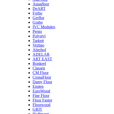
Aquafloor
DeART
Forbo
Gerflor
Grabo
IVC Moduleo
Pergo
Polystyl
Tarkett
Vertigo
Aberhof
ADELAR
ART EAST
Bonkeel
Classen
CM Floor
CronaFloor
Damy Floor
Ensten
EuroWood
Fine Floor
Floor Fastor
Floorwood
GRIT
Hoffmann