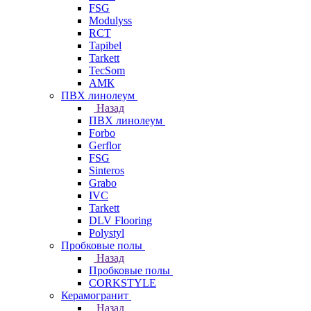
FSG
Modulyss
RCT
Tapibel
Tarkett
TecSom
АМК
ПВХ линолеум
Назад
ПВХ линолеум
Forbo
Gerflor
FSG
Sinteros
Grabo
IVC
Tarkett
DLV Flooring
Polystyl
Пробковые полы
Назад
Пробковые полы
CORKSTYLE
Керамогранит
Назад