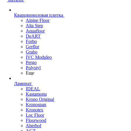
Кварцвиниловая плитка
Alpine Floor
Alta Step
Aquafloor
DeART
Forbo
Gerflor
Grabo
IVC Moduleo
Pergo
Polystyl
Еще
Ламинат
IDEAL
Kastamonu
Krono Original
Kronospan
Kronotex
Loc Floor
Floorwood
Aberhof
AGT