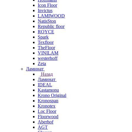
Icon Floor
Invictus
LAMIWOOD
NatisSton
Republic floor
ROYCE
Spark
Texfloor
TheFloor
VINILAM
westerhoff
Zeta
Ламинат
Назад
Ламинат
IDEAL
Kastamonu
Krono Original
Kronospan
Kronotex
Loc Floor
Floorwood
Aberhof
AGT