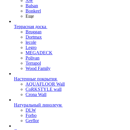
AW
Balsan
Bonkeel
Еще
Террасная доска
Bruggan
Dortmax
lecole
Legro
MEGADECK
Polivan
Terrapol
Wood Family
Настенные покрытия
AQUAFLOOR Wall
CoRKSTYLE wall
Crona Wall
Натуральный линолеум
DLW
Forbo
Gerflor