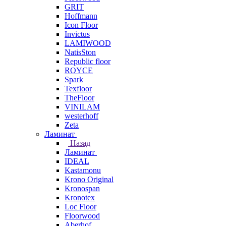
GRIT
Hoffmann
Icon Floor
Invictus
LAMIWOOD
NatisSton
Republic floor
ROYCE
Spark
Texfloor
TheFloor
VINILAM
westerhoff
Zeta
Ламинат
Назад
Ламинат
IDEAL
Kastamonu
Krono Original
Kronospan
Kronotex
Loc Floor
Floorwood
Aberhof