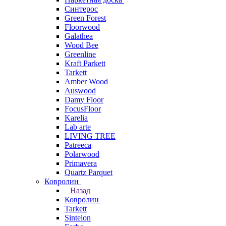
Синтерос
Green Forest
Floorwood
Galathea
Wood Bee
Greenline
Kraft Parkett
Tarkett
Amber Wood
Auswood
Damy Floor
FocusFloor
Karelia
Lab arte
LIVING TREE
Patreeca
Polarwood
Primavera
Quartz Parquet
Ковролин
Назад
Ковролин
Tarkett
Sintelon