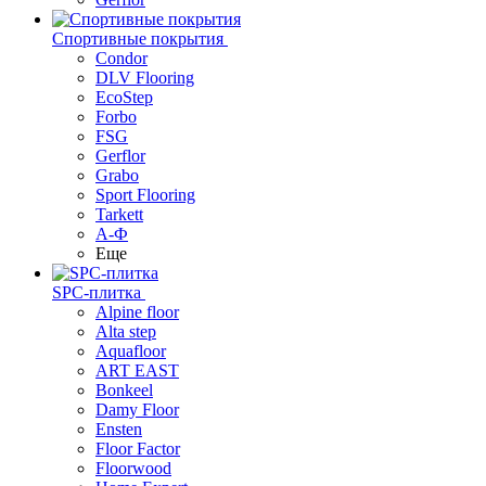
Спортивные покрытия
Condor
DLV Flooring
EcoStep
Forbo
FSG
Gerflor
Grabo
Sport Flooring
Tarkett
А-Ф
Еще
SPC-плитка
Alpine floor
Alta step
Aquafloor
ART EAST
Bonkeel
Damy Floor
Ensten
Floor Factor
Floorwood