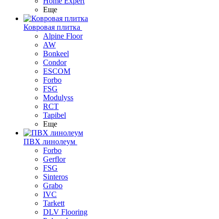
Home Expert
Еще
Ковровая плитка
Alpine Floor
AW
Bonkeel
Condor
ESCOM
Forbo
FSG
Modulyss
RCT
Tapibel
Еще
ПВХ линолеум
Forbo
Gerflor
FSG
Sinteros
Grabo
IVC
Tarkett
DLV Flooring