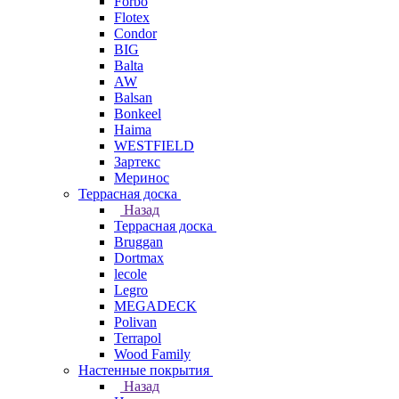
Forbo
Flotex
Condor
BIG
Balta
AW
Balsan
Bonkeel
Haima
WESTFIELD
Зартекс
Меринос
Террасная доска
Назад
Террасная доска
Bruggan
Dortmax
lecole
Legro
MEGADECK
Polivan
Terrapol
Wood Family
Настенные покрытия
Назад