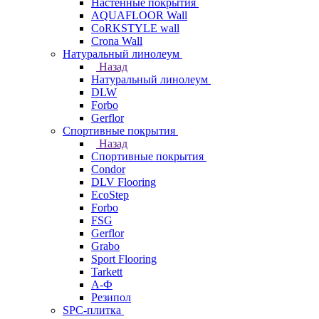
Настенные покрытия
AQUAFLOOR Wall
CoRKSTYLE wall
Crona Wall
Натуральный линолеум
Назад
Натуральный линолеум
DLW
Forbo
Gerflor
Спортивные покрытия
Назад
Спортивные покрытия
Condor
DLV Flooring
EcoStep
Forbo
FSG
Gerflor
Grabo
Sport Flooring
Tarkett
А-Ф
Резипол
SPC-плитка