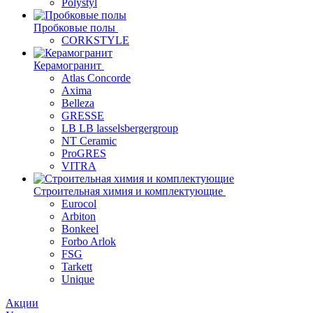
Polystyl
Пробковые полы
CORKSTYLE
Керамогранит
Atlas Concorde
Axima
Belleza
GRESSE
LB LB lasselsbergergroup
NT Ceramic
ProGRES
VITRA
Строительная химия и комплектующие
Eurocol
Arbiton
Bonkeel
Forbo Arlok
FSG
Tarkett
Unique
Акции