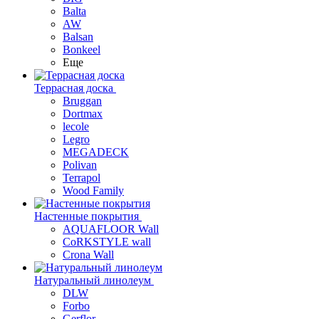
Balta
AW
Balsan
Bonkeel
Еще
Террасная доска
Bruggan
Dortmax
lecole
Legro
MEGADECK
Polivan
Terrapol
Wood Family
Настенные покрытия
AQUAFLOOR Wall
CoRKSTYLE wall
Crona Wall
Натуральный линолеум
DLW
Forbo
Gerflor