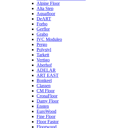
Alpine Floor
Alta Step
Aquafloor
DeART
Forbo
Gerflor
Grabo
IVC Moduleo
Pergo
Polystyl
Tarkett
Vertigo
Aberhof
ADELAR
ART EAST
Bonkeel
Classen
CM Floor
CronaFloor
Damy Floor
Ensten
EuroWood
Fine Floor
Floor Fastor
Floorwood