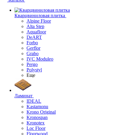
Кварцвиниловая плитка
Alpine Floor
Alta Step
Aquafloor
DeART
Forbo
Gerflor
Grabo
IVC Moduleo
Pergo
Polystyl
Еще
Ламинат
IDEAL
Kastamonu
Krono Original
Kronospan
Kronotex
Loc Floor
Floorwood