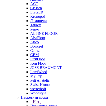
AGT
Classen
EGGER
Kronopol
Ламинели
Tarkett
Pergo
ALPINE FLOOR
AlsaFloor
Arteo
Bonkeel
Camsan
CBM
FirstFloor
Icon Floor
JOSS BEAUMONT
LamiWood
MyStep
Peli Anatolia
Swiss Krono
westerhoff
Woodstyle
Паркетная доска
Назад
Паркетная доска