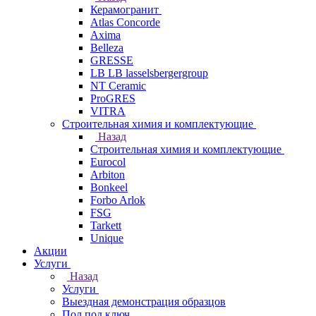
Керамогранит
Atlas Concorde
Axima
Belleza
GRESSE
LB LB lasselsbergergroup
NT Ceramic
ProGRES
VITRA
Строительная химия и комплектующие
Назад
Строительная химия и комплектующие
Eurocol
Arbiton
Bonkeel
Forbo Arlok
FSG
Tarkett
Unique
Акции
Услуги
Назад
Услуги
Выездная демонстрация образцов
Пол под ключ