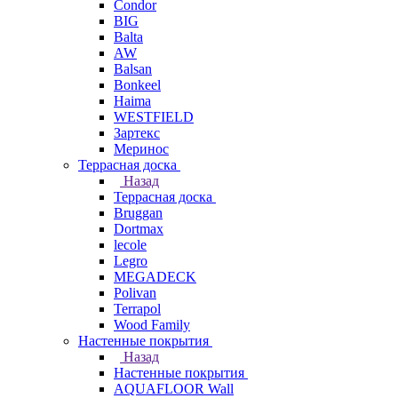
Condor
BIG
Balta
AW
Balsan
Bonkeel
Haima
WESTFIELD
Зартекс
Меринос
Террасная доска
Назад
Террасная доска
Bruggan
Dortmax
lecole
Legro
MEGADECK
Polivan
Terrapol
Wood Family
Настенные покрытия
Назад
Настенные покрытия
AQUAFLOOR Wall