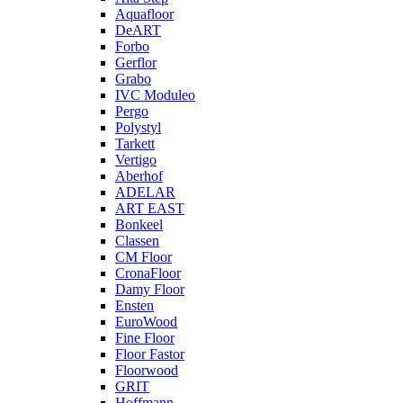
Aquafloor
DeART
Forbo
Gerflor
Grabo
IVC Moduleo
Pergo
Polystyl
Tarkett
Vertigo
Aberhof
ADELAR
ART EAST
Bonkeel
Classen
CM Floor
CronaFloor
Damy Floor
Ensten
EuroWood
Fine Floor
Floor Fastor
Floorwood
GRIT
Hoffmann