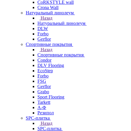
CoRKSTYLE wall
Crona Wall
Натуральный линолеум
Назад
Натуральный линолеум
DLW
Forbo
Gerflor
Спортивные покрытия
Назад
Спортивные покрытия
Condor
DLV Flooring
EcoStep
Forbo
FSG
Gerflor
Grabo
Sport Flooring
Tarkett
А-Ф
Резипол
SPC-плитка
Назад
SPC-плитка