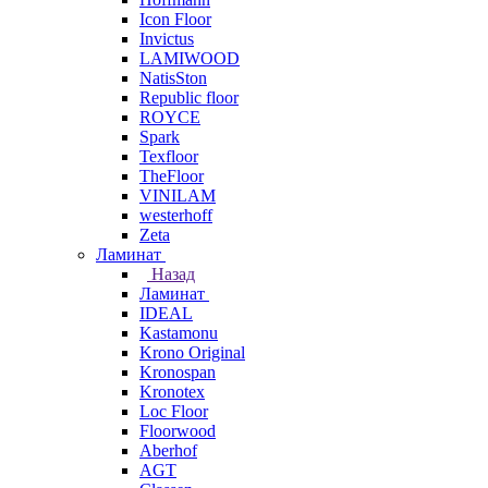
Icon Floor
Invictus
LAMIWOOD
NatisSton
Republic floor
ROYCE
Spark
Texfloor
TheFloor
VINILAM
westerhoff
Zeta
Ламинат
Назад
Ламинат
IDEAL
Kastamonu
Krono Original
Kronospan
Kronotex
Loc Floor
Floorwood
Aberhof
AGT