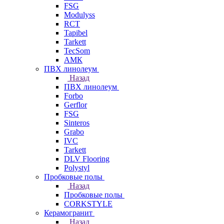
FSG
Modulyss
RCT
Tapibel
Tarkett
TecSom
АМК
ПВХ линолеум
Назад
ПВХ линолеум
Forbo
Gerflor
FSG
Sinteros
Grabo
IVC
Tarkett
DLV Flooring
Polystyl
Пробковые полы
Назад
Пробковые полы
CORKSTYLE
Керамогранит
Назад