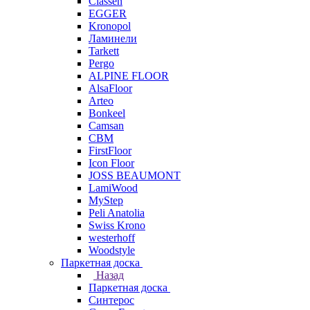
Classen
EGGER
Kronopol
Ламинели
Tarkett
Pergo
ALPINE FLOOR
AlsaFloor
Arteo
Bonkeel
Camsan
CBM
FirstFloor
Icon Floor
JOSS BEAUMONT
LamiWood
MyStep
Peli Anatolia
Swiss Krono
westerhoff
Woodstyle
Паркетная доска
Назад
Паркетная доска
Синтерос