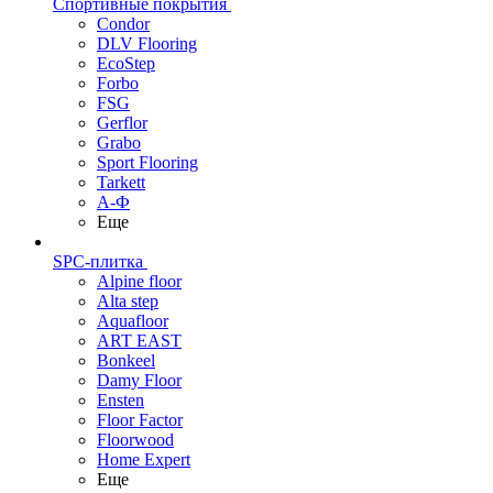
Спортивные покрытия
Condor
DLV Flooring
EcoStep
Forbo
FSG
Gerflor
Grabo
Sport Flooring
Tarkett
А-Ф
Еще
SPC-плитка
Alpine floor
Alta step
Aquafloor
ART EAST
Bonkeel
Damy Floor
Ensten
Floor Factor
Floorwood
Home Expert
Еще