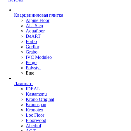
Кварцвиниловая плитка
Alpine Floor
Alta Step
Aquafloor
DeART
Forbo
Gerflor
Grabo
IVC Moduleo
Pergo
Polystyl
Еще
Ламинат
IDEAL
Kastamonu
Krono Original
Kronospan
Kronotex
Loc Floor
Floorwood
Aberhof
AGT