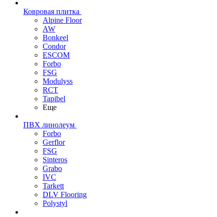
Ковровая плитка
Alpine Floor
AW
Bonkeel
Condor
ESCOM
Forbo
FSG
Modulyss
RCT
Tapibel
Еще
ПВХ линолеум
Forbo
Gerflor
FSG
Sinteros
Grabo
IVC
Tarkett
DLV Flooring
Polystyl