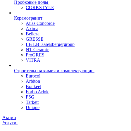
Пробковые полы
CORKSTYLE
Керамогранит
Atlas Concorde
Axima
Belleza
GRESSE
LB LB lasselsbergergroup
NT Ceramic
ProGRES
VITRA
Строительная химия и комплектующие
Eurocol
Arbiton
Bonkeel
Forbo Arlok
FSG
Tarkett
Unique
Акции
Услуги