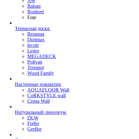
AW
Balsan
Bonkeel
Еще
Террасная доска
Bruggan
Dortmax
lecole
Legro
MEGADECK
Polivan
Terrapol
Wood Family
Настенные покрытия
AQUAFLOOR Wall
CoRKSTYLE wall
Crona Wall
Натуральный линолеум
DLW
Forbo
Gerflor