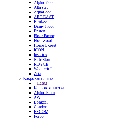
Alpine floor
Alta step
Aquafloor
ART EAST
Bonkeel
Damy Floor
Ensten
Floor Factor
Floorwood
Home Expert
ICON
Invictus
NatisSton
ROYCE
Wonderfull
Zeta
Ковровая плитка
Назад
Ковровая плитка
Alpine Floor
AW
Bonkeel
Condor
ESCOM
Forbo