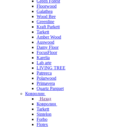
Green Forest
Floorwood
Galathea
Wood Bee
Greenline
Kraft Parkett
Tarkett
Amber Wood
Auswood
Damy Floor
FocusFloor
Karelia
Lab arte
LIVING TREE
Patreeca
Polarwood
Primavera
Quartz Parquet
Ковролин
Назад
Ковролин
Tarkett
Sintelon
Forbo
Flotex