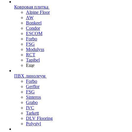
Ковровая плитка
Alpine Floor
AW
Bonkeel
Condor
ESCOM
Forbo
FSG
Modulyss
RCT
Tapibel
Еще
ПВХ линолеум
Forbo
Gerflor
FSG
Sinteros
Grabo
IVC
Tarkett
DLV Flooring
Polystyl