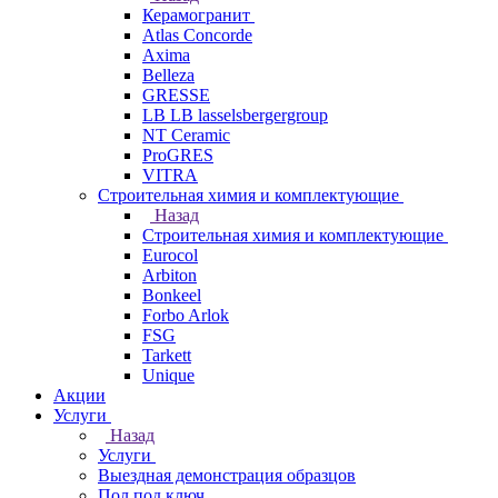
Керамогранит
Atlas Concorde
Axima
Belleza
GRESSE
LB LB lasselsbergergroup
NT Ceramic
ProGRES
VITRA
Строительная химия и комплектующие
Назад
Строительная химия и комплектующие
Eurocol
Arbiton
Bonkeel
Forbo Arlok
FSG
Tarkett
Unique
Акции
Услуги
Назад
Услуги
Выездная демонстрация образцов
Пол под ключ