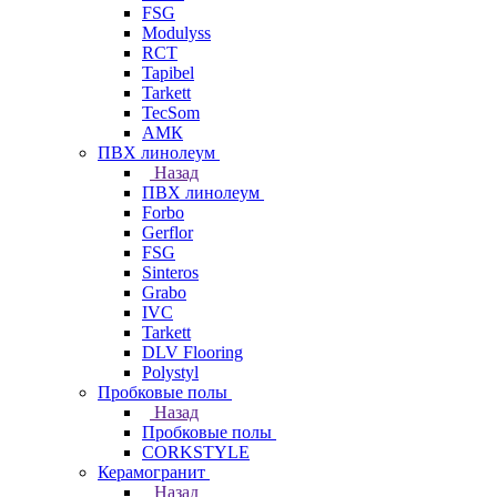
FSG
Modulyss
RCT
Tapibel
Tarkett
TecSom
АМК
ПВХ линолеум
Назад
ПВХ линолеум
Forbo
Gerflor
FSG
Sinteros
Grabo
IVC
Tarkett
DLV Flooring
Polystyl
Пробковые полы
Назад
Пробковые полы
CORKSTYLE
Керамогранит
Назад