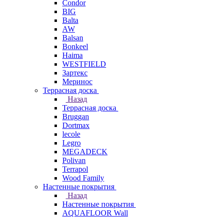
Condor
BIG
Balta
AW
Balsan
Bonkeel
Haima
WESTFIELD
Зартекс
Меринос
Террасная доска
Назад
Террасная доска
Bruggan
Dortmax
lecole
Legro
MEGADECK
Polivan
Terrapol
Wood Family
Настенные покрытия
Назад
Настенные покрытия
AQUAFLOOR Wall