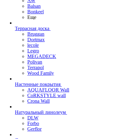
AW
Balsan
Bonkeel
Еще
Террасная доска
Bruggan
Dortmax
lecole
Legro
MEGADECK
Polivan
Terrapol
Wood Family
Настенные покрытия
AQUAFLOOR Wall
CoRKSTYLE wall
Crona Wall
Натуральный линолеум
DLW
Forbo
Gerflor