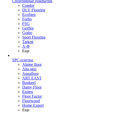
Спортивные покрытия
Condor
DLV Flooring
EcoStep
Forbo
FSG
Gerflor
Grabo
Sport Flooring
Tarkett
А-Ф
Еще
SPC-плитка
Alpine floor
Alta step
Aquafloor
ART EAST
Bonkeel
Damy Floor
Ensten
Floor Factor
Floorwood
Home Expert
Еще