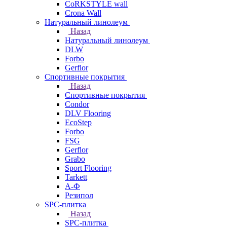
CoRKSTYLE wall
Crona Wall
Натуральный линолеум
Назад
Натуральный линолеум
DLW
Forbo
Gerflor
Спортивные покрытия
Назад
Спортивные покрытия
Condor
DLV Flooring
EcoStep
Forbo
FSG
Gerflor
Grabo
Sport Flooring
Tarkett
А-Ф
Резипол
SPC-плитка
Назад
SPC-плитка