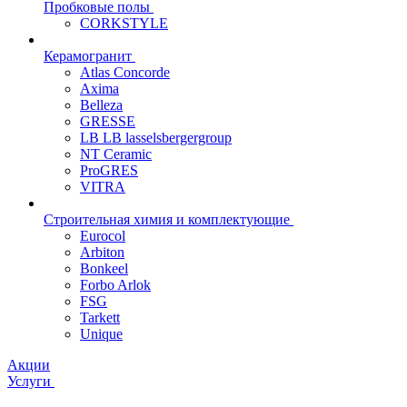
Пробковые полы
CORKSTYLE
Керамогранит
Atlas Concorde
Axima
Belleza
GRESSE
LB LB lasselsbergergroup
NT Ceramic
ProGRES
VITRA
Строительная химия и комплектующие
Eurocol
Arbiton
Bonkeel
Forbo Arlok
FSG
Tarkett
Unique
Акции
Услуги