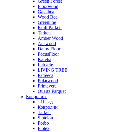
Green Forest
Floorwood
Galathea
Wood Bee
Greenline
Kraft Parkett
Tarkett
Amber Wood
Auswood
Damy Floor
FocusFloor
Karelia
Lab arte
LIVING TREE
Patreeca
Polarwood
Primavera
Quartz Parquet
Ковролин
Назад
Ковролин
Tarkett
Sintelon
Forbo
Flotex