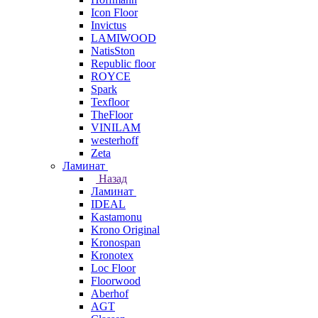
Icon Floor
Invictus
LAMIWOOD
NatisSton
Republic floor
ROYCE
Spark
Texfloor
TheFloor
VINILAM
westerhoff
Zeta
Ламинат
Назад
Ламинат
IDEAL
Kastamonu
Krono Original
Kronospan
Kronotex
Loc Floor
Floorwood
Aberhof
AGT