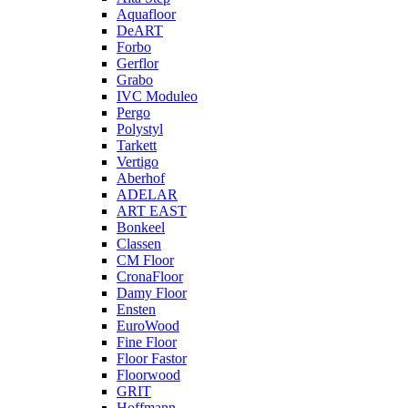
Aquafloor
DeART
Forbo
Gerflor
Grabo
IVC Moduleo
Pergo
Polystyl
Tarkett
Vertigo
Aberhof
ADELAR
ART EAST
Bonkeel
Classen
CM Floor
CronaFloor
Damy Floor
Ensten
EuroWood
Fine Floor
Floor Fastor
Floorwood
GRIT
Hoffmann