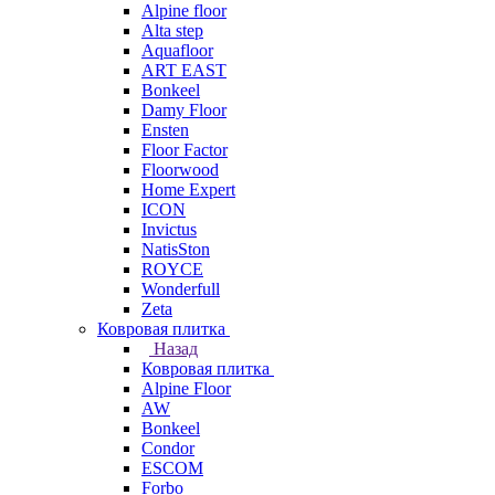
Alpine floor
Alta step
Aquafloor
ART EAST
Bonkeel
Damy Floor
Ensten
Floor Factor
Floorwood
Home Expert
ICON
Invictus
NatisSton
ROYCE
Wonderfull
Zeta
Ковровая плитка
Назад
Ковровая плитка
Alpine Floor
AW
Bonkeel
Condor
ESCOM
Forbo