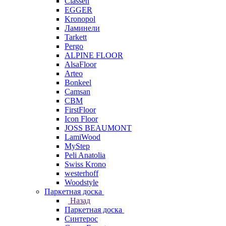
Classen
EGGER
Kronopol
Ламинели
Tarkett
Pergo
ALPINE FLOOR
AlsaFloor
Arteo
Bonkeel
Camsan
CBM
FirstFloor
Icon Floor
JOSS BEAUMONT
LamiWood
MyStep
Peli Anatolia
Swiss Krono
westerhoff
Woodstyle
Паркетная доска
Назад
Паркетная доска
Синтерос