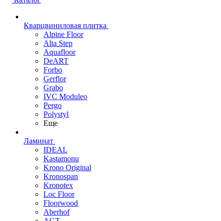
Кварцвиниловая плитка
Alpine Floor
Alta Step
Aquafloor
DeART
Forbo
Gerflor
Grabo
IVC Moduleo
Pergo
Polystyl
Еще
Ламинат
IDEAL
Kastamonu
Krono Original
Kronospan
Kronotex
Loc Floor
Floorwood
Aberhof
AGT