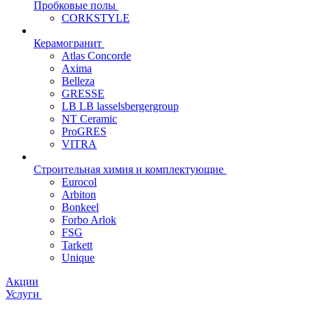
Пробковые полы
CORKSTYLE
Керамогранит
Atlas Concorde
Axima
Belleza
GRESSE
LB LB lasselsbergergroup
NT Ceramic
ProGRES
VITRA
Строительная химия и комплектующие
Eurocol
Arbiton
Bonkeel
Forbo Arlok
FSG
Tarkett
Unique
Акции
Услуги