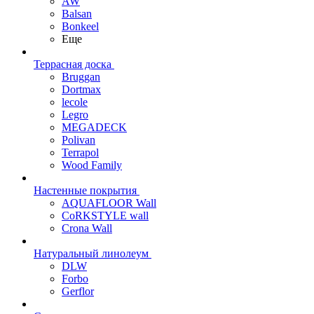
AW
Balsan
Bonkeel
Еще
Террасная доска
Bruggan
Dortmax
lecole
Legro
MEGADECK
Polivan
Terrapol
Wood Family
Настенные покрытия
AQUAFLOOR Wall
CoRKSTYLE wall
Crona Wall
Натуральный линолеум
DLW
Forbo
Gerflor