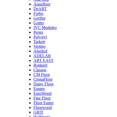
Aquafloor
DeART
Forbo
Gerflor
Grabo
IVC Moduleo
Pergo
Polystyl
Tarkett
Vertigo
Aberhof
ADELAR
ART EAST
Bonkeel
Classen
CM Floor
CronaFloor
Damy Floor
Ensten
EuroWood
Fine Floor
Floor Fastor
Floorwood
GRIT
Hoffmann