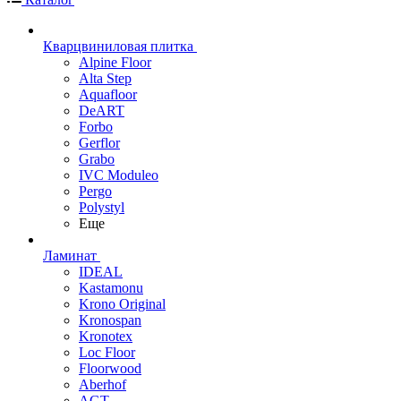
Кварцвиниловая плитка
Alpine Floor
Alta Step
Aquafloor
DeART
Forbo
Gerflor
Grabo
IVC Moduleo
Pergo
Polystyl
Еще
Ламинат
IDEAL
Kastamonu
Krono Original
Kronospan
Kronotex
Loc Floor
Floorwood
Aberhof
AGT