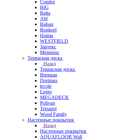
Condor
BIG
Balta
AW
Balsan
Bonkeel
Haima
WESTFIELD
Зартекс
Меринос
Террасная доска
Назад
Террасная доска
Bruggan
Dortmax
lecole
Legro
MEGADECK
Polivan
Terrapol
Wood Family
Настенные покрытия
Назад
Настенные покрытия
AQUAFLOOR Wall