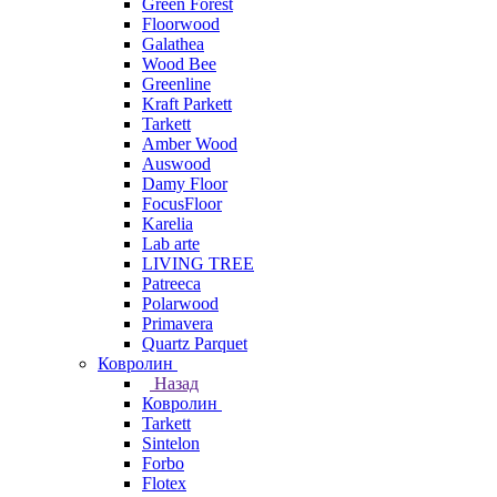
Green Forest
Floorwood
Galathea
Wood Bee
Greenline
Kraft Parkett
Tarkett
Amber Wood
Auswood
Damy Floor
FocusFloor
Karelia
Lab arte
LIVING TREE
Patreeca
Polarwood
Primavera
Quartz Parquet
Ковролин
Назад
Ковролин
Tarkett
Sintelon
Forbo
Flotex