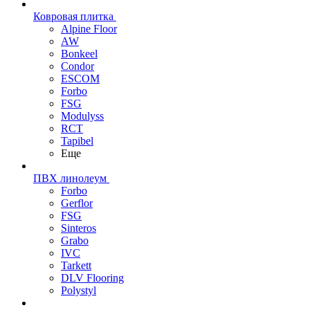
Ковровая плитка
Alpine Floor
AW
Bonkeel
Condor
ESCOM
Forbo
FSG
Modulyss
RCT
Tapibel
Еще
ПВХ линолеум
Forbo
Gerflor
FSG
Sinteros
Grabo
IVC
Tarkett
DLV Flooring
Polystyl