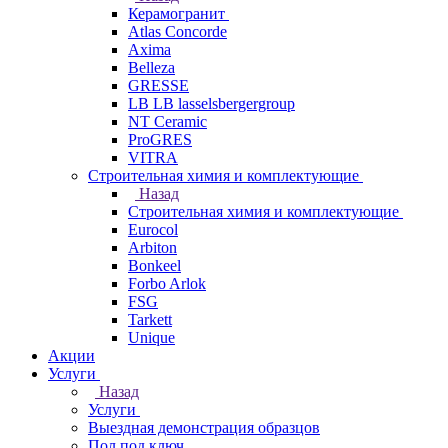
Керамогранит
Atlas Concorde
Axima
Belleza
GRESSE
LB LB lasselsbergergroup
NT Ceramic
ProGRES
VITRA
Строительная химия и комплектующие
Назад
Строительная химия и комплектующие
Eurocol
Arbiton
Bonkeel
Forbo Arlok
FSG
Tarkett
Unique
Акции
Услуги
Назад
Услуги
Выездная демонстрация образцов
Пол под ключ