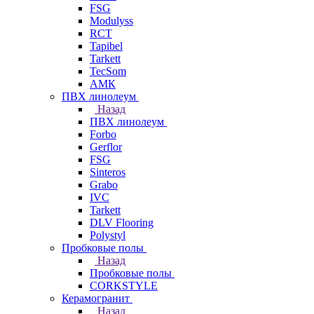
FSG
Modulyss
RCT
Tapibel
Tarkett
TecSom
АМК
ПВХ линолеум
Назад
ПВХ линолеум
Forbo
Gerflor
FSG
Sinteros
Grabo
IVC
Tarkett
DLV Flooring
Polystyl
Пробковые полы
Назад
Пробковые полы
CORKSTYLE
Керамогранит
Назад