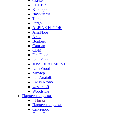
Classen
EGGER
Kronopol
Ламинели
Tarkett
Pergo
ALPINE FLOOR
AlsaFloor
Arteo
Bonkeel
Camsan
CBM
FirstFloor
Icon Floor
JOSS BEAUMONT
LamiWood
MyStep
Peli Anatolia
Swiss Krono
westerhoff
Woodstyle
Паркетная доска
Назад
Паркетная доска
Синтерос