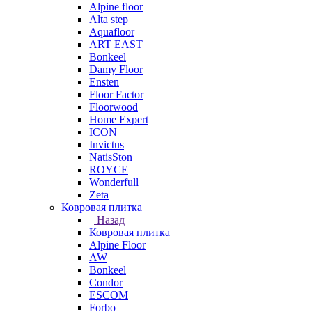
Alpine floor
Alta step
Aquafloor
ART EAST
Bonkeel
Damy Floor
Ensten
Floor Factor
Floorwood
Home Expert
ICON
Invictus
NatisSton
ROYCE
Wonderfull
Zeta
Ковровая плитка
Назад
Ковровая плитка
Alpine Floor
AW
Bonkeel
Condor
ESCOM
Forbo