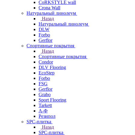
CoRKSTYLE wall
Crona Wall
Натуральный линолеум
Назад
Натуральный линолеум
DLW
Forbo
Gerflor
Спортивные покрытия
Назад
Спортивные покрытия
Condor
DLV Flooring
EcoStep
Forbo
FSG
Gerflor
Grabo
Sport Flooring
Tarkett
А-Ф
Резипол
SPC-плитка
Назад
SPC-плитка