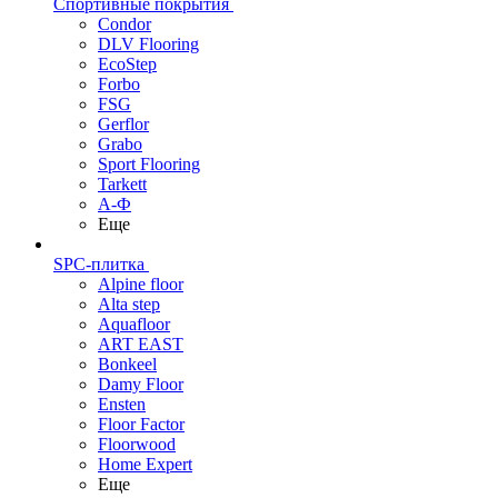
Спортивные покрытия
Condor
DLV Flooring
EcoStep
Forbo
FSG
Gerflor
Grabo
Sport Flooring
Tarkett
А-Ф
Еще
SPC-плитка
Alpine floor
Alta step
Aquafloor
ART EAST
Bonkeel
Damy Floor
Ensten
Floor Factor
Floorwood
Home Expert
Еще