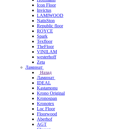
Icon Floor
Invictus
LAMIWOOD
NatisSton
Republic floor
ROYCE
Spark
Texfloor
TheFloor
VINILAM
westerhoff
Zeta
Ламинат
Назад
Ламинат
IDEAL
Kastamonu
Krono Original
Kronospan
Kronotex
Loc Floor
Floorwood
Aberhof
AGT