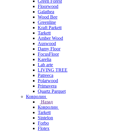
Green Forest
Floorwood
Galathea
Wood Bee
Greenline
Kraft Parkett
Tarkett
Amber Wood
Auswood
Damy Floor
FocusFloor
Karelia
Lab arte
LIVING TREE
Patreeca
Polarwood
Primavera
Quartz Parquet
Ковролин
Назад
Ковролин
Tarkett
Sintelon
Forbo
Flotex