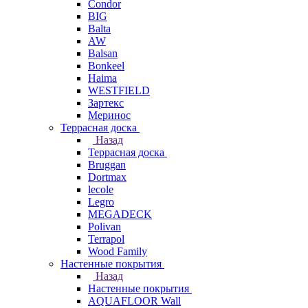
Condor
BIG
Balta
AW
Balsan
Bonkeel
Haima
WESTFIELD
Зартекс
Меринос
Террасная доска
Назад
Террасная доска
Bruggan
Dortmax
lecole
Legro
MEGADECK
Polivan
Terrapol
Wood Family
Настенные покрытия
Назад
Настенные покрытия
AQUAFLOOR Wall