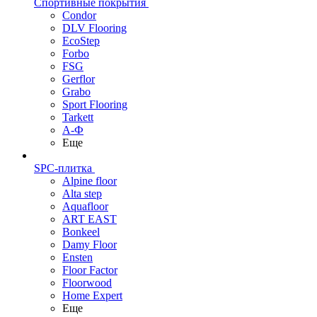
Спортивные покрытия
Condor
DLV Flooring
EcoStep
Forbo
FSG
Gerflor
Grabo
Sport Flooring
Tarkett
А-Ф
Еще
SPC-плитка
Alpine floor
Alta step
Aquafloor
ART EAST
Bonkeel
Damy Floor
Ensten
Floor Factor
Floorwood
Home Expert
Еще