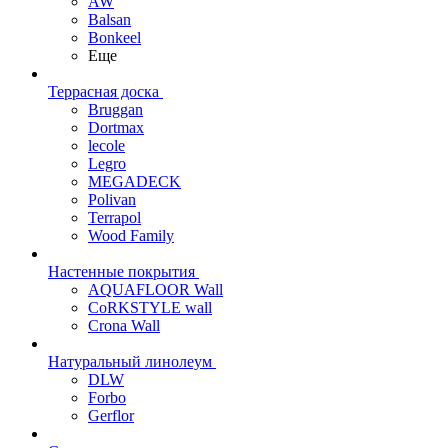
AW
Balsan
Bonkeel
Еще
Террасная доска
Bruggan
Dortmax
lecole
Legro
MEGADECK
Polivan
Terrapol
Wood Family
Настенные покрытия
AQUAFLOOR Wall
CoRKSTYLE wall
Crona Wall
Натуральный линолеум
DLW
Forbo
Gerflor