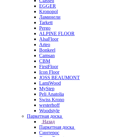
Classen
EGGER
Kronopol
Ламинели
Tarkett
Pergo
ALPINE FLOOR
AlsaFloor
Arteo
Bonkeel
Camsan
CBM
FirstFloor
Icon Floor
JOSS BEAUMONT
LamiWood
MyStep
Peli Anatolia
Swiss Krono
westerhoff
Woodstyle
Паркетная доска
Назад
Паркетная доска
Синтерос