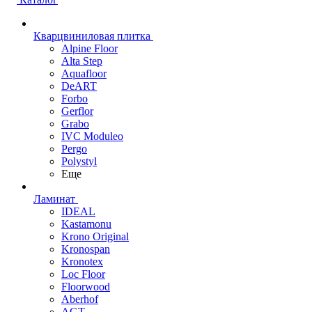
Кварцвиниловая плитка
Alpine Floor
Alta Step
Aquafloor
DeART
Forbo
Gerflor
Grabo
IVC Moduleo
Pergo
Polystyl
Еще
Ламинат
IDEAL
Kastamonu
Krono Original
Kronospan
Kronotex
Loc Floor
Floorwood
Aberhof
AGT