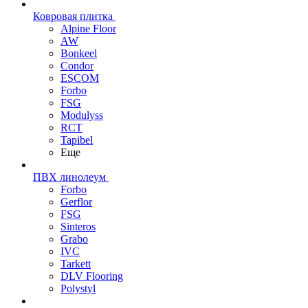
Ковровая плитка
Alpine Floor
AW
Bonkeel
Condor
ESCOM
Forbo
FSG
Modulyss
RCT
Tapibel
Еще
ПВХ линолеум
Forbo
Gerflor
FSG
Sinteros
Grabo
IVC
Tarkett
DLV Flooring
Polystyl