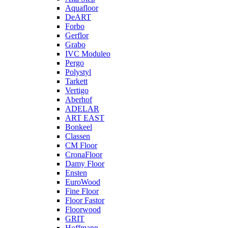
Aquafloor
DeART
Forbo
Gerflor
Grabo
IVC Moduleo
Pergo
Polystyl
Tarkett
Vertigo
Aberhof
ADELAR
ART EAST
Bonkeel
Classen
CM Floor
CronaFloor
Damy Floor
Ensten
EuroWood
Fine Floor
Floor Fastor
Floorwood
GRIT
Hoffmann