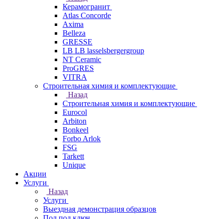
Керамогранит
Atlas Concorde
Axima
Belleza
GRESSE
LB LB lasselsbergergroup
NT Ceramic
ProGRES
VITRA
Строительная химия и комплектующие
Назад
Строительная химия и комплектующие
Eurocol
Arbiton
Bonkeel
Forbo Arlok
FSG
Tarkett
Unique
Акции
Услуги
Назад
Услуги
Выездная демонстрация образцов
Пол под ключ