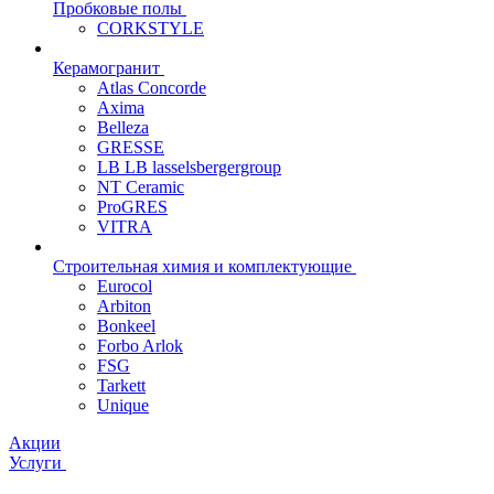
Пробковые полы
CORKSTYLE
Керамогранит
Atlas Concorde
Axima
Belleza
GRESSE
LB LB lasselsbergergroup
NT Ceramic
ProGRES
VITRA
Строительная химия и комплектующие
Eurocol
Arbiton
Bonkeel
Forbo Arlok
FSG
Tarkett
Unique
Акции
Услуги