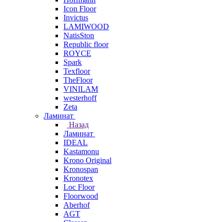
Icon Floor
Invictus
LAMIWOOD
NatisSton
Republic floor
ROYCE
Spark
Texfloor
TheFloor
VINILAM
westerhoff
Zeta
Ламинат
Назад
Ламинат
IDEAL
Kastamonu
Krono Original
Kronospan
Kronotex
Loc Floor
Floorwood
Aberhof
AGT