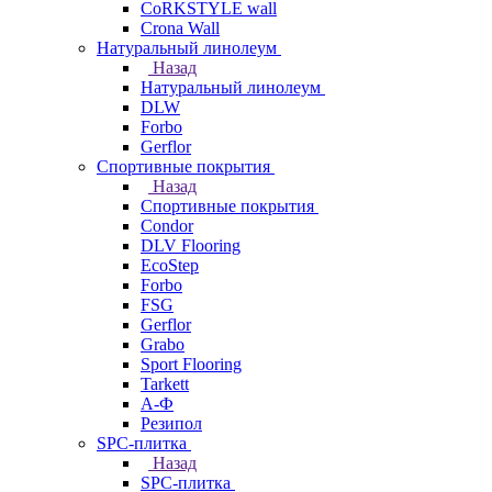
CoRKSTYLE wall
Crona Wall
Натуральный линолеум
Назад
Натуральный линолеум
DLW
Forbo
Gerflor
Спортивные покрытия
Назад
Спортивные покрытия
Condor
DLV Flooring
EcoStep
Forbo
FSG
Gerflor
Grabo
Sport Flooring
Tarkett
А-Ф
Резипол
SPC-плитка
Назад
SPC-плитка