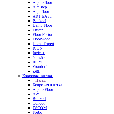
Alpine floor
Alta step
Aquafloor
ART EAST
Bonkeel
Damy Floor
Ensten
Floor Factor
Floorwood
Home Expert
ICON
Invictus
NatisSton
ROYCE
Wonderfull
Zeta
Ковровая плитка
Назад
Ковровая плитка
Alpine Floor
AW
Bonkeel
Condor
ESCOM
Forbo