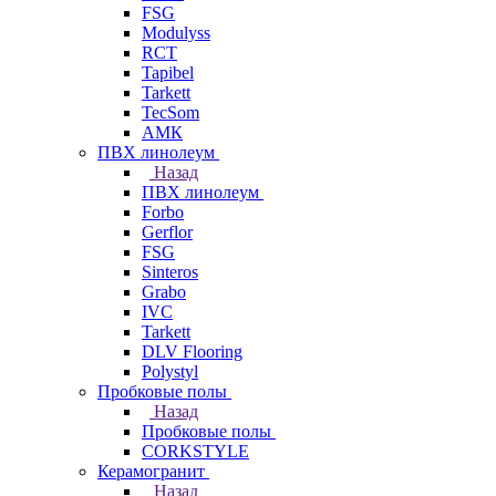
FSG
Modulyss
RCT
Tapibel
Tarkett
TecSom
АМК
ПВХ линолеум
Назад
ПВХ линолеум
Forbo
Gerflor
FSG
Sinteros
Grabo
IVC
Tarkett
DLV Flooring
Polystyl
Пробковые полы
Назад
Пробковые полы
CORKSTYLE
Керамогранит
Назад