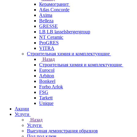
Керамогранит
Atlas Concorde
Axima
Belleza
GRESSE
LB LB lasselsbergergroup
NT Ceramic
ProGRES
VITRA
Строительная химия и комплектующие
Назад
Строительная химия и комплектующие
Eurocol
Arbiton
Bonkeel
Forbo Arlok
FSG
Tarkett
Unique
Акции
Услуги
Назад
Услуги
Выездная демонстрация образцов
Пол под ключ