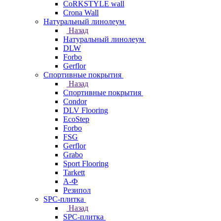
CoRKSTYLE wall
Crona Wall
Натуральный линолеум
Назад
Натуральный линолеум
DLW
Forbo
Gerflor
Спортивные покрытия
Назад
Спортивные покрытия
Condor
DLV Flooring
EcoStep
Forbo
FSG
Gerflor
Grabo
Sport Flooring
Tarkett
А-Ф
Резипол
SPC-плитка
Назад
SPC-плитка