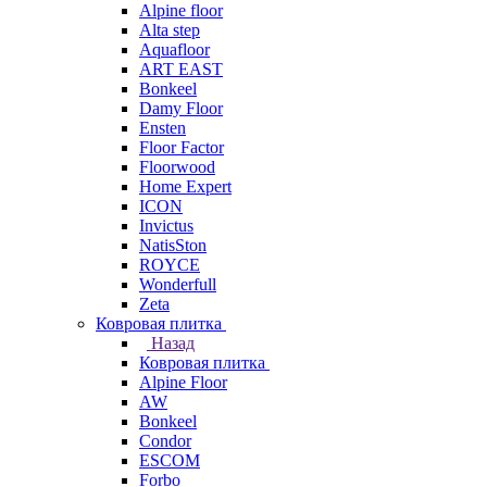
Alpine floor
Alta step
Aquafloor
ART EAST
Bonkeel
Damy Floor
Ensten
Floor Factor
Floorwood
Home Expert
ICON
Invictus
NatisSton
ROYCE
Wonderfull
Zeta
Ковровая плитка
Назад
Ковровая плитка
Alpine Floor
AW
Bonkeel
Condor
ESCOM
Forbo