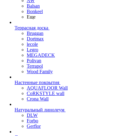
AW
Balsan
Bonkeel
Еще
Террасная доска
Bruggan
Dortmax
lecole
Legro
MEGADECK
Polivan
Terrapol
Wood Family
Настенные покрытия
AQUAFLOOR Wall
CoRKSTYLE wall
Crona Wall
Натуральный линолеум
DLW
Forbo
Gerflor