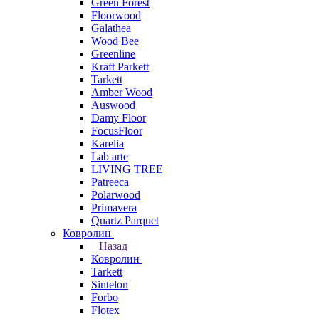
Green Forest
Floorwood
Galathea
Wood Bee
Greenline
Kraft Parkett
Tarkett
Amber Wood
Auswood
Damy Floor
FocusFloor
Karelia
Lab arte
LIVING TREE
Patreeca
Polarwood
Primavera
Quartz Parquet
Ковролин
Назад
Ковролин
Tarkett
Sintelon
Forbo
Flotex