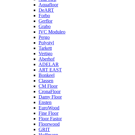
Aquafloor
DeART
Forbo
Gerflor
Grabo
IVC Moduleo
Pergo
Polystyl
Tarkett
Vertigo
Aberhof
ADELAR
ART EAST
Bonkeel
Classen
CM Floor
CronaFloor
Damy Floor
Ensten
EuroWood
Fine Floor
Floor Fastor
Floorwood
GRIT
Hoffmann