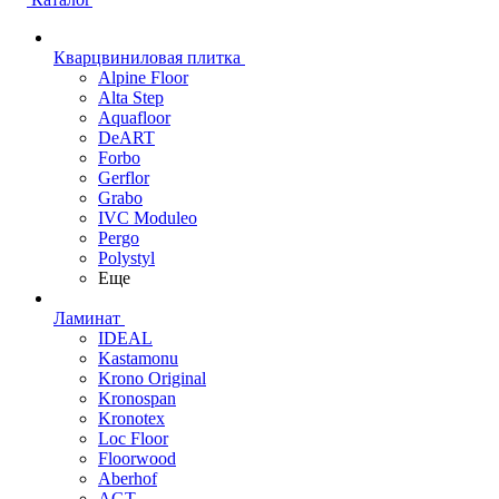
Кварцвиниловая плитка
Alpine Floor
Alta Step
Aquafloor
DeART
Forbo
Gerflor
Grabo
IVC Moduleo
Pergo
Polystyl
Еще
Ламинат
IDEAL
Kastamonu
Krono Original
Kronospan
Kronotex
Loc Floor
Floorwood
Aberhof
AGT