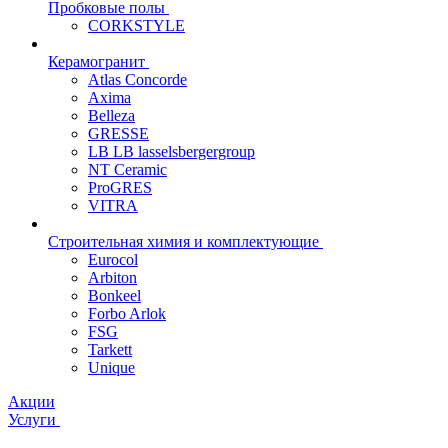
Пробковые полы
CORKSTYLE
Керамогранит
Atlas Concorde
Axima
Belleza
GRESSE
LB LB lasselsbergergroup
NT Ceramic
ProGRES
VITRA
Строительная химия и комплектующие
Eurocol
Arbiton
Bonkeel
Forbo Arlok
FSG
Tarkett
Unique
Акции
Услуги