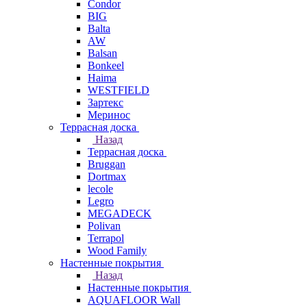
Condor
BIG
Balta
AW
Balsan
Bonkeel
Haima
WESTFIELD
Зартекс
Меринос
Террасная доска
Назад
Террасная доска
Bruggan
Dortmax
lecole
Legro
MEGADECK
Polivan
Terrapol
Wood Family
Настенные покрытия
Назад
Настенные покрытия
AQUAFLOOR Wall