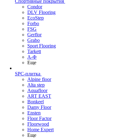
Спортивные покрытия
Condor
DLV Flooring
EcoStep
Forbo
FSG
Gerflor
Grabo
Sport Flooring
Tarkett
А-Ф
Еще
SPC-плитка
Alpine floor
Alta step
Aquafloor
ART EAST
Bonkeel
Damy Floor
Ensten
Floor Factor
Floorwood
Home Expert
Еще