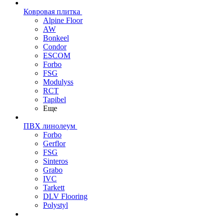
Ковровая плитка
Alpine Floor
AW
Bonkeel
Condor
ESCOM
Forbo
FSG
Modulyss
RCT
Tapibel
Еще
ПВХ линолеум
Forbo
Gerflor
FSG
Sinteros
Grabo
IVC
Tarkett
DLV Flooring
Polystyl