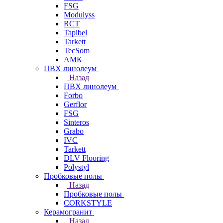
FSG
Modulyss
RCT
Tapibel
Tarkett
TecSom
АМК
ПВХ линолеум
Назад
ПВХ линолеум
Forbo
Gerflor
FSG
Sinteros
Grabo
IVC
Tarkett
DLV Flooring
Polystyl
Пробковые полы
Назад
Пробковые полы
CORKSTYLE
Керамогранит
Назад