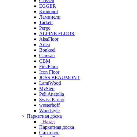
Classen
EGGER
Kronopol
Ламинели
Tarkett
Pergo
ALPINE FLOOR
AlsaFloor
Arteo
Bonkeel
Camsan
CBM
FirstFloor
Icon Floor
JOSS BEAUMONT
LamiWood
MyStep
Peli Anatolia
Swiss Krono
westerhoff
Woodstyle
Паркетная доска
Назад
Паркетная доска
Синтерос