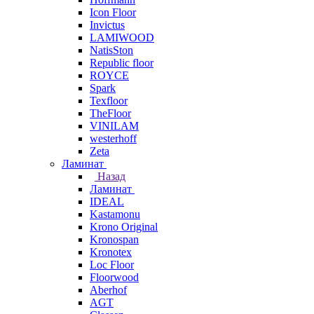
Icon Floor
Invictus
LAMIWOOD
NatisSton
Republic floor
ROYCE
Spark
Texfloor
TheFloor
VINILAM
westerhoff
Zeta
Ламинат
Назад
Ламинат
IDEAL
Kastamonu
Krono Original
Kronospan
Kronotex
Loc Floor
Floorwood
Aberhof
AGT