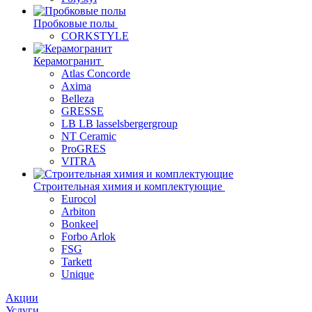
Пробковые полы
CORKSTYLE
Керамогранит
Atlas Concorde
Axima
Belleza
GRESSE
LB LB lasselsbergergroup
NT Ceramic
ProGRES
VITRA
Строительная химия и комплектующие
Eurocol
Arbiton
Bonkeel
Forbo Arlok
FSG
Tarkett
Unique
Акции
Услуги