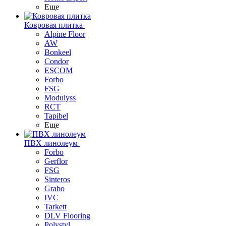
Еще
Ковровая плитка
Alpine Floor
AW
Bonkeel
Condor
ESCOM
Forbo
FSG
Modulyss
RCT
Tapibel
Еще
ПВХ линолеум
Forbo
Gerflor
FSG
Sinteros
Grabo
IVC
Tarkett
DLV Flooring
Polystyl