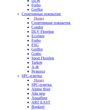
DLW
Forbo
Gerflor
Спортивные покрытия
Назад
Спортивные покрытия
Condor
DLV Flooring
EcoStep
Forbo
FSG
Gerflor
Grabo
Sport Flooring
Tarkett
А-Ф
Резипол
SPC-плитка
Назад
SPC-плитка
Alpine floor
Alta step
Aquafloor
ART EAST
Bonkeel