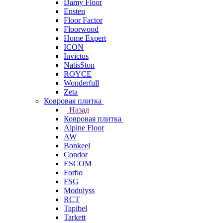
Damy Floor
Ensten
Floor Factor
Floorwood
Home Expert
ICON
Invictus
NatisSton
ROYCE
Wonderfull
Zeta
Ковровая плитка
Назад
Ковровая плитка
Alpine Floor
AW
Bonkeel
Condor
ESCOM
Forbo
FSG
Modulyss
RCT
Tapibel
Tarkett