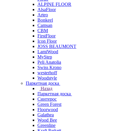
ALPINE FLOOR
AlsaFloor
Arteo
Bonkeel
Camsan
CBM
FirstFloor
Icon Floor
JOSS BEAUMONT
LamiWood
MyStep
Peli Anatolia
Swiss Krono
westerhoff
Woodstyle
Паркетная доска
Назад
Паркетная доска
Синтерос
Green Forest
Floorwood
Galathea
Wood Bee
Greenline
Kraft Parkett