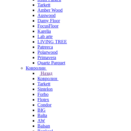
Tarkett
Amber Wood
Auswood
Damy Floor
FocusFloor
Karelia
Lab arte
LIVING TREE
Patreeca
Polarwood
Primavera
Quartz Parquet
Ковролин
Назад
Ковролин
Tarkett
Sintelon
Forbo
Flotex
Condor
BIG
Balta
AW
Balsan