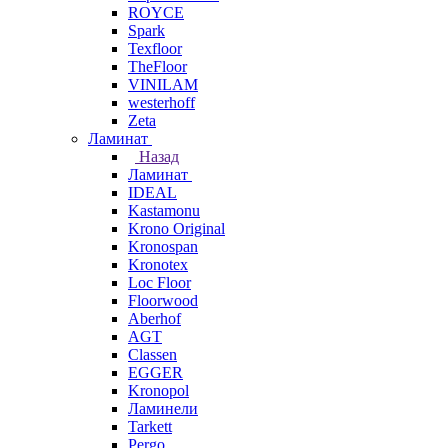
ROYCE
Spark
Texfloor
TheFloor
VINILAM
westerhoff
Zeta
Ламинат
Назад
Ламинат
IDEAL
Kastamonu
Krono Original
Kronospan
Kronotex
Loc Floor
Floorwood
Aberhof
AGT
Classen
EGGER
Kronopol
Ламинели
Tarkett
Pergo