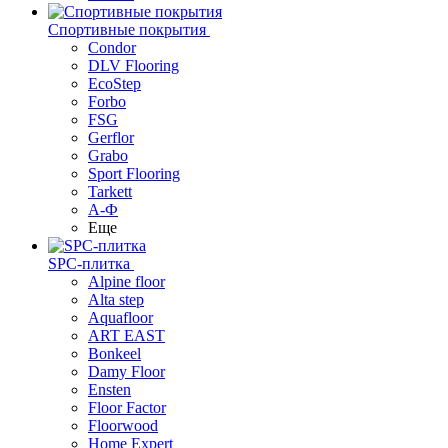
Спортивные покрытия
Condor
DLV Flooring
EcoStep
Forbo
FSG
Gerflor
Grabo
Sport Flooring
Tarkett
А-Ф
Еще
SPC-плитка
Alpine floor
Alta step
Aquafloor
ART EAST
Bonkeel
Damy Floor
Ensten
Floor Factor
Floorwood
Home Expert