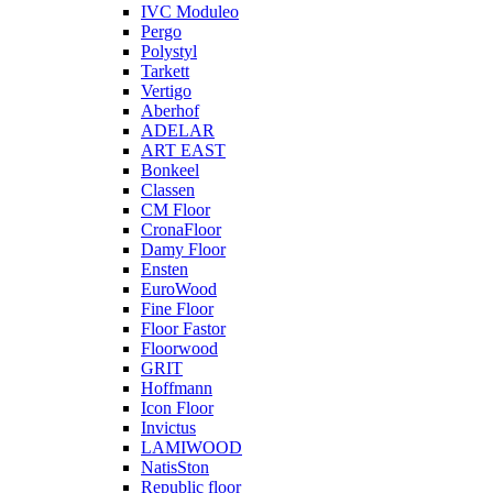
IVC Moduleo
Pergo
Polystyl
Tarkett
Vertigo
Aberhof
ADELAR
ART EAST
Bonkeel
Classen
CM Floor
CronaFloor
Damy Floor
Ensten
EuroWood
Fine Floor
Floor Fastor
Floorwood
GRIT
Hoffmann
Icon Floor
Invictus
LAMIWOOD
NatisSton
Republic floor