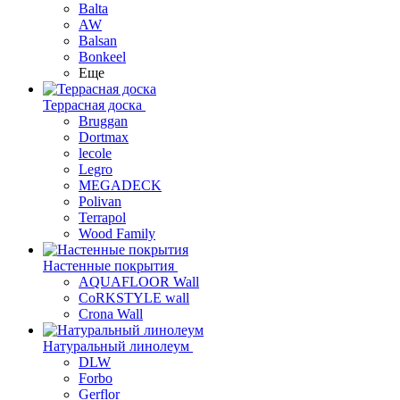
Balta
AW
Balsan
Bonkeel
Еще
Террасная доска
Bruggan
Dortmax
lecole
Legro
MEGADECK
Polivan
Terrapol
Wood Family
Настенные покрытия
AQUAFLOOR Wall
CoRKSTYLE wall
Crona Wall
Натуральный линолеум
DLW
Forbo
Gerflor