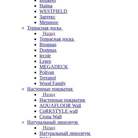
Bonkeel
Haima
WESTFIELD
Зартекс
Меринос
Террасная доска
Назад
Террасная доска
Bruggan
Dortmax
lecole
Legro
MEGADECK
Polivan
Terrapol
Wood Family
Настенные покрытия
Назад
Настенные покрытия
AQUAFLOOR Wall
CoRKSTYLE wall
Crona Wall
Натуральный линолеум
Назад
Натуральный линолеум