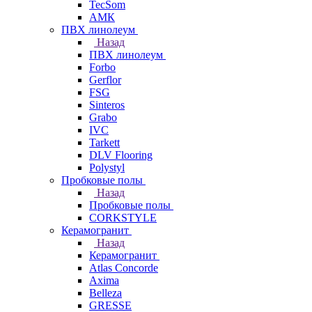
TecSom
АМК
ПВХ линолеум
Назад
ПВХ линолеум
Forbo
Gerflor
FSG
Sinteros
Grabo
IVC
Tarkett
DLV Flooring
Polystyl
Пробковые полы
Назад
Пробковые полы
CORKSTYLE
Керамогранит
Назад
Керамогранит
Atlas Concorde
Axima
Belleza
GRESSE