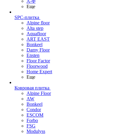
А-Ф
Еще
SPC-плитка
Alpine floor
Alta step
Aquafloor
ART EAST
Bonkeel
Damy Floor
Ensten
Floor Factor
Floorwood
Home Expert
Еще
Ковровая плитка
Alpine Floor
AW
Bonkeel
Condor
ESCOM
Forbo
FSG
Modulyss