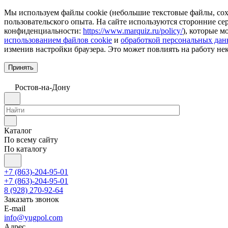
Мы используем файлы cookie (небольшие текстовые файлы, сохр
пользовательского опыта. На сайте используются сторонние с
конфиденциальности:
https://www.marquiz.ru/policy/
), которые м
использованием файлов cookie
и
обработкой персональных да
изменив настройки браузера. Это может повлиять на работу не
Принять
Ростов-на-Дону
Каталог
По всему сайту
По каталогу
+7 (863)-204-95-01
+7 (863)-204-95-01
8 (928) 270-92-64
Заказать звонок
E-mail
info@yugpol.com
Адрес