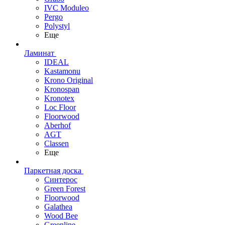
IVC Moduleo
Pergo
Polystyl
Еще
Ламинат
IDEAL
Kastamonu
Krono Original
Kronospan
Kronotex
Loc Floor
Floorwood
Aberhof
AGT
Classen
Еще
Паркетная доска
Синтерос
Green Forest
Floorwood
Galathea
Wood Bee
Greenline