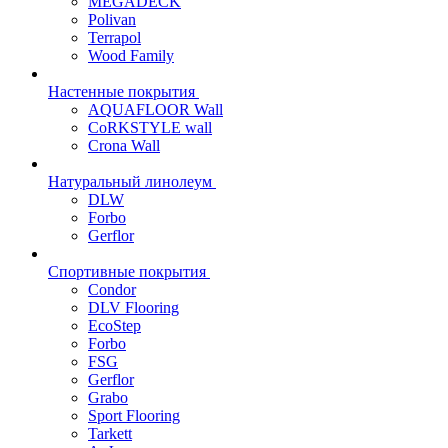
MEGADECK
Polivan
Terrapol
Wood Family
Настенные покрытия
AQUAFLOOR Wall
CoRKSTYLE wall
Crona Wall
Натуральный линолеум
DLW
Forbo
Gerflor
Спортивные покрытия
Condor
DLV Flooring
EcoStep
Forbo
FSG
Gerflor
Grabo
Sport Flooring
Tarkett