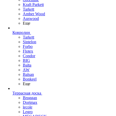
Kraft Parkett
Tarkett
Amber Wood
Auswood
Еще
Ковролин
Tarkett
Sintelon
Forbo
Flotex
Condor
BIG
Balta
AW
Balsan
Bonkeel
Еще
Террасная доска
Bruggan
Dortmax
lecole
Legro