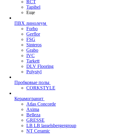
RCT
Tapibel
Еще
ПВХ линолеум
Forbo
Gerflor
FSG
Sinteros
Grabo
IVC
Tarkett
DLV Flooring
Polystyl
Пробковые полы
CORKSTYLE
Керамогранит
Atlas Concorde
Axima
Belleza
GRESSE
LB LB lasselsbergergroup
NT Ceramic