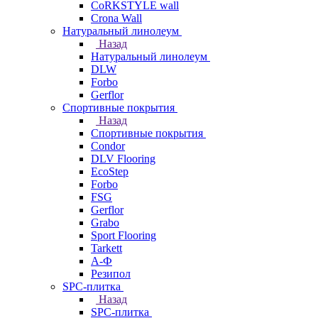
CoRKSTYLE wall
Crona Wall
Натуральный линолеум
Назад
Натуральный линолеум
DLW
Forbo
Gerflor
Спортивные покрытия
Назад
Спортивные покрытия
Condor
DLV Flooring
EcoStep
Forbo
FSG
Gerflor
Grabo
Sport Flooring
Tarkett
А-Ф
Резипол
SPC-плитка
Назад
SPC-плитка