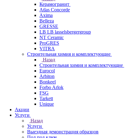
Керамогранит
Atlas Concorde
Axima
Belleza
GRESSE
LB LB lasselsbergergroup
NT Ceramic
ProGRES
VITRA
Строительная химия и комплектующие
Назад
Строительная химия и комплектующие
Eurocol
Arbiton
Bonkeel
Forbo Arlok
FSG
Tarkett
Unique
Акции
Услуги
Назад
Услуги
Выездная демонстрация образцов
Пол под ключ