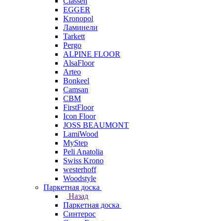
Classen
EGGER
Kronopol
Ламинели
Tarkett
Pergo
ALPINE FLOOR
AlsaFloor
Arteo
Bonkeel
Camsan
CBM
FirstFloor
Icon Floor
JOSS BEAUMONT
LamiWood
MyStep
Peli Anatolia
Swiss Krono
westerhoff
Woodstyle
Паркетная доска
Назад
Паркетная доска
Синтерос