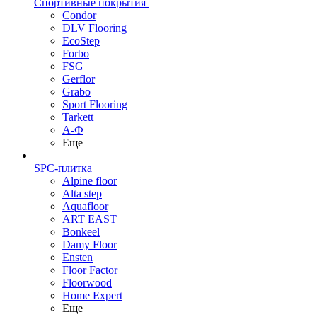
Спортивные покрытия
Condor
DLV Flooring
EcoStep
Forbo
FSG
Gerflor
Grabo
Sport Flooring
Tarkett
А-Ф
Еще
SPC-плитка
Alpine floor
Alta step
Aquafloor
ART EAST
Bonkeel
Damy Floor
Ensten
Floor Factor
Floorwood
Home Expert
Еще