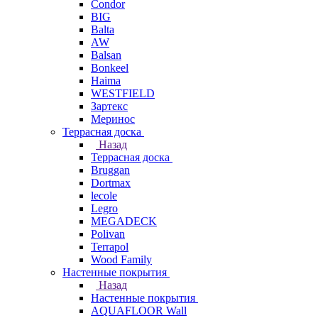
Condor
BIG
Balta
AW
Balsan
Bonkeel
Haima
WESTFIELD
Зартекс
Меринос
Террасная доска
Назад
Террасная доска
Bruggan
Dortmax
lecole
Legro
MEGADECK
Polivan
Terrapol
Wood Family
Настенные покрытия
Назад
Настенные покрытия
AQUAFLOOR Wall