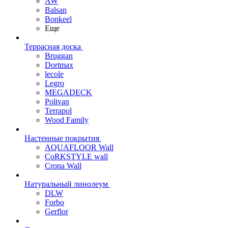
AW
Balsan
Bonkeel
Еще
Террасная доска
Bruggan
Dortmax
lecole
Legro
MEGADECK
Polivan
Terrapol
Wood Family
Настенные покрытия
AQUAFLOOR Wall
CoRKSTYLE wall
Crona Wall
Натуральный линолеум
DLW
Forbo
Gerflor