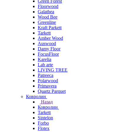
Green Forest
Floorwood
Galathea
Wood Bee
Greenline
Kraft Parkett
Tarkett
Amber Wood
Auswood
Damy Floor
FocusFloor
Karelia
Lab arte
LIVING TREE
Patreeca
Polarwood
Primavera
Quartz Parquet
Ковролин
Назад
Ковролин
Tarkett
Sintelon
Forbo
Flotex