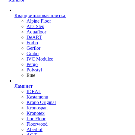
Кварцвиниловая плитка
Alpine Floor
Alta Step
Aquafloor
DeART
Forbo
Gerflor
Grabo
IVC Moduleo
Pergo
Polystyl
Еще
Ламинат
IDEAL
Kastamonu
Krono Original
Kronospan
Kronotex
Loc Floor
Floorwood
Aberhof
AGT