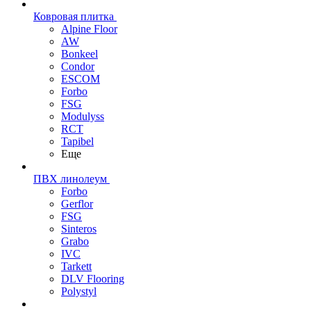
Ковровая плитка
Alpine Floor
AW
Bonkeel
Condor
ESCOM
Forbo
FSG
Modulyss
RCT
Tapibel
Еще
ПВХ линолеум
Forbo
Gerflor
FSG
Sinteros
Grabo
IVC
Tarkett
DLV Flooring
Polystyl