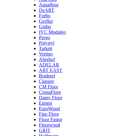
Aquafloor
DeART
Forbo
Gerflor
Grabo
IVC Moduleo
Pergo
Polystyl
Tarkett
Vertigo
Aberhof
ADELAR
ART EAST
Bonkeel
Classen
CM Floor
CronaFloor
Damy Floor
Ensten
EuroWood
Fine Floor
Floor Fastor
Floorwood
GRIT
Hoffmann