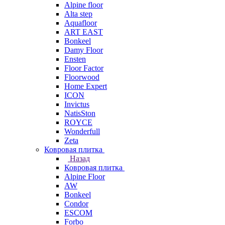
Alpine floor
Alta step
Aquafloor
ART EAST
Bonkeel
Damy Floor
Ensten
Floor Factor
Floorwood
Home Expert
ICON
Invictus
NatisSton
ROYCE
Wonderfull
Zeta
Ковровая плитка
Назад
Ковровая плитка
Alpine Floor
AW
Bonkeel
Condor
ESCOM
Forbo