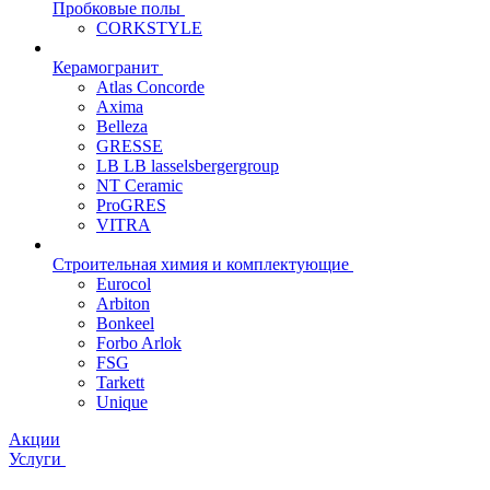
Пробковые полы
CORKSTYLE
Керамогранит
Atlas Concorde
Axima
Belleza
GRESSE
LB LB lasselsbergergroup
NT Ceramic
ProGRES
VITRA
Строительная химия и комплектующие
Eurocol
Arbiton
Bonkeel
Forbo Arlok
FSG
Tarkett
Unique
Акции
Услуги