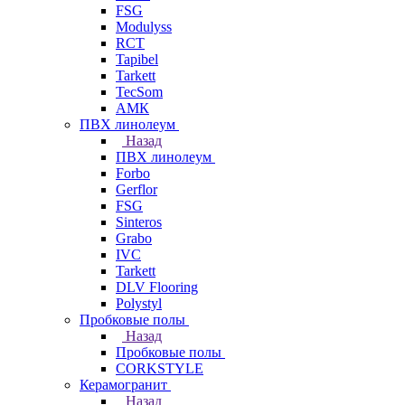
FSG
Modulyss
RCT
Tapibel
Tarkett
TecSom
АМК
ПВХ линолеум
Назад
ПВХ линолеум
Forbo
Gerflor
FSG
Sinteros
Grabo
IVC
Tarkett
DLV Flooring
Polystyl
Пробковые полы
Назад
Пробковые полы
CORKSTYLE
Керамогранит
Назад