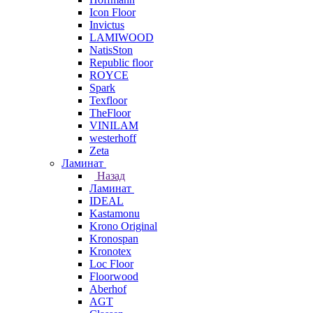
Icon Floor
Invictus
LAMIWOOD
NatisSton
Republic floor
ROYCE
Spark
Texfloor
TheFloor
VINILAM
westerhoff
Zeta
Ламинат
Назад
Ламинат
IDEAL
Kastamonu
Krono Original
Kronospan
Kronotex
Loc Floor
Floorwood
Aberhof
AGT