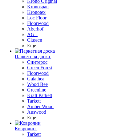
Krono Original
Kronospan
Kronotex
Loc Floor
Floorwood
Aberhof
AGT
Classen
Еще
Паркетная доска
Синтерос
Green Forest
Floorwood
Galathea
Wood Bee
Greenline
Kraft Parkett
Tarkett
Amber Wood
Auswood
Еще
Ковролин
Tarkett