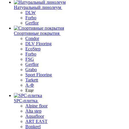
Натуральный линолеум
DLW
Forbo
Gerflor
Спортивные покрытия
Condor
DLV Flooring
EcoStep
Forbo
FSG
Gerflor
Grabo
Sport Flooring
Tarkett
А-Ф
Еще
SPC-плитка
Alpine floor
Alta step
Aquafloor
ART EAST
Bonkeel