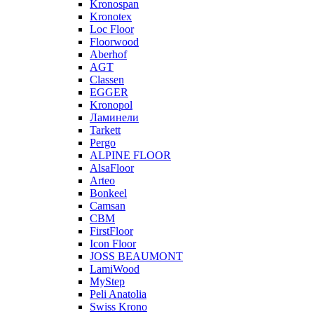
Kronospan
Kronotex
Loc Floor
Floorwood
Aberhof
AGT
Classen
EGGER
Kronopol
Ламинели
Tarkett
Pergo
ALPINE FLOOR
AlsaFloor
Arteo
Bonkeel
Camsan
CBM
FirstFloor
Icon Floor
JOSS BEAUMONT
LamiWood
MyStep
Peli Anatolia
Swiss Krono