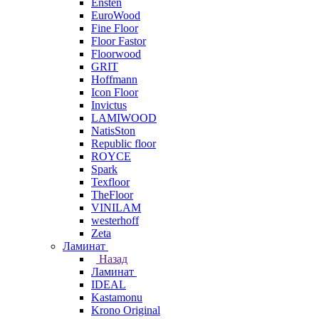
Ensten
EuroWood
Fine Floor
Floor Fastor
Floorwood
GRIT
Hoffmann
Icon Floor
Invictus
LAMIWOOD
NatisSton
Republic floor
ROYCE
Spark
Texfloor
TheFloor
VINILAM
westerhoff
Zeta
Ламинат
Назад
Ламинат
IDEAL
Kastamonu
Krono Original