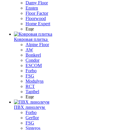
Damy Floor
Ensten
Floor Factor
Floorwood
Home Expert
Еще
Ковровая плитка
Alpine Floor
AW
Bonkeel
Condor
ESCOM
Forbo
FSG
Modulyss
RCT
Tapibel
Еще
ПВХ линолеум
Forbo
Gerflor
FSG
Sinteros