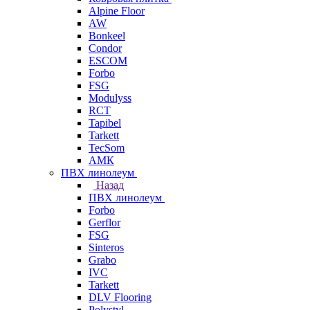
Alpine Floor
AW
Bonkeel
Condor
ESCOM
Forbo
FSG
Modulyss
RCT
Tapibel
Tarkett
TecSom
АМК
ПВХ линолеум
Назад
ПВХ линолеум
Forbo
Gerflor
FSG
Sinteros
Grabo
IVC
Tarkett
DLV Flooring
Polystyl