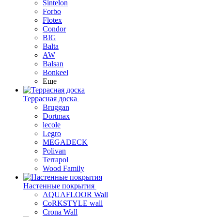
Sintelon
Forbo
Flotex
Condor
BIG
Balta
AW
Balsan
Bonkeel
Еще
Террасная доска
Bruggan
Dortmax
lecole
Legro
MEGADECK
Polivan
Terrapol
Wood Family
Настенные покрытия
AQUAFLOOR Wall
CoRKSTYLE wall
Crona Wall