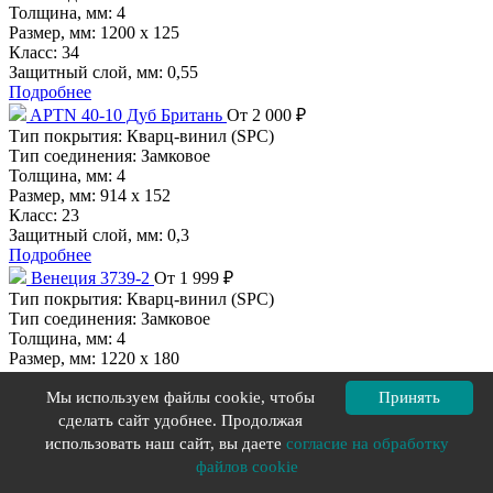
Толщина, мм:
4
Размер, мм:
1200 х 125
Класс:
34
Защитный слой, мм:
0,55
Подробнее
APTN 40-10 Дуб Британь
От 2 000 ₽
Тип покрытия:
Кварц-винил (SPC)
Тип соединения:
Замковое
Толщина, мм:
4
Размер, мм:
914 х 152
Класс:
23
Защитный слой, мм:
0,3
Подробнее
Венеция 3739-2
От 1 999 ₽
Тип покрытия:
Кварц-винил (SPC)
Тип соединения:
Замковое
Толщина, мм:
4
Размер, мм:
1220 х 180
Класс:
34
Защитный слой, мм:
0,3
Мы используем файлы cookie, чтобы
Принять
Подробнее
сделать сайт удобнее. Продолжая
APTN 40-2 Ясень Приморский
От 2 000 ₽
использовать наш сайт, вы даете
согласие на обработку
Тип покрытия:
Кварц-винил (SPC)
файлов cookie
Тип соединения:
Замковое