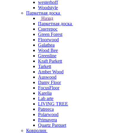
westerhoff
Woodstyle
Паркетная доска
Назад
Паркетная доска
Синтерос
Green Forest
Floorwood
Galathea
Wood Bee
Greenline
Kraft Parkett
Tarkett
Amber Wood
Auswood
Damy Floor
FocusFloor
Karelia
Lab arte
LIVING TREE
Patreeca
Polarwood
Primavera
Quartz Parquet
Ковролин