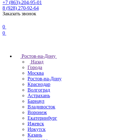
+7 (863)-204-95-01
8 (928) 270-92-64
Заказать звонок
0
0
Ростов-на-Дону
Назад
Города
Москва
Ростов-на-Дону
Краснодар
Волгоград
Астрахань
Барнаул
Владивосток
Воронеж
Екатеринбург
Ижевск
Иркутск
Казань