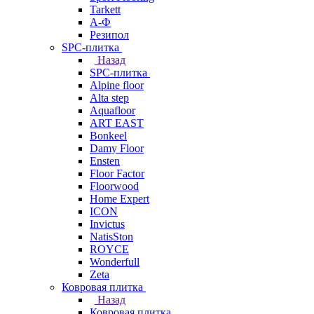
Tarkett
А-Ф
Резипол
SPC-плитка
Назад
SPC-плитка
Alpine floor
Alta step
Aquafloor
ART EAST
Bonkeel
Damy Floor
Ensten
Floor Factor
Floorwood
Home Expert
ICON
Invictus
NatisSton
ROYCE
Wonderfull
Zeta
Ковровая плитка
Назад
Ковровая плитка