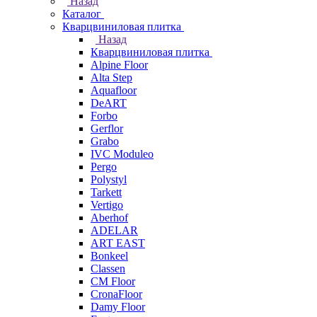
Назад
Каталог
Кварцвиниловая плитка
Назад
Кварцвиниловая плитка
Alpine Floor
Alta Step
Aquafloor
DeART
Forbo
Gerflor
Grabo
IVC Moduleo
Pergo
Polystyl
Tarkett
Vertigo
Aberhof
ADELAR
ART EAST
Bonkeel
Classen
CM Floor
CronaFloor
Damy Floor