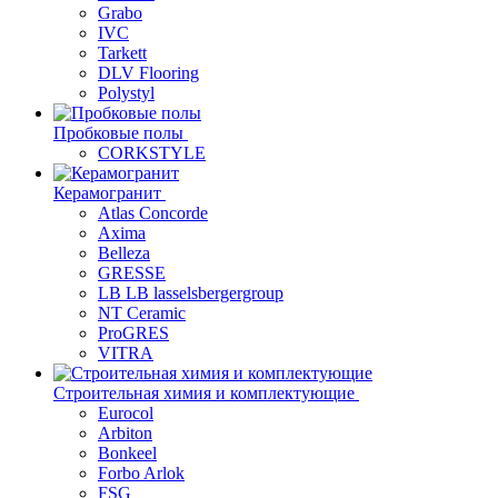
Grabo
IVC
Tarkett
DLV Flooring
Polystyl
Пробковые полы
CORKSTYLE
Керамогранит
Atlas Concorde
Axima
Belleza
GRESSE
LB LB lasselsbergergroup
NT Ceramic
ProGRES
VITRA
Строительная химия и комплектующие
Eurocol
Arbiton
Bonkeel
Forbo Arlok
FSG