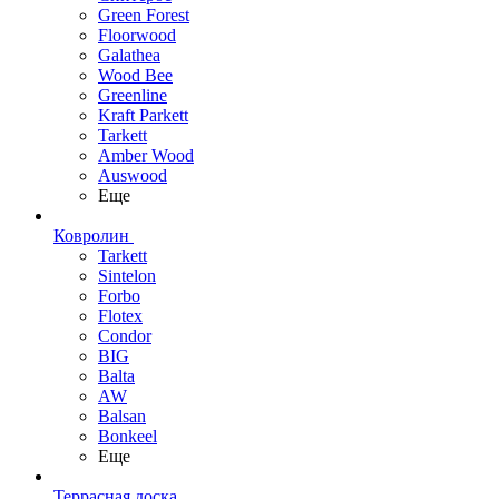
Green Forest
Floorwood
Galathea
Wood Bee
Greenline
Kraft Parkett
Tarkett
Amber Wood
Auswood
Еще
Ковролин
Tarkett
Sintelon
Forbo
Flotex
Condor
BIG
Balta
AW
Balsan
Bonkeel
Еще
Террасная доска