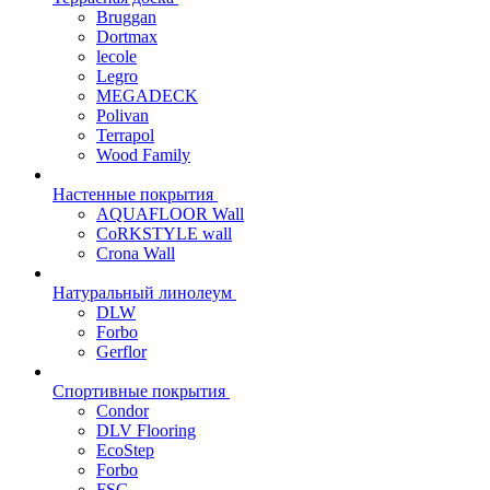
Bruggan
Dortmax
lecole
Legro
MEGADECK
Polivan
Terrapol
Wood Family
Настенные покрытия
AQUAFLOOR Wall
CoRKSTYLE wall
Crona Wall
Натуральный линолеум
DLW
Forbo
Gerflor
Спортивные покрытия
Condor
DLV Flooring
EcoStep
Forbo
FSG