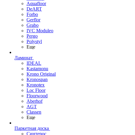
Aquafloor
DeART
Forbo
Gerflor
Grabo
IVC Moduleo
Pergo
Polystyl
Еще
Ламинат
IDEAL
Kastamonu
Krono Original
Kronospan
Kronotex
Loc Floor
Floorwood
Aberhof
AGT
Classen
Еще
Паркетная доска
Синтерос