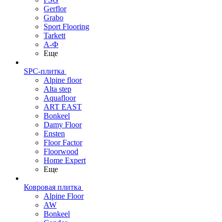
Gerflor
Grabo
Sport Flooring
Tarkett
А-Ф
Еще
SPC-плитка
Alpine floor
Alta step
Aquafloor
ART EAST
Bonkeel
Damy Floor
Ensten
Floor Factor
Floorwood
Home Expert
Еще
Ковровая плитка
Alpine Floor
AW
Bonkeel