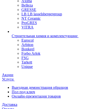
Axima
Belleza
GRESSE
LB LB lasselsbergergroup
NT Ceramic
ProGRES
VITRA
Строительная химия и комплектующие
Eurocol
Arbiton
Bonkeel
Forbo Arlok
FSG
Tarkett
Unique
Акции
Услуги
Выездная демонстрация образцов
Пол под ключ
Онлайн-презентация товаров
Доставка
Оплата