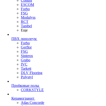
Condor
ESCOM
Forbo
FSG
Modulyss
RCT
Tapibel
Еще
ПВХ линолеум
Forbo
Gerflor
FSG
Sinteros
Grabo
IVC
Tarkett
DLV Flooring
Polystyl
Пробковые полы
CORKSTYLE
Керамогранит
Atlas Concorde