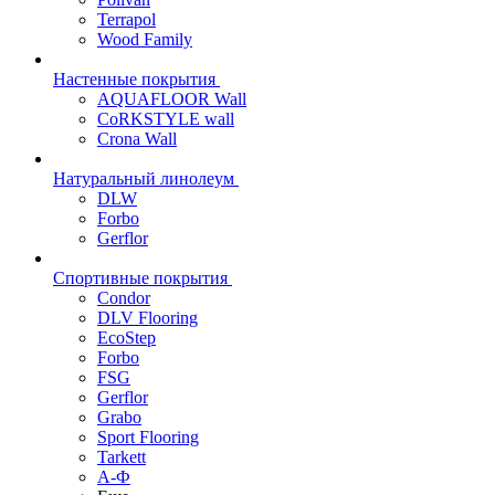
Terrapol
Wood Family
Настенные покрытия
AQUAFLOOR Wall
CoRKSTYLE wall
Crona Wall
Натуральный линолеум
DLW
Forbo
Gerflor
Спортивные покрытия
Condor
DLV Flooring
EcoStep
Forbo
FSG
Gerflor
Grabo
Sport Flooring
Tarkett
А-Ф