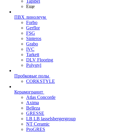
Tapibel
Еще
ПВХ линолеум
Forbo
Gerflor
FSG
Sinteros
Grabo
IVC
Tarkett
DLV Flooring
Polystyl
Пробковые полы
CORKSTYLE
Керамогранит
Atlas Concorde
Axima
Belleza
GRESSE
LB LB lasselsbergergroup
NT Ceramic
ProGRES