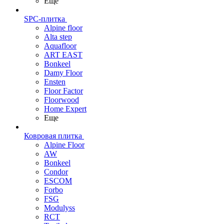
Еще
SPC-плитка
Alpine floor
Alta step
Aquafloor
ART EAST
Bonkeel
Damy Floor
Ensten
Floor Factor
Floorwood
Home Expert
Еще
Ковровая плитка
Alpine Floor
AW
Bonkeel
Condor
ESCOM
Forbo
FSG
Modulyss
RCT