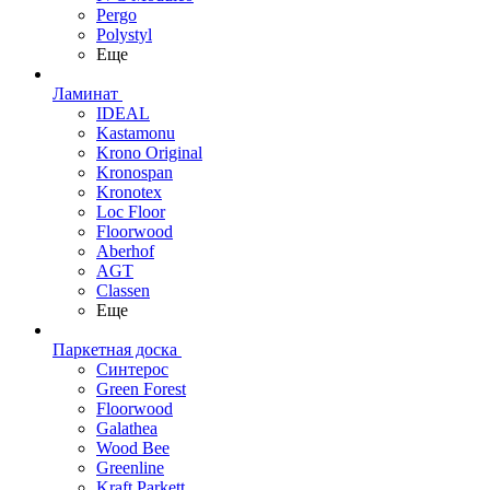
Pergo
Polystyl
Еще
Ламинат
IDEAL
Kastamonu
Krono Original
Kronospan
Kronotex
Loc Floor
Floorwood
Aberhof
AGT
Classen
Еще
Паркетная доска
Синтерос
Green Forest
Floorwood
Galathea
Wood Bee
Greenline
Kraft Parkett