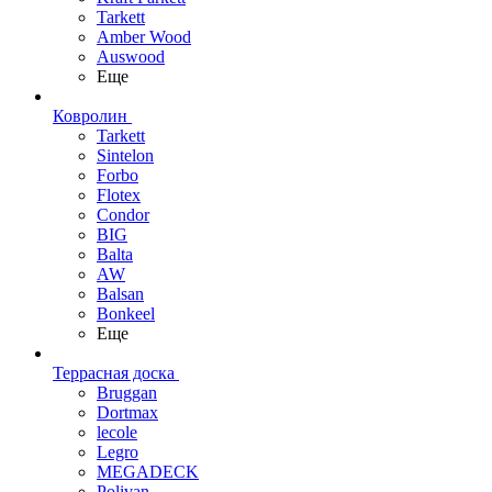
Tarkett
Amber Wood
Auswood
Еще
Ковролин
Tarkett
Sintelon
Forbo
Flotex
Condor
BIG
Balta
AW
Balsan
Bonkeel
Еще
Террасная доска
Bruggan
Dortmax
lecole
Legro
MEGADECK
Polivan