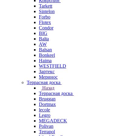
Ковролин
Tarkett
Sintelon
Forbo
Flotex
Condor
BIG
Balta
AW
Balsan
Bonkeel
Haima
WESTFIELD
Зартекс
Меринос
Террасная доска
Назад
Террасная доска
Bruggan
Dortmax
lecole
Legro
MEGADECK
Polivan
Terrapol