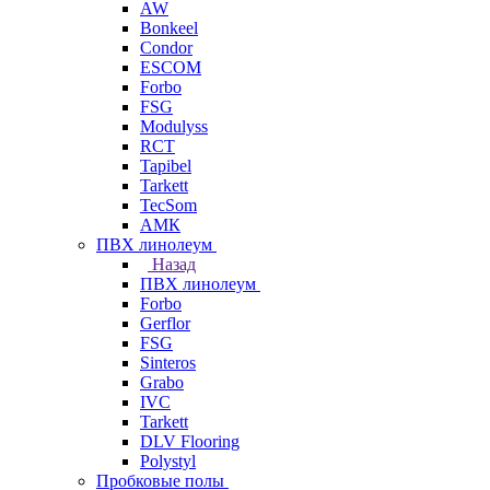
AW
Bonkeel
Condor
ESCOM
Forbo
FSG
Modulyss
RCT
Tapibel
Tarkett
TecSom
АМК
ПВХ линолеум
Назад
ПВХ линолеум
Forbo
Gerflor
FSG
Sinteros
Grabo
IVC
Tarkett
DLV Flooring
Polystyl
Пробковые полы