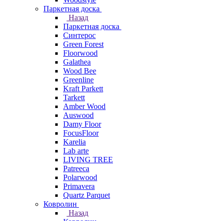
Паркетная доска
Назад
Паркетная доска
Синтерос
Green Forest
Floorwood
Galathea
Wood Bee
Greenline
Kraft Parkett
Tarkett
Amber Wood
Auswood
Damy Floor
FocusFloor
Karelia
Lab arte
LIVING TREE
Patreeca
Polarwood
Primavera
Quartz Parquet
Ковролин
Назад