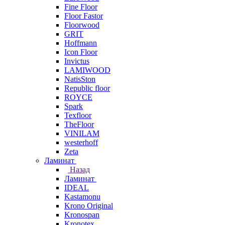
Fine Floor
Floor Fastor
Floorwood
GRIT
Hoffmann
Icon Floor
Invictus
LAMIWOOD
NatisSton
Republic floor
ROYCE
Spark
Texfloor
TheFloor
VINILAM
westerhoff
Zeta
Ламинат
Назад
Ламинат
IDEAL
Kastamonu
Krono Original
Kronospan
Kronotex