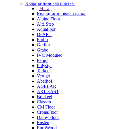
Кварцвиниловая плитка
Назад
Кварцвиниловая плитка
Alpine Floor
Alta Step
Aquafloor
DeART
Forbo
Gerflor
Grabo
IVC Moduleo
Pergo
Polystyl
Tarkett
Vertigo
Aberhof
ADELAR
ART EAST
Bonkeel
Classen
CM Floor
CronaFloor
Damy Floor
Ensten
EuroWood