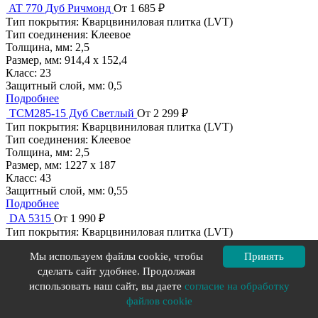
AT 770 Дуб Ричмонд
От 1 685 ₽
Тип покрытия:
Кварцвиниловая плитка (LVT)
Тип соединения:
Клеевое
Толщина, мм:
2,5
Размер, мм:
914,4 х 152,4
Класс:
23
Защитный слой, мм:
0,5
Подробнее
TCM285-15 Дуб Светлый
От 2 299 ₽
Тип покрытия:
Кварцвиниловая плитка (LVT)
Тип соединения:
Клеевое
Толщина, мм:
2,5
Размер, мм:
1227 х 187
Класс:
43
Защитный слой, мм:
0,55
Подробнее
DA 5315
От 1 990 ₽
Тип покрытия:
Кварцвиниловая плитка (LVT)
Тип соединения:
Клеевое
Мы используем файлы cookie, чтобы
Принять
Толщина, мм:
2,5
Размер, мм:
935 х 187
сделать сайт удобнее. Продолжая
Класс:
43
использовать наш сайт, вы даете
согласие на обработку
Защитный слой, мм:
0,5
файлов cookie
Подробнее