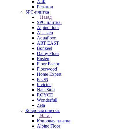
А-Ф
Резипол
SPC-плитка
Назад
SPC-плитка
Alpine floor
Alta step
Aquafloor
ART EAST
Bonkeel
Damy Floor
Ensten
Floor Factor
Floorwood
Home Expert
ICON
Invictus
NatisSton
ROYCE
Wonderfull
Zeta
Ковровая плитка
Назад
Ковровая плитка
Alpine Floor