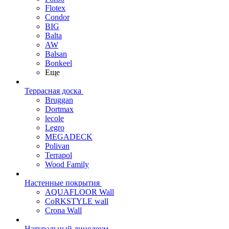
Flotex
Condor
BIG
Balta
AW
Balsan
Bonkeel
Еще
Террасная доска
Bruggan
Dortmax
lecole
Legro
MEGADECK
Polivan
Terrapol
Wood Family
Настенные покрытия
AQUAFLOOR Wall
CoRKSTYLE wall
Crona Wall
Натуральный линолеум