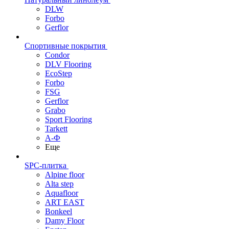
DLW
Forbo
Gerflor
Спортивные покрытия
Condor
DLV Flooring
EcoStep
Forbo
FSG
Gerflor
Grabo
Sport Flooring
Tarkett
А-Ф
Еще
SPC-плитка
Alpine floor
Alta step
Aquafloor
ART EAST
Bonkeel
Damy Floor