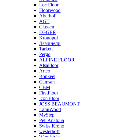
Loc Floor
Floorwood
Aberhof
AGT
Classen
EGGER
Kronopol
Ламинели
Tarkett
Pergo
ALPINE FLOOR
AlsaFloor
Arteo
Bonkeel
Camsan
CBM
FirstFloor
Icon Floor
JOSS BEAUMONT
LamiWood
MyStep
Peli Anatolia
Swiss Krono
westerhoff
Woodstyle