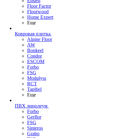
Ensten
Floor Factor
Floorwood
Home Expert
Еще
Ковровая плитка
Alpine Floor
AW
Bonkeel
Condor
ESCOM
Forbo
FSG
Modulyss
RCT
Tapibel
Еще
ПВХ линолеум
Forbo
Gerflor
FSG
Sinteros
Grabo