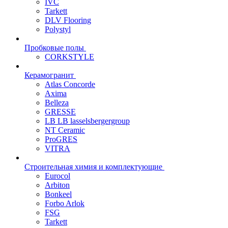
IVC
Tarkett
DLV Flooring
Polystyl
Пробковые полы
CORKSTYLE
Керамогранит
Atlas Concorde
Axima
Belleza
GRESSE
LB LB lasselsbergergroup
NT Ceramic
ProGRES
VITRA
Строительная химия и комплектующие
Eurocol
Arbiton
Bonkeel
Forbo Arlok
FSG
Tarkett