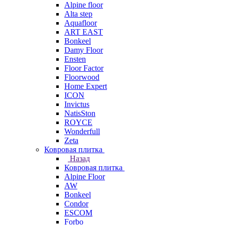
Alpine floor
Alta step
Aquafloor
ART EAST
Bonkeel
Damy Floor
Ensten
Floor Factor
Floorwood
Home Expert
ICON
Invictus
NatisSton
ROYCE
Wonderfull
Zeta
Ковровая плитка
Назад
Ковровая плитка
Alpine Floor
AW
Bonkeel
Condor
ESCOM
Forbo