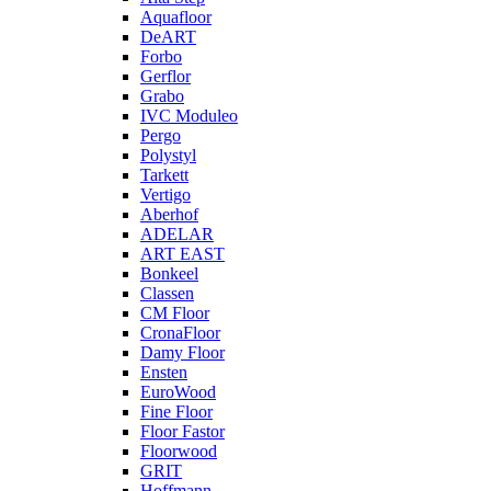
Aquafloor
DeART
Forbo
Gerflor
Grabo
IVC Moduleo
Pergo
Polystyl
Tarkett
Vertigo
Aberhof
ADELAR
ART EAST
Bonkeel
Classen
CM Floor
CronaFloor
Damy Floor
Ensten
EuroWood
Fine Floor
Floor Fastor
Floorwood
GRIT
Hoffmann