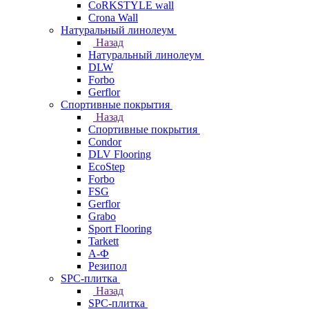
CoRKSTYLE wall
Crona Wall
Натуральный линолеум
Назад
Натуральный линолеум
DLW
Forbo
Gerflor
Спортивные покрытия
Назад
Спортивные покрытия
Condor
DLV Flooring
EcoStep
Forbo
FSG
Gerflor
Grabo
Sport Flooring
Tarkett
А-Ф
Резипол
SPC-плитка
Назад
SPC-плитка