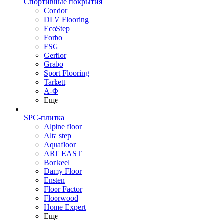
Спортивные покрытия
Condor
DLV Flooring
EcoStep
Forbo
FSG
Gerflor
Grabo
Sport Flooring
Tarkett
А-Ф
Еще
SPC-плитка
Alpine floor
Alta step
Aquafloor
ART EAST
Bonkeel
Damy Floor
Ensten
Floor Factor
Floorwood
Home Expert
Еще