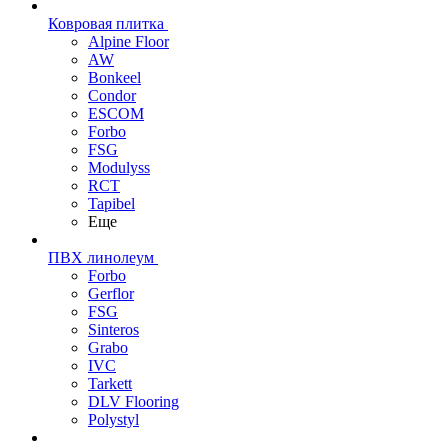
Ковровая плитка
Alpine Floor
AW
Bonkeel
Condor
ESCOM
Forbo
FSG
Modulyss
RCT
Tapibel
Еще
ПВХ линолеум
Forbo
Gerflor
FSG
Sinteros
Grabo
IVC
Tarkett
DLV Flooring
Polystyl