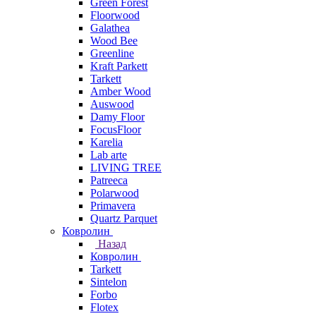
Green Forest
Floorwood
Galathea
Wood Bee
Greenline
Kraft Parkett
Tarkett
Amber Wood
Auswood
Damy Floor
FocusFloor
Karelia
Lab arte
LIVING TREE
Patreeca
Polarwood
Primavera
Quartz Parquet
Ковролин
Назад
Ковролин
Tarkett
Sintelon
Forbo
Flotex