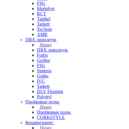
FSG
Modulyss
RCT
Tapibel
Tarkett
TecSom
АМК
ПВХ линолеум
Назад
ПВХ линолеум
Forbo
Gerflor
FSG
Sinteros
Grabo
IVC
Tarkett
DLV Flooring
Polystyl
Пробковые полы
Назад
Пробковые полы
CORKSTYLE
Керамогранит
Назад