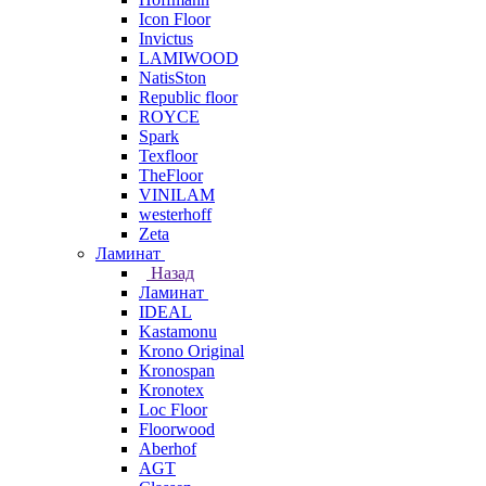
Icon Floor
Invictus
LAMIWOOD
NatisSton
Republic floor
ROYCE
Spark
Texfloor
TheFloor
VINILAM
westerhoff
Zeta
Ламинат
Назад
Ламинат
IDEAL
Kastamonu
Krono Original
Kronospan
Kronotex
Loc Floor
Floorwood
Aberhof
AGT