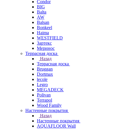
Condor
BIG
Balta
AW
Balsan
Bonkeel
Haima
WESTFIELD
Зартекс
Меринос
Террасная доска
Назад
Террасная доска
Bruggan
Dortmax
lecole
Legro
MEGADECK
Polivan
Terrapol
Wood Family
Настенные покрытия
Назад
Настенные покрытия
AQUAFLOOR Wall