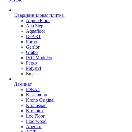
Кварцвиниловая плитка
Alpine Floor
Alta Step
Aquafloor
DeART
Forbo
Gerflor
Grabo
IVC Moduleo
Pergo
Polystyl
Еще
Ламинат
IDEAL
Kastamonu
Krono Original
Kronospan
Kronotex
Loc Floor
Floorwood
Aberhof
AGT