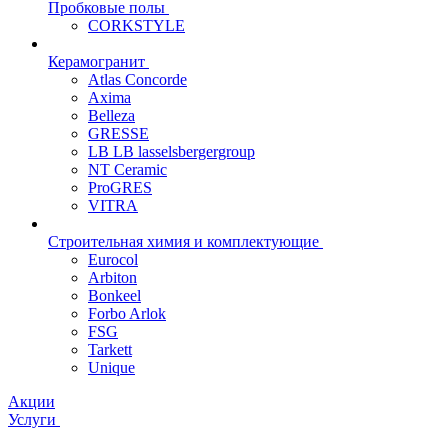
Пробковые полы
CORKSTYLE
Керамогранит
Atlas Concorde
Axima
Belleza
GRESSE
LB LB lasselsbergergroup
NT Ceramic
ProGRES
VITRA
Строительная химия и комплектующие
Eurocol
Arbiton
Bonkeel
Forbo Arlok
FSG
Tarkett
Unique
Акции
Услуги