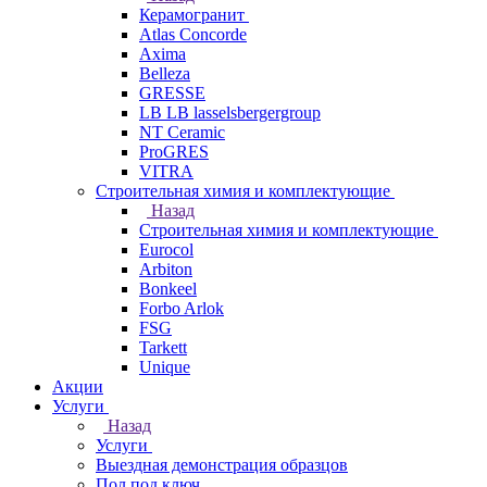
Керамогранит
Atlas Concorde
Axima
Belleza
GRESSE
LB LB lasselsbergergroup
NT Ceramic
ProGRES
VITRA
Строительная химия и комплектующие
Назад
Строительная химия и комплектующие
Eurocol
Arbiton
Bonkeel
Forbo Arlok
FSG
Tarkett
Unique
Акции
Услуги
Назад
Услуги
Выездная демонстрация образцов
Пол под ключ