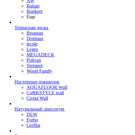
AW
Balsan
Bonkeel
Еще
Террасная доска
Bruggan
Dortmax
lecole
Legro
MEGADECK
Polivan
Terrapol
Wood Family
Настенные покрытия
AQUAFLOOR Wall
CoRKSTYLE wall
Crona Wall
Натуральный линолеум
DLW
Forbo
Gerflor