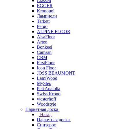
Classen
EGGER
Kronopol
Ламинели
Tarkett
Pergo
ALPINE FLOOR
AlsaFloor
Arteo
Bonkeel
Camsan
CBM
FirstFloor
Icon Floor
JOSS BEAUMONT
LamiWood
MyStep
Peli Anatolia
Swiss Krono
westerhoff
Woodstyle
Паркетная доска
Назад
Паркетная доска
Синтерос