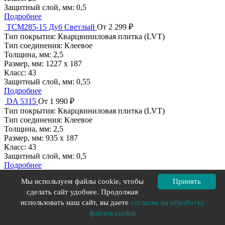
Защитный слой, мм:
0,5
Подробнее
TCM285-15 Дуб Светлый
От 2 299 ₽
Тип покрытия:
Кварцвиниловая плитка (LVT)
Тип соединения:
Клеевое
Толщина, мм:
2,5
Размер, мм:
1227 х 187
Класс:
43
Защитный слой, мм:
0,55
Подробнее
DA 5315
От 1 990 ₽
Тип покрытия:
Кварцвиниловая плитка (LVT)
Тип соединения:
Клеевое
Толщина, мм:
2,5
Размер, мм:
935 х 187
Класс:
43
Защитный слой, мм:
0,5
Подробнее
DA 7011
От 1 990 ₽
Мы используем файлы cookie, чтобы
Принять
Тип покрытия:
Кварцвиниловая плитка (LVT)
сделать сайт удобнее. Продолжая
Тип соединения:
Клеевое
использовать наш сайт, вы даете
согласие на обработку
Толщина, мм:
2,5
Размер, мм:
935 х 187
файлов cookie
Класс:
43