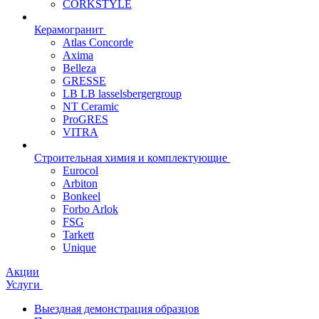
CORKSTYLE
Керамогранит
Atlas Concorde
Axima
Belleza
GRESSE
LB LB lasselsbergergroup
NT Ceramic
ProGRES
VITRA
Строительная химия и комплектующие
Eurocol
Arbiton
Bonkeel
Forbo Arlok
FSG
Tarkett
Unique
Акции
Услуги
Выездная демонстрация образцов