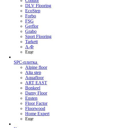
Condor
DLV Flooring
EcoStep
Forbo
FSG
Gerflor
Grabo
Sport Flooring
Tarkett
А-Ф
Еще
SPC-плитка
Alpine floor
Alta step
Aquafloor
ART EAST
Bonkeel
Damy Floor
Ensten
Floor Factor
Floorwood
Home Expert
Еще