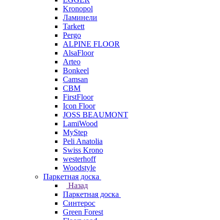
Kronopol
Ламинели
Tarkett
Pergo
ALPINE FLOOR
AlsaFloor
Arteo
Bonkeel
Camsan
CBM
FirstFloor
Icon Floor
JOSS BEAUMONT
LamiWood
MyStep
Peli Anatolia
Swiss Krono
westerhoff
Woodstyle
Паркетная доска
Назад
Паркетная доска
Синтерос
Green Forest