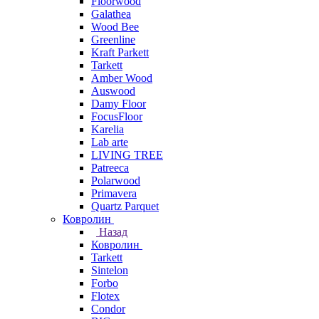
Floorwood
Galathea
Wood Bee
Greenline
Kraft Parkett
Tarkett
Amber Wood
Auswood
Damy Floor
FocusFloor
Karelia
Lab arte
LIVING TREE
Patreeca
Polarwood
Primavera
Quartz Parquet
Ковролин
Назад
Ковролин
Tarkett
Sintelon
Forbo
Flotex
Condor