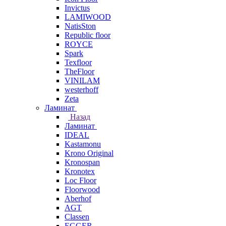
Invictus
LAMIWOOD
NatisSton
Republic floor
ROYCE
Spark
Texfloor
TheFloor
VINILAM
westerhoff
Zeta
Ламинат
Назад
Ламинат
IDEAL
Kastamonu
Krono Original
Kronospan
Kronotex
Loc Floor
Floorwood
Aberhof
AGT
Classen
EGGER