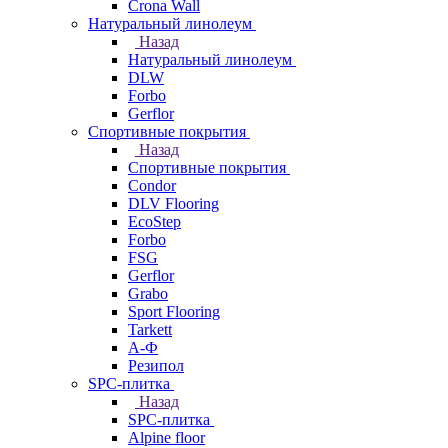
Crona Wall
Натуральный линолеум
Назад
Натуральный линолеум
DLW
Forbo
Gerflor
Спортивные покрытия
Назад
Спортивные покрытия
Condor
DLV Flooring
EcoStep
Forbo
FSG
Gerflor
Grabo
Sport Flooring
Tarkett
А-Ф
Резипол
SPC-плитка
Назад
SPC-плитка
Alpine floor