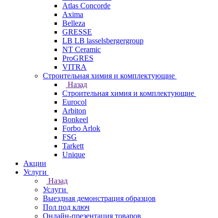
Atlas Concorde
Axima
Belleza
GRESSE
LB LB lasselsbergergroup
NT Ceramic
ProGRES
VITRA
Строительная химия и комплектующие
Назад
Строительная химия и комплектующие
Eurocol
Arbiton
Bonkeel
Forbo Arlok
FSG
Tarkett
Unique
Акции
Услуги
Назад
Услуги
Выездная демонстрация образцов
Пол под ключ
Онлайн-презентация товаров