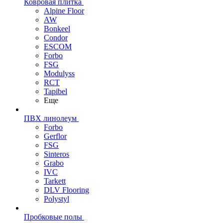
Ковровая плитка
Alpine Floor
AW
Bonkeel
Condor
ESCOM
Forbo
FSG
Modulyss
RCT
Tapibel
Еще
ПВХ линолеум
Forbo
Gerflor
FSG
Sinteros
Grabo
IVC
Tarkett
DLV Flooring
Polystyl
Пробковые полы