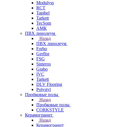
Modulyss
RCT
Tapibel
Tarkett
TecSom
АМК
ПВХ линолеум
Назад
ПВХ линолеум
Forbo
Gerflor
FSG
Sinteros
Grabo
IVC
Tarkett
DLV Flooring
Polystyl
Пробковые полы
Назад
Пробковые полы
CORKSTYLE
Керамогранит
Назад
Керамогранит