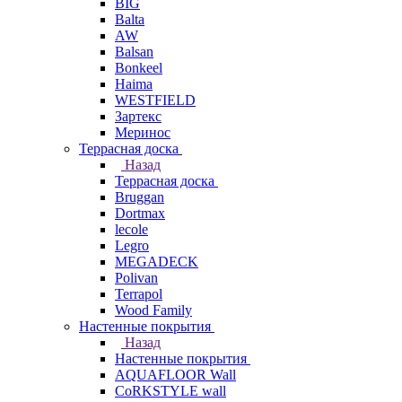
BIG
Balta
AW
Balsan
Bonkeel
Haima
WESTFIELD
Зартекс
Меринос
Террасная доска
Назад
Террасная доска
Bruggan
Dortmax
lecole
Legro
MEGADECK
Polivan
Terrapol
Wood Family
Настенные покрытия
Назад
Настенные покрытия
AQUAFLOOR Wall
CoRKSTYLE wall