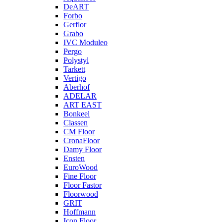
DeART
Forbo
Gerflor
Grabo
IVC Moduleo
Pergo
Polystyl
Tarkett
Vertigo
Aberhof
ADELAR
ART EAST
Bonkeel
Classen
CM Floor
CronaFloor
Damy Floor
Ensten
EuroWood
Fine Floor
Floor Fastor
Floorwood
GRIT
Hoffmann
Icon Floor