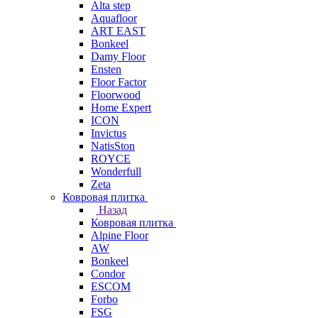
Alta step
Aquafloor
ART EAST
Bonkeel
Damy Floor
Ensten
Floor Factor
Floorwood
Home Expert
ICON
Invictus
NatisSton
ROYCE
Wonderfull
Zeta
Ковровая плитка
Назад
Ковровая плитка
Alpine Floor
AW
Bonkeel
Condor
ESCOM
Forbo
FSG