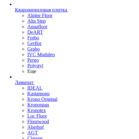
Кварцвиниловая плитка
Alpine Floor
Alta Step
Aquafloor
DeART
Forbo
Gerflor
Grabo
IVC Moduleo
Pergo
Polystyl
Еще
Ламинат
IDEAL
Kastamonu
Krono Original
Kronospan
Kronotex
Loc Floor
Floorwood
Aberhof
AGT
Classen