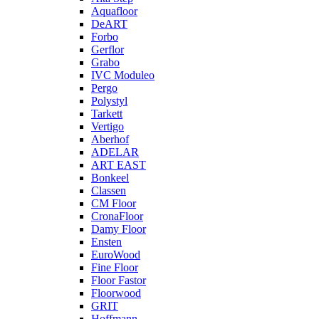
Aquafloor
DeART
Forbo
Gerflor
Grabo
IVC Moduleo
Pergo
Polystyl
Tarkett
Vertigo
Aberhof
ADELAR
ART EAST
Bonkeel
Classen
CM Floor
CronaFloor
Damy Floor
Ensten
EuroWood
Fine Floor
Floor Fastor
Floorwood
GRIT
Hoffmann