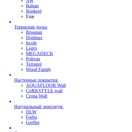
AW
Balsan
Bonkeel
Еще
Террасная доска
Bruggan
Dortmax
lecole
Legro
MEGADECK
Polivan
Terrapol
Wood Family
Настенные покрытия
AQUAFLOOR Wall
CoRKSTYLE wall
Crona Wall
Натуральный линолеум
DLW
Forbo
Gerflor