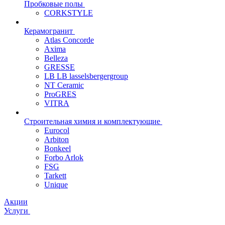
Пробковые полы
CORKSTYLE
Керамогранит
Atlas Concorde
Axima
Belleza
GRESSE
LB LB lasselsbergergroup
NT Ceramic
ProGRES
VITRA
Строительная химия и комплектующие
Eurocol
Arbiton
Bonkeel
Forbo Arlok
FSG
Tarkett
Unique
Акции
Услуги