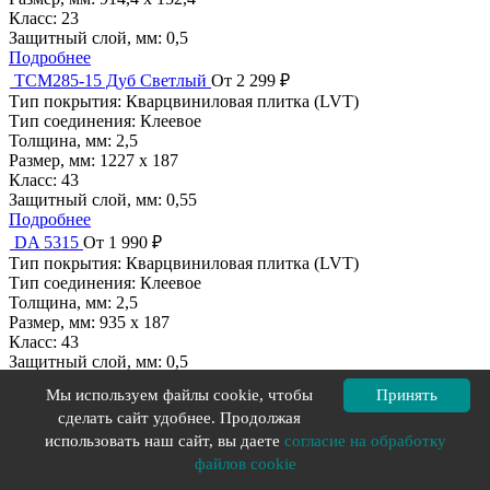
Класс:
23
Защитный слой, мм:
0,5
Подробнее
TCM285-15 Дуб Светлый
От 2 299 ₽
Тип покрытия:
Кварцвиниловая плитка (LVT)
Тип соединения:
Клеевое
Толщина, мм:
2,5
Размер, мм:
1227 х 187
Класс:
43
Защитный слой, мм:
0,55
Подробнее
DA 5315
От 1 990 ₽
Тип покрытия:
Кварцвиниловая плитка (LVT)
Тип соединения:
Клеевое
Толщина, мм:
2,5
Размер, мм:
935 х 187
Класс:
43
Защитный слой, мм:
0,5
Подробнее
Мы используем файлы cookie, чтобы
Принять
DA 7011
От 1 990 ₽
сделать сайт удобнее. Продолжая
Тип покрытия:
Кварцвиниловая плитка (LVT)
использовать наш сайт, вы даете
согласие на обработку
Тип соединения:
Клеевое
Толщина, мм:
2,5
файлов cookie
Размер, мм:
935 х 187