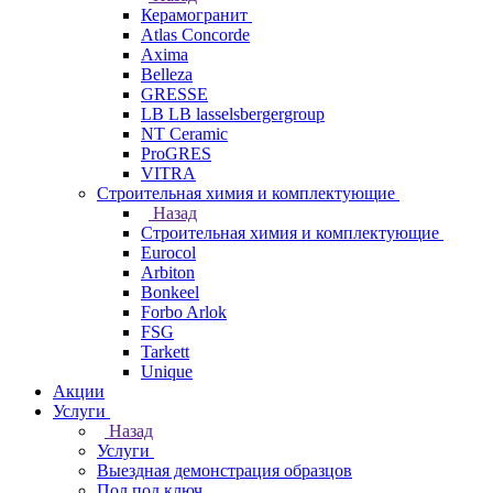
Керамогранит
Atlas Concorde
Axima
Belleza
GRESSE
LB LB lasselsbergergroup
NT Ceramic
ProGRES
VITRA
Строительная химия и комплектующие
Назад
Строительная химия и комплектующие
Eurocol
Arbiton
Bonkeel
Forbo Arlok
FSG
Tarkett
Unique
Акции
Услуги
Назад
Услуги
Выездная демонстрация образцов
Пол под ключ