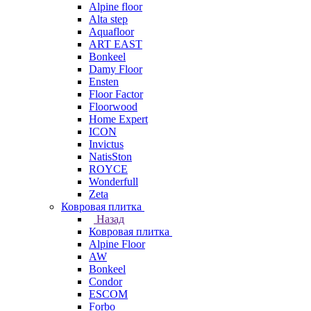
Alpine floor
Alta step
Aquafloor
ART EAST
Bonkeel
Damy Floor
Ensten
Floor Factor
Floorwood
Home Expert
ICON
Invictus
NatisSton
ROYCE
Wonderfull
Zeta
Ковровая плитка
Назад
Ковровая плитка
Alpine Floor
AW
Bonkeel
Condor
ESCOM
Forbo