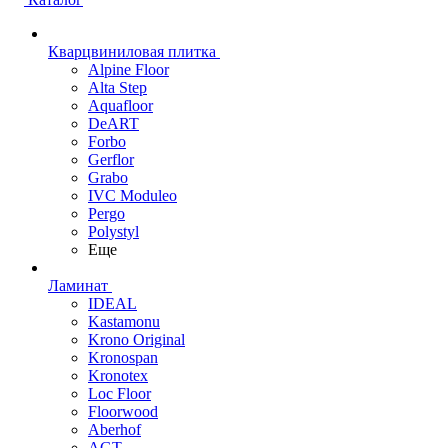
Кварцвиниловая плитка
Alpine Floor
Alta Step
Aquafloor
DeART
Forbo
Gerflor
Grabo
IVC Moduleo
Pergo
Polystyl
Еще
Ламинат
IDEAL
Kastamonu
Krono Original
Kronospan
Kronotex
Loc Floor
Floorwood
Aberhof
AGT