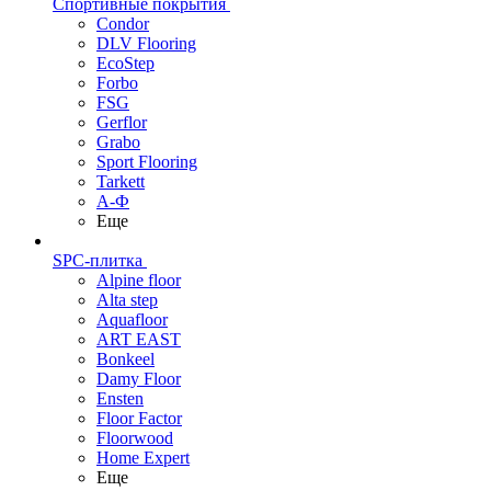
Спортивные покрытия
Condor
DLV Flooring
EcoStep
Forbo
FSG
Gerflor
Grabo
Sport Flooring
Tarkett
А-Ф
Еще
SPC-плитка
Alpine floor
Alta step
Aquafloor
ART EAST
Bonkeel
Damy Floor
Ensten
Floor Factor
Floorwood
Home Expert
Еще