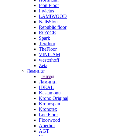
Icon Floor
Invictus
LAMIWOOD
NatisSton
Republic floor
ROYCE
Spark
Texfloor
TheFloor
VINILAM
westerhoff
Zeta
Ламинат
Назад
Ламинат
IDEAL
Kastamonu
Krono Original
Kronospan
Kronotex
Loc Floor
Floorwood
Aberhof
AGT