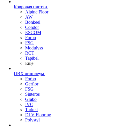
Ковровая плитка
Alpine Floor
AW
Bonkeel
Condor
ESCOM
Forbo
FSG
Modulyss
RCT
Tapibel
Еще
ПВХ линолеум
Forbo
Gerflor
FSG
Sinteros
Grabo
IVC
Tarkett
DLV Flooring
Polystyl