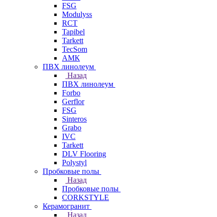
FSG
Modulyss
RCT
Tapibel
Tarkett
TecSom
АМК
ПВХ линолеум
Назад
ПВХ линолеум
Forbo
Gerflor
FSG
Sinteros
Grabo
IVC
Tarkett
DLV Flooring
Polystyl
Пробковые полы
Назад
Пробковые полы
CORKSTYLE
Керамогранит
Назад