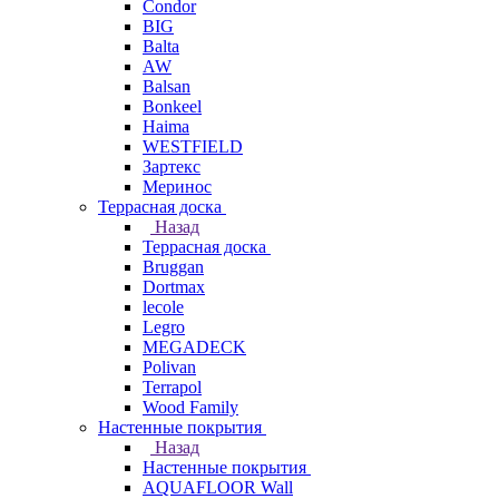
Condor
BIG
Balta
AW
Balsan
Bonkeel
Haima
WESTFIELD
Зартекс
Меринос
Террасная доска
Назад
Террасная доска
Bruggan
Dortmax
lecole
Legro
MEGADECK
Polivan
Terrapol
Wood Family
Настенные покрытия
Назад
Настенные покрытия
AQUAFLOOR Wall