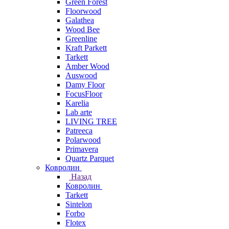
Green Forest
Floorwood
Galathea
Wood Bee
Greenline
Kraft Parkett
Tarkett
Amber Wood
Auswood
Damy Floor
FocusFloor
Karelia
Lab arte
LIVING TREE
Patreeca
Polarwood
Primavera
Quartz Parquet
Ковролин
Назад
Ковролин
Tarkett
Sintelon
Forbo
Flotex