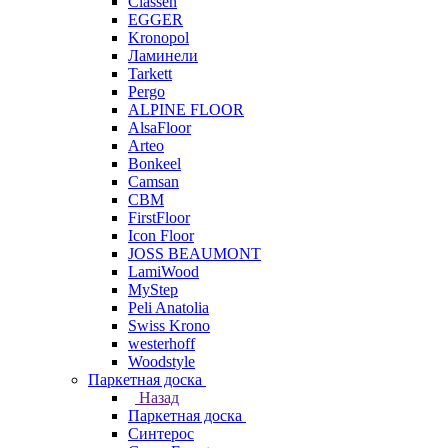
Classen
EGGER
Kronopol
Ламинели
Tarkett
Pergo
ALPINE FLOOR
AlsaFloor
Arteo
Bonkeel
Camsan
CBM
FirstFloor
Icon Floor
JOSS BEAUMONT
LamiWood
MyStep
Peli Anatolia
Swiss Krono
westerhoff
Woodstyle
Паркетная доска
Назад
Паркетная доска
Синтерос