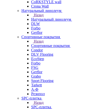
CoRKSTYLE wall
Crona Wall
Натуральный линолеум
Назад
Натуральный линолеум
DLW
Forbo
Gerflor
Спортивные покрытия
Назад
Спортивные покрытия
Condor
DLV Flooring
EcoStep
Forbo
FSG
Gerflor
Grabo
Sport Flooring
Tarkett
А-Ф
Резипол
SPC-плитка
Назад
SPC-плитка