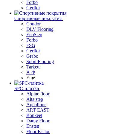
Forbo
Gerflor
Спортивные покрытия
Condor
DLV Flooring
EcoStep
Forbo
FSG
Gerflor
Grabo
Sport Flooring
Tarkett
А-Ф
Еще
SPC-плитка
Alpine floor
Alta step
Aquafloor
ART EAST
Bonkeel
Damy Floor
Ensten
Floor Factor