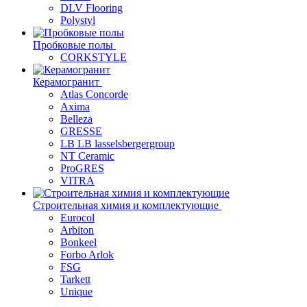
DLV Flooring
Polystyl
Пробковые полы
CORKSTYLE
Керамогранит
Atlas Concorde
Axima
Belleza
GRESSE
LB LB lasselsbergergroup
NT Ceramic
ProGRES
VITRA
Строительная химия и комплектующие
Eurocol
Arbiton
Bonkeel
Forbo Arlok
FSG
Tarkett
Unique