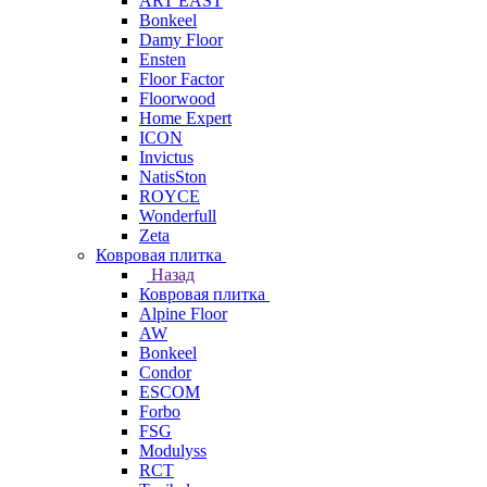
ART EAST
Bonkeel
Damy Floor
Ensten
Floor Factor
Floorwood
Home Expert
ICON
Invictus
NatisSton
ROYCE
Wonderfull
Zeta
Ковровая плитка
Назад
Ковровая плитка
Alpine Floor
AW
Bonkeel
Condor
ESCOM
Forbo
FSG
Modulyss
RCT