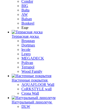
Condor
BIG
Balta
AW
Balsan
Bonkeel
Еще
Террасная доска
Bruggan
Dortmax
lecole
Legro
MEGADECK
Polivan
Terrapol
Wood Family
Настенные покрытия
AQUAFLOOR Wall
CoRKSTYLE wall
Crona Wall
Натуральный линолеум
DLW