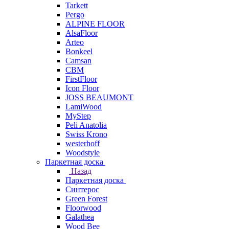
Tarkett
Pergo
ALPINE FLOOR
AlsaFloor
Arteo
Bonkeel
Camsan
CBM
FirstFloor
Icon Floor
JOSS BEAUMONT
LamiWood
MyStep
Peli Anatolia
Swiss Krono
westerhoff
Woodstyle
Паркетная доска
Назад
Паркетная доска
Синтерос
Green Forest
Floorwood
Galathea
Wood Bee