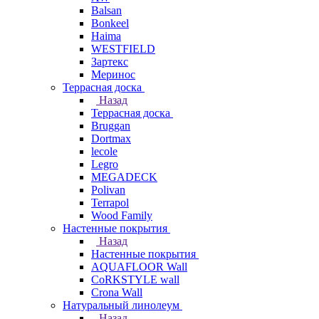
Balsan
Bonkeel
Haima
WESTFIELD
Зартекс
Меринос
Террасная доска
Назад
Террасная доска
Bruggan
Dortmax
lecole
Legro
MEGADECK
Polivan
Terrapol
Wood Family
Настенные покрытия
Назад
Настенные покрытия
AQUAFLOOR Wall
CoRKSTYLE wall
Crona Wall
Натуральный линолеум
Назад