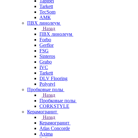
Tapibel
Tarkett
TecSom
АМК
ПВХ линолеум
Назад
ПВХ линолеум
Forbo
Gerflor
FSG
Sinteros
Grabo
IVC
Tarkett
DLV Flooring
Polystyl
Пробковые полы
Назад
Пробковые полы
CORKSTYLE
Керамогранит
Назад
Керамогранит
Atlas Concorde
Axima