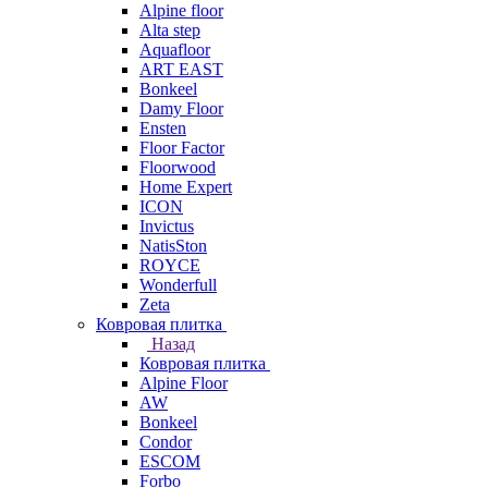
Alpine floor
Alta step
Aquafloor
ART EAST
Bonkeel
Damy Floor
Ensten
Floor Factor
Floorwood
Home Expert
ICON
Invictus
NatisSton
ROYCE
Wonderfull
Zeta
Ковровая плитка
Назад
Ковровая плитка
Alpine Floor
AW
Bonkeel
Condor
ESCOM
Forbo