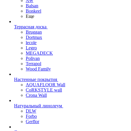
AW
Balsan
Bonkeel
Еще
Террасная доска
Bruggan
Dortmax
lecole
Legro
MEGADECK
Polivan
Terrapol
Wood Family
Настенные покрытия
AQUAFLOOR Wall
CoRKSTYLE wall
Crona Wall
Натуральный линолеум
DLW
Forbo
Gerflor