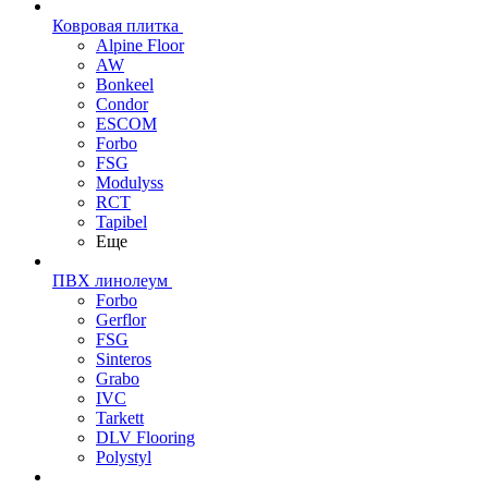
Ковровая плитка
Alpine Floor
AW
Bonkeel
Condor
ESCOM
Forbo
FSG
Modulyss
RCT
Tapibel
Еще
ПВХ линолеум
Forbo
Gerflor
FSG
Sinteros
Grabo
IVC
Tarkett
DLV Flooring
Polystyl