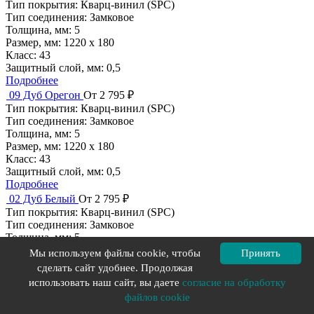
Тип покрытия:
Кварц-винил (SPC)
Тип соединения:
Замковое
Толщина, мм:
5
Размер, мм:
1220 х 180
Класс:
43
Защитный слой, мм:
0,5
Подробнее
09 Дуб Орегон
От 2 795 ₽
Тип покрытия:
Кварц-винил (SPC)
Тип соединения:
Замковое
Толщина, мм:
5
Размер, мм:
1220 х 180
Класс:
43
Защитный слой, мм:
0,5
Подробнее
02 Дуб Белый
От 2 795 ₽
Тип покрытия:
Кварц-винил (SPC)
Тип соединения:
Замковое
Толщина, мм:
5
Размер, мм:
1220 х 180
Мы используем файлы cookie, чтобы
Принять
Класс:
43
сделать сайт удобнее. Продолжая
Защитный слой, мм:
0,5
использовать наш сайт, вы даете
согласие на обработку
Подробнее
файлов cookie
14 Дуб Виски
От 2 795 ₽