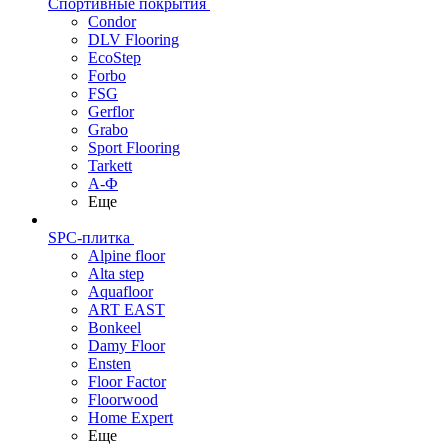
Спортивные покрытия
Condor
DLV Flooring
EcoStep
Forbo
FSG
Gerflor
Grabo
Sport Flooring
Tarkett
А-Ф
Еще
SPC-плитка
Alpine floor
Alta step
Aquafloor
ART EAST
Bonkeel
Damy Floor
Ensten
Floor Factor
Floorwood
Home Expert
Еще