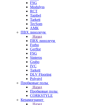
FSG
Modulyss
RCT
Tapibel
Tarkett
TecSom
АМК
ПВХ линолеум
Назад
ПВХ линолеум
Forbo
Gerflor
FSG
Sinteros
Grabo
IVC
Tarkett
DLV Flooring
Polystyl
Пробковые полы
Назад
Пробковые полы
CORKSTYLE
Керамогранит
Назад