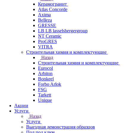
Керамогранит
Atlas Concorde
Axima
Belleza
GRESSE
LB LB lasselsbergergroup
NT Ceramic
ProGRES
VITRA
Строительная химия и комплектующие
Назад
Строительная химия и комплектующие
Eurocol
Arbiton
Bonkeel
Forbo Arlok
FSG
Tarkett
Unique
Акции
Услуги
Назад
Услуги
Выездная демонстрация образцов
Пол под ключ