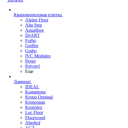
Кварцвиниловая плитка
Alpine Floor
Alta Step
Aquafloor
DeART
Forbo
Gerflor
Grabo
IVC Moduleo
Pergo
Polystyl
Еще
Ламинат
IDEAL
Kastamonu
Krono Original
Kronospan
Kronotex
Loc Floor
Floorwood
Aberhof
AGT