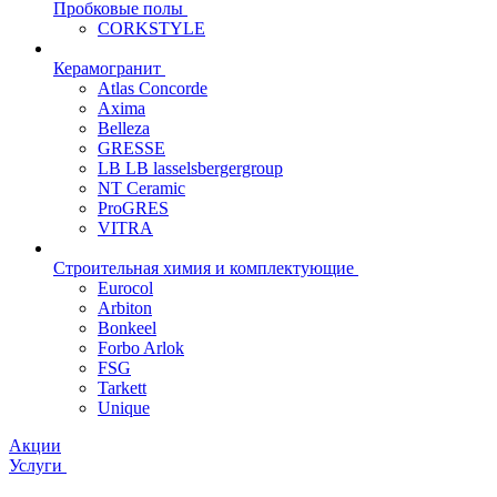
Пробковые полы
CORKSTYLE
Керамогранит
Atlas Concorde
Axima
Belleza
GRESSE
LB LB lasselsbergergroup
NT Ceramic
ProGRES
VITRA
Строительная химия и комплектующие
Eurocol
Arbiton
Bonkeel
Forbo Arlok
FSG
Tarkett
Unique
Акции
Услуги