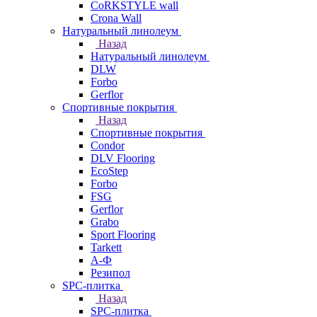
CoRKSTYLE wall
Crona Wall
Натуральный линолеум
Назад
Натуральный линолеум
DLW
Forbo
Gerflor
Спортивные покрытия
Назад
Спортивные покрытия
Condor
DLV Flooring
EcoStep
Forbo
FSG
Gerflor
Grabo
Sport Flooring
Tarkett
А-Ф
Резипол
SPC-плитка
Назад
SPC-плитка