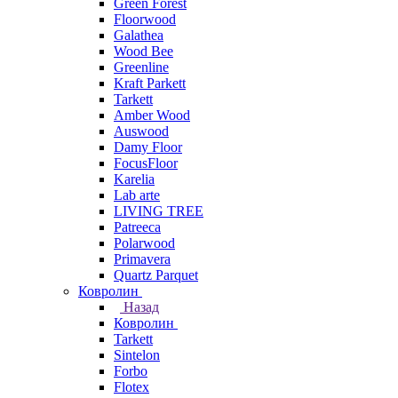
Green Forest
Floorwood
Galathea
Wood Bee
Greenline
Kraft Parkett
Tarkett
Amber Wood
Auswood
Damy Floor
FocusFloor
Karelia
Lab arte
LIVING TREE
Patreeca
Polarwood
Primavera
Quartz Parquet
Ковролин
Назад
Ковролин
Tarkett
Sintelon
Forbo
Flotex