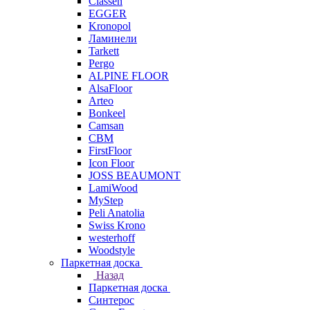
Classen
EGGER
Kronopol
Ламинели
Tarkett
Pergo
ALPINE FLOOR
AlsaFloor
Arteo
Bonkeel
Camsan
CBM
FirstFloor
Icon Floor
JOSS BEAUMONT
LamiWood
MyStep
Peli Anatolia
Swiss Krono
westerhoff
Woodstyle
Паркетная доска
Назад
Паркетная доска
Синтерос