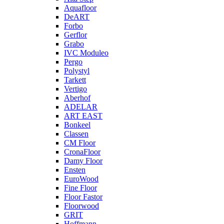
Aquafloor
DeART
Forbo
Gerflor
Grabo
IVC Moduleo
Pergo
Polystyl
Tarkett
Vertigo
Aberhof
ADELAR
ART EAST
Bonkeel
Classen
CM Floor
CronaFloor
Damy Floor
Ensten
EuroWood
Fine Floor
Floor Fastor
Floorwood
GRIT
Hoffmann