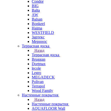
Condor
BIG
Balta
AW
Balsan
Bonkeel
Haima
WESTFIELD
Зартекс
Меринос
Террасная доска
Назад
Террасная доска
Bruggan
Dortmax
lecole
Legro
MEGADECK
Polivan
Terrapol
Wood Family
Настенные покрытия
Назад
Настенные покрытия
AQUAFLOOR Wall