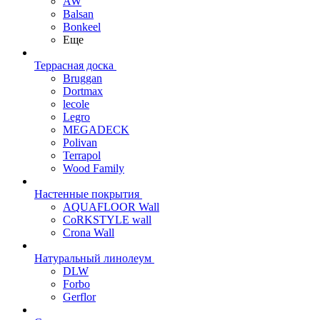
AW
Balsan
Bonkeel
Еще
Террасная доска
Bruggan
Dortmax
lecole
Legro
MEGADECK
Polivan
Terrapol
Wood Family
Настенные покрытия
AQUAFLOOR Wall
CoRKSTYLE wall
Crona Wall
Натуральный линолеум
DLW
Forbo
Gerflor