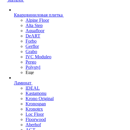
Кварцвиниловая плитка
Alpine Floor
Alta Step
Aquafloor
DeART
Forbo
Gerflor
Grabo
IVC Moduleo
Pergo
Polystyl
Еще
Ламинат
IDEAL
Kastamonu
Krono Original
Kronospan
Kronotex
Loc Floor
Floorwood
Aberhof
AGT