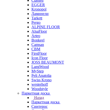
Classen
EGGER
Kronopol
Ламинели
Tarkett
Pergo
ALPINE FLOOR
AlsaFloor
Arteo
Bonkeel
Camsan
CBM
FirstFloor
Icon Floor
JOSS BEAUMONT
LamiWood
MyStep
Peli Anatolia
Swiss Krono
westerhoff
Woodstyle
Паркетная доска
Назад
Паркетная доска
Синтерос