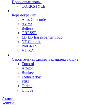
Пробковые полы
CORKSTYLE
Керамогранит
Atlas Concorde
Axima
Belleza
GRESSE
LB LB lasselsbergergroup
NT Ceramic
ProGRES
VITRA
Строительная химия и комплектующие
Eurocol
Arbiton
Bonkeel
Forbo Arlok
FSG
Tarkett
Unique
Акции
Услуги