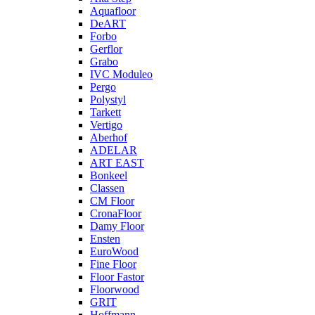
Aquafloor
DeART
Forbo
Gerflor
Grabo
IVC Moduleo
Pergo
Polystyl
Tarkett
Vertigo
Aberhof
ADELAR
ART EAST
Bonkeel
Classen
CM Floor
CronaFloor
Damy Floor
Ensten
EuroWood
Fine Floor
Floor Fastor
Floorwood
GRIT
Hoffmann