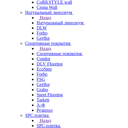
CoRKSTYLE wall
Crona Wall
Натуральный линолеум
Назад
Натуральный линолеум
DLW
Forbo
Gerflor
Спортивные покрытия
Назад
Спортивные покрытия
Condor
DLV Flooring
EcoStep
Forbo
FSG
Gerflor
Grabo
Sport Flooring
Tarkett
А-Ф
Резипол
SPC-плитка
Назад
SPC-плитка