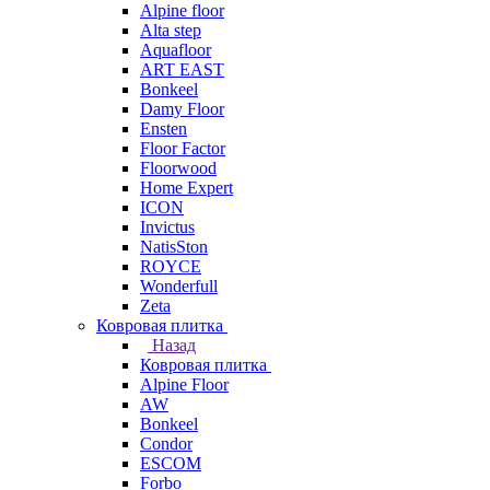
Alpine floor
Alta step
Aquafloor
ART EAST
Bonkeel
Damy Floor
Ensten
Floor Factor
Floorwood
Home Expert
ICON
Invictus
NatisSton
ROYCE
Wonderfull
Zeta
Ковровая плитка
Назад
Ковровая плитка
Alpine Floor
AW
Bonkeel
Condor
ESCOM
Forbo