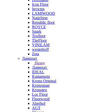
Icon Floor
Invictus
LAMIWOOD
NatisSton
Republic floor
ROYCE
Spark
Texfloor
TheFloor
VINILAM
westerhoff
Zeta
Ламинат
Назад
Ламинат
IDEAL
Kastamonu
Krono Original
Kronospan
Kronotex
Loc Floor
Floorwood
Aberhof
AGT