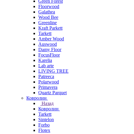
Green Forest
Floorwood
Galathea
Wood Bee
Greenline
Kraft Parkett
Tarkett
Amber Wood
Auswood
Damy Floor
FocusFloor
Karelia
Lab arte
LIVING TREE
Patreeca
Polarwood
Primavera
Quartz Parquet
Ковролин
Назад
Ковролин
Tarkett
Sintelon
Forbo
Flotex