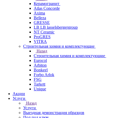
Керамогранит
Atlas Concorde
Axima
Belleza
GRESSE
LB LB lasselsbergergroup
NT Ceramic
ProGRES
VITRA
Строительная химия и комплектующие
Назад
Строительная химия и комплектующие
Eurocol
Arbiton
Bonkeel
Forbo Arlok
FSG
Tarkett
Unique
Акции
Услуги
Назад
Услуги
Выездная демонстрация образцов
Пол под ключ