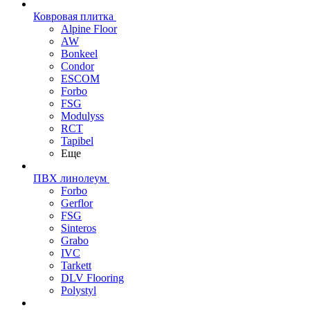
Ковровая плитка
Alpine Floor
AW
Bonkeel
Condor
ESCOM
Forbo
FSG
Modulyss
RCT
Tapibel
Еще
ПВХ линолеум
Forbo
Gerflor
FSG
Sinteros
Grabo
IVC
Tarkett
DLV Flooring
Polystyl