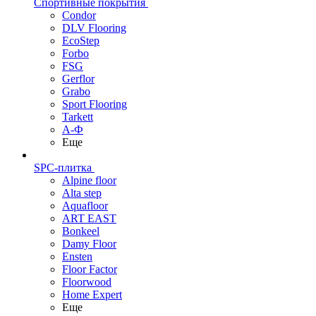
Спортивные покрытия
Condor
DLV Flooring
EcoStep
Forbo
FSG
Gerflor
Grabo
Sport Flooring
Tarkett
А-Ф
Еще
SPC-плитка
Alpine floor
Alta step
Aquafloor
ART EAST
Bonkeel
Damy Floor
Ensten
Floor Factor
Floorwood
Home Expert
Еще