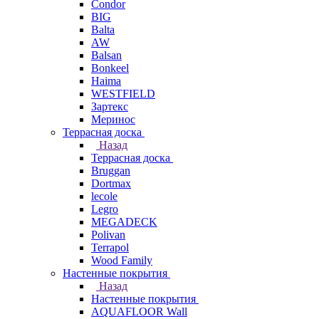
Condor
BIG
Balta
AW
Balsan
Bonkeel
Haima
WESTFIELD
Зартекс
Меринос
Террасная доска
Назад
Террасная доска
Bruggan
Dortmax
lecole
Legro
MEGADECK
Polivan
Terrapol
Wood Family
Настенные покрытия
Назад
Настенные покрытия
AQUAFLOOR Wall