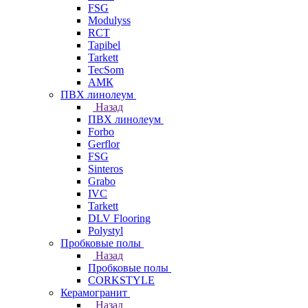
FSG
Modulyss
RCT
Tapibel
Tarkett
TecSom
АМК
ПВХ линолеум
Назад
ПВХ линолеум
Forbo
Gerflor
FSG
Sinteros
Grabo
IVC
Tarkett
DLV Flooring
Polystyl
Пробковые полы
Назад
Пробковые полы
CORKSTYLE
Керамогранит
Назад