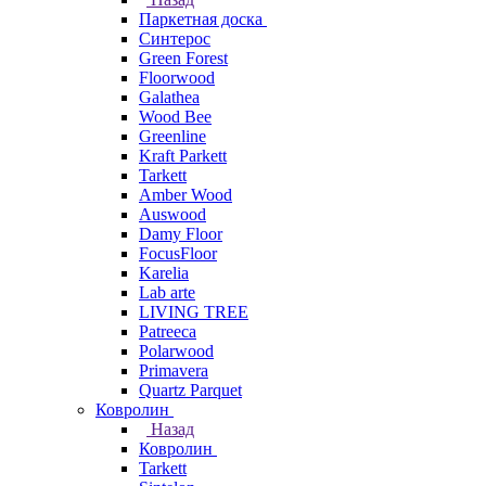
Паркетная доска
Синтерос
Green Forest
Floorwood
Galathea
Wood Bee
Greenline
Kraft Parkett
Tarkett
Amber Wood
Auswood
Damy Floor
FocusFloor
Karelia
Lab arte
LIVING TREE
Patreeca
Polarwood
Primavera
Quartz Parquet
Ковролин
Назад
Ковролин
Tarkett