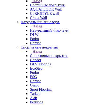
Назад
Настенные покрытия
AQUAFLOOR Wall
CoRKSTYLE wall
Crona Wall
Натуральный линолеум
Назад
Натуральный линолеум
DLW
Forbo
Gerflor
Спортивные покрытия
Назад
Спортивные покрытия
Condor
DLV Flooring
EcoStep
Forbo
FSG
Gerflor
Grabo
Sport Flooring
Tarkett
А-Ф
Резипол