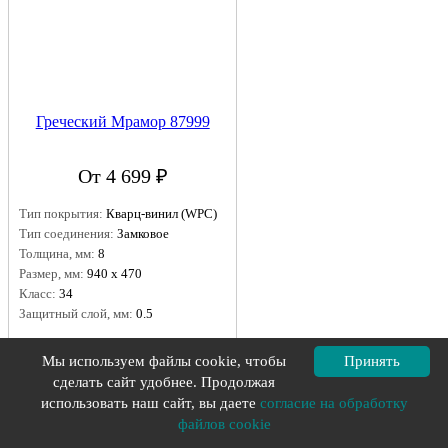
Греческий Мрамор 87999
От 4 699 ₽
Тип покрытия:
Кварц-винил (WPC)
Тип соединения:
Замковое
Толщина, мм:
8
Размер, мм:
940 х 470
Класс:
34
Защитный слой, мм:
0.5
Подробнее
Мы используем файлы cookie, чтобы
Принять
сделать сайт удобнее. Продолжая
использовать наш сайт, вы даете
согласие на обработку
файлов cookie