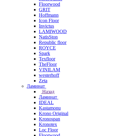
Floorwood
GRIT
Hoffmann
Icon Floor
Invictus
LAMIWOOD
NatisSton
Republic floor
ROYCE
Spark
Texfloor
TheFloor
VINILAM
westerhoff
Zeta
Ламинат
Назад
Ламинат
IDEAL
Kastamonu
Krono Original
Kronospan
Kronotex
Loc Floor
Floorwood