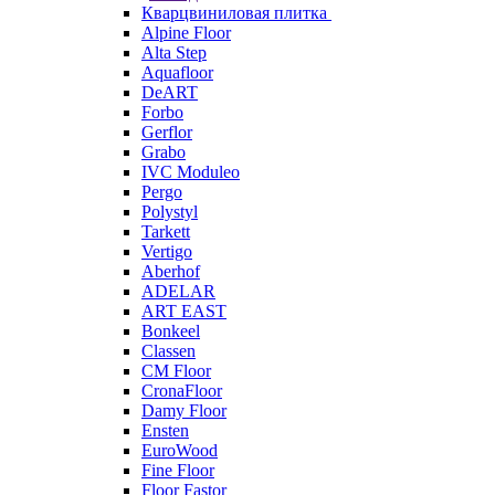
Кварцвиниловая плитка
Alpine Floor
Alta Step
Aquafloor
DeART
Forbo
Gerflor
Grabo
IVC Moduleo
Pergo
Polystyl
Tarkett
Vertigo
Aberhof
ADELAR
ART EAST
Bonkeel
Classen
CM Floor
CronaFloor
Damy Floor
Ensten
EuroWood
Fine Floor
Floor Fastor