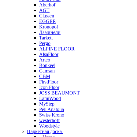
Aberhof
AGT
Classen
EGGER
Kronopol
Ламинели
Tarkett
Pergo
ALPINE FLOOR
AlsaFloor
Arteo
Bonkeel
Camsan
CBM
FirstFloor
Icon Floor
JOSS BEAUMONT
LamiWood
MyStep
Peli Anatolia
Swiss Krono
westerhoff
Woodstyle
Паркетная доска
Назад