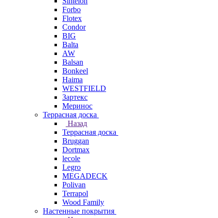
Sintelon
Forbo
Flotex
Condor
BIG
Balta
AW
Balsan
Bonkeel
Haima
WESTFIELD
Зартекс
Меринос
Террасная доска
Назад
Террасная доска
Bruggan
Dortmax
lecole
Legro
MEGADECK
Polivan
Terrapol
Wood Family
Настенные покрытия